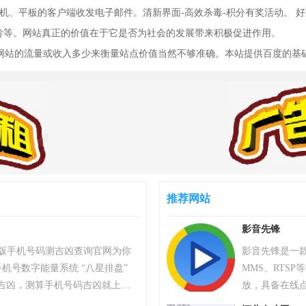
机、平板的客户端收发电子邮件。清新界面-高效杀毒-积分有奖活动。 好宝
年龄等。网站真正的价值在于它是否为社会的发展带来积极促进作用。
，以网站的流量或收入多少来衡量站点价值当然不够准确。本站提供百度的
推荐网站
影音先锋
）专业版手机号码测吉凶查询官网为你
影音先锋是一款
机号数字能量系统 “八星排盘”
MMS、RTS
吉凶，测算手机号码吉凶就上号
放，具备在线点
统，专业最新版、超准，靠谱！
均衡器调节。 该软