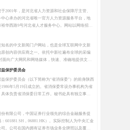
低、运行效率高的特点，集成RealPlayer、
于2001年，是河北省人力资源和社会保障厅主管、
e Player等解码核心，支持硬件加速模式及多核解码技术。
务中心承办的河北省唯一官方人力资源服务平台，地
划屏手势操作（调节亮度、音量、进度）和平板玻璃
市裕华西路9号河北省人才服务中心。网站以网络招
种语言包自动切换。PC版集成P2P网络功能，支持磁力
为核心功能，涵盖雄安分市场、冰雪人才、国际人才
25年推出的版本新增无线文件传
并提供档案管理、职称评审、户籍业务等综合服务。
短视频聚合功能，优化硬件加速并兼容ARM/X86最
是知名的中文新闻门户网站，也是全球互联网中文新
1月，网站合作企业超6万家，注册简历达70余万份，稳
的原创内容供应商之一。依托中新社遍布全球的采编
聘行业领先地位。
小时面向广大网民和网络媒体，快速、准确地提供文
频等多样化的资讯服务。在新闻报道方面，中新网动
权益保护委员会
确，解释性报道角度独特，稿件被国内外网络媒体大
权益保护委员会（以下简称为“省消保委”）的前身陕西
1986年5月19日成立的。省消保委常设办事机构为省
，具体负责省消保委日常工作。秘书处具有独立事业
。根据省消保委秘书处担负的公益职责，结合全省消
需要，秘书处现在内设机构有办公室、法律与理论研
股份有限公司，中国证券行业领先的综合金融服务提
导部、投诉部、组联与信息部等５个部门，是陕西省
601881.SH，06881.HK）。实际控制人为中央汇金
构。投诉电话：029-86138452。
公司。公司在国内拥有证券市场业务全牌照以及覆盖