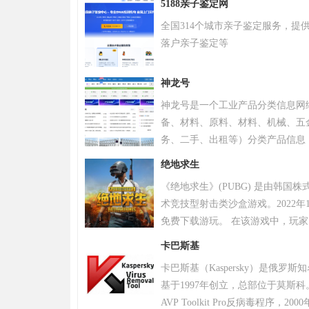
5188亲子鉴定网
全国314个城市亲子鉴定服务，提
落户亲子鉴定等
神龙号
神龙号是一个工业产品分类信息网
备、材料、原料、材料、机械、五
务、二手、出租等）分类产品信息
品信息。同时设有产品排行 榜单
绝地求生
区、产品品类专区等栏目，帮助中
《绝地求生》(PUBG) 是由韩国
式宣传企业产品或服务，获得更多
术竞技型射击类沙盒游戏。2022年
免费下载游玩。 在该游戏中，玩
源，并在不断缩小的安全区域内对
卡巴斯基
。 游戏《绝地求生》除获得G-S
卡巴斯基（Kaspersky）是俄罗
奖，且打破了7项吉尼斯纪录。 20
基于1997年创立，总部位于莫斯科
布，将开启“百日行动”，进行持
AVP Toolkit Pro反病毒程序
更好的游戏体验；11月，有超过20