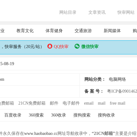
网站目录
文章资讯
快审网站
企业
教育文化
体育健身
交通旅游
新闻媒体
购
快审服务（20元/站）
QQ快审
微信快审
-08-19
com
网站分类：
电脑网络
备 案 号：
粤ICP备090146
免费邮箱
21CN免费邮箱
邮件
电子邮件
email
mail
free mail
百度收录
360搜索
360收录
搜狗搜索
搜狗收录
， 并永久保存在
www.haobaobao.cc
网址导航收录中，
“21CN邮箱”
主要是介绍