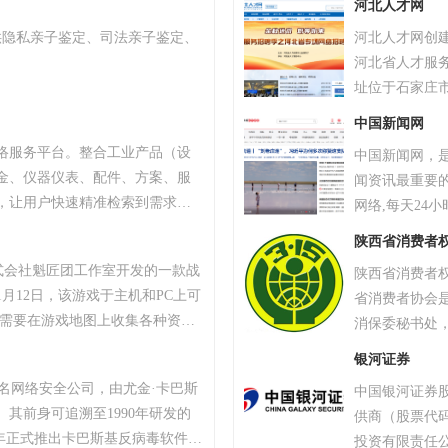
河北人才网
核，具有资源占用
供隐私亲子鉴定、司法亲子鉴定、
河北人才网创建
QuickTim
河北省人才服
移动版本提供
址位于石家庄
界面，支持37
聘、现场招聘
链接、BT种子边下边播。 2024至20
中国新闻网
等特色模块，
输、在线直播、
络服务平台。整合工业产品（设
中国新闻网，
截至2014年
新指令集。
金、仪器仪表、配件、方案、服
闻资讯最重要
居全省网络招
，让用户快速精准检索到需求产
网络,每天24
、产品品牌、品牌排行、行业专
字、图片、视
陕西省消费者
小企业、厂商通过网络营销的方
态新闻及时准
株式会社魁匠团工作室开发的一款战
陕西省消费者
商机。
量转载。
1月12日，该游戏于主机和PC上可
省消费者协会是
家需要在游戏地图上收集各种资
消保委秘书处
抗其他玩家，让自己生存到最后
单位法人资格
银河证券
TAR最高奖项总统奖以及其他五项大
费维权工作的
斯知名网络安全公司，由尤金·卡巴斯
中国银河证券
18年8月9日，《绝地求生》官方宣
究部、消费指
。其前身可追溯至1990年研发的
供商（股票代码：
续数月的自查运动，为玩家提供一个
消费者权益保护机
，2000年正式推出卡巴斯基反病毒软件。
投资有限责任
0万个账户被冻结。该游戏于2018