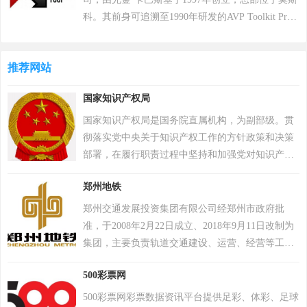
7项吉尼斯纪录。 2018年8月9日，《绝地求生》官
科。其前身可追溯至1990年研发的AVP Toolkit Pro
方宣布，将开启“百日行动”，进行持续数月的自查
反病毒程序，2000年正式推出卡巴斯基反病毒软
运动，为玩家提供一个更好的游戏体验；11月，有
件。公司以病毒数据库为核心竞争力，截至2022年
超过200万个账户被冻结。该游戏于2018年12月7日
推荐网站
累计检测样本超20万个，业务覆盖200多个国家和地
登陆PS4平台。2022年12月6日，Krafton 宣布《绝地
区，服务超4亿用户及27万企业客户。其产品线涵盖
国家知识产权局
求生》将于12月8日登陆 Epic 游戏商城。自2024年1
个人防护、企业安全及工业控制系统，2017年推出
月1日起，《绝地求生》不再支持所有使用Windows
自主研发的安全操作系统，2022年“安全远程工作空
国家知识产权局是国务院直属机构，为副部级。贯
7、Windows 8和Windows 8.1操作系统的PC平台。
间”获世界互联网领先科技成果。因地缘政治影响，
彻落实党中央关于知识产权工作的方针政策和决策
2024年2月26日，PCL 赛事官方宣布，《PUBG》
2017年起被美国政府禁用，2024年6月遭全面封禁后
部署，在履行职责过程中坚持和加强党对知识产权
（绝地求生）游戏加入 2024沙特电竞世界杯。 2025
宣布逐步退出美国市场。公司以“网络免疫”为愿
工作的集中统一领导。 2023年3月，中共中央、国
年12月，入选Steam2025年热门游戏榜单年度热门游
郑州地铁
景，2019年品牌升级后聚焦全球化战略，在中国等
务院印发了《党和国家机构改革方案》。将国家知
戏榜、年度畅销榜。
重点市场保持合作，曾中标中央政府采购项目并获
识产权局由国家市场监督管理总局管理的国家局调
郑州交通发展投资集团有限公司经郑州市政府批
2023年世界互联网大会科技奖。
整为国务院直属机构。
准，于2008年2月22日成立、2018年9月11日改制为
集团，主要负责轨道交通建设、运营、经营等工
作，注册资本金27.79亿元。公司资产规模超2500亿
500彩票网
元，员工超13800人。集团总部设20个部室，下设8
个全资子公司、3个控股子公司、4个参股子公司。
500彩票网彩票数据资讯平台提供足彩、体彩、足球