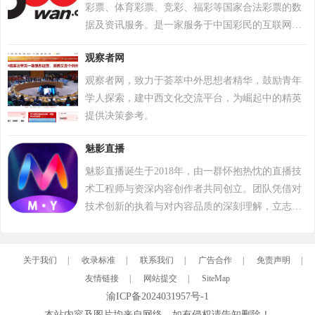
郑州轨道交通运营11条线路，共计344.8公里、
彩票、体育彩票、竞彩、福彩等国家合法彩票的数
220座车站，分别为1号线、2号线、3号线、4号线、
据及资讯服务。是一家服务于中国彩民的互联网彩
5号线、6号线一期西段、城郊线、10号线一期、12
票数据资讯平台，是当前中国彩票数据资讯的领导
号线一期、14号线一期、郑许市域铁路（其中3号线
观察者网
者。
由参股子公司郑州中建深铁轨道交通有限公司负责
观察者网，致力于荟萃中外思想者精华，鼓励青年
运营、郑许市域铁路由控股子公司河南郑许轨道交
学人探索，建中西文化交流平台，为崛起中的精英
通有限公司负责运营）。在建3条线路，共计106.9
提供决策参考。
公里、67座车站，分别为6号线一期东北段、7号线
一期、8号线一期工程
魅影直播
魅影直播诞生于2018年，由一群怀抱热忱的直播技
术工程师与资深内容创作者共同创立。团队凭借对
技术创新的执着与对内容品质的深刻理解，立志打
破传统直播模式，打造一个真正以用户需求为核
心、强调互动与社区归属感的优质平台。历经多年
深耕与发展，魅影直播已成功跻身国内优秀的泛娱
关于我们
|
收录标准
|
联系我们
|
广告合作
|
免责声明
|
乐直播平台行列。我们不仅拥有超过十万级的庞大
友情链接
|
网站提交
|
SiteMap
注册用户群体，更汇聚了逾万名才华横溢的优质主
渝ICP备2024031957号-1
播，覆盖音乐、舞蹈、聊天、生活分享等多个领
本站内容及图片均来自网络，如有侵权请告知删除！