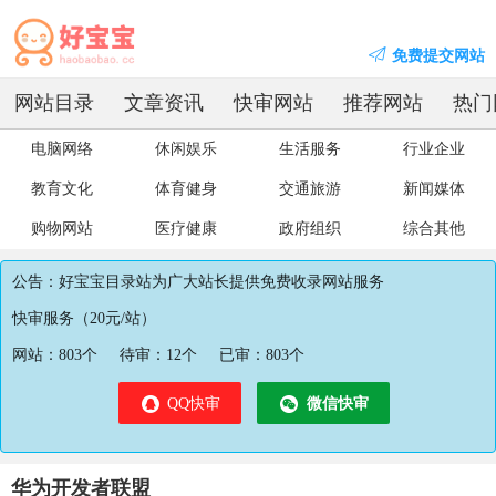
免费提交网站
网站目录
文章资讯
快审网站
推荐网站
热门
电脑网络
休闲娱乐
生活服务
行业企业
教育文化
体育健身
交通旅游
新闻媒体
购物网站
医疗健康
政府组织
综合其他
公告：好宝宝目录站为广大站长提供免费收录网站服务
快审服务（20元/站）
网站：
803
个
待审：
12
个
已审：
803
个
QQ快审
微信快审
华为开发者联盟