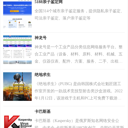
5188亲子鉴定网
下官网手机号码测吉凶查询系统，专业最新版、超
准，靠谱！
全国314个城市亲子鉴定服务，提供隐私亲子鉴定、
司法亲子鉴定、落户亲子鉴定等
神龙号
神龙号是一个工业产品分类信息网络服务平台。整
合工业产品（设备、材料、原料、材料、机械、五
金、仪器仪表、配件、方案、服务、二手、出租
等）分类产品信息，让用户快速精准检索到需求产
绝地求生
品信息。同时设有产品排行 榜单、产品品牌、品牌
排行、行业专区、产品品类专区等栏目，帮助中小
《绝地求生》(PUBG) 是由韩国株式会社魁匠团工
企业、厂商通过网络营销的方式宣传企业产品或服
作室开发的一款战术竞技型射击类沙盒游戏。2022
务，获得更多商机。
年1月12日，该游戏于主机和PC上可免费下载游
玩。 在该游戏中，玩家需要在游戏地图上收集各种
卡巴斯基
资源，并在不断缩小的安全区域内对抗其他玩家，
让自己生存到最后 。 游戏《绝地求生》除获得G-
卡巴斯基（Kaspersky）是俄罗斯知名网络安全公
STAR最高奖项总统奖以及其他五项大奖，且打破了
司，由尤金·卡巴斯基于1997年创立，总部位于莫斯