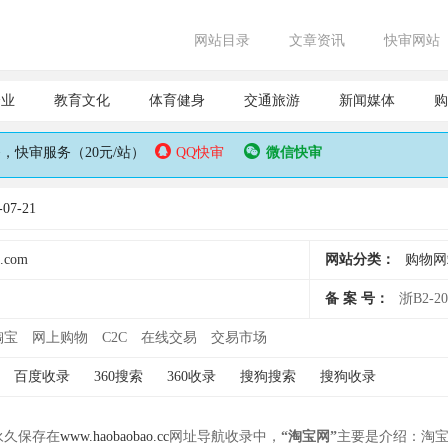
网站目录
文章资讯
快审网站
企业
教育文化
体育健身
交通旅游
新闻媒体
购
快审服务（20元/站）
QQ快审
微信快审
7-21
.com
网站分类：
购物网
备 案 号：
浙B2-20
掏宝
网上购物
C2C
在线交易
交易市场
百度收录
360搜索
360收录
搜狗搜索
搜狗收录
并永久保存在
www.haobaobao.cc
网址导航收录中，
“淘宝网”
主要是介绍：淘宝