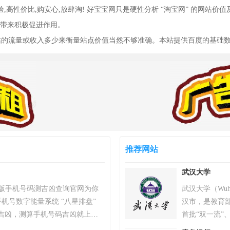
验,高性价比,购安心,放肆淘! 好宝宝网只是硬性分析 “淘宝网” 的网站价
带来积极促进作用。
网站的流量或收入多少来衡量站点价值当然不够准确。本站提供百度的基础
推荐网站
武汉大学
）专业版手机号码测吉凶查询官网为你
武汉大学（Wuh
机号数字能量系统 “八星排盘”
汉市，是教育
吉凶，测算手机号码吉凶就上号
首批“双一流”、
统，专业最新版、超准，靠谱！
划”、英才计