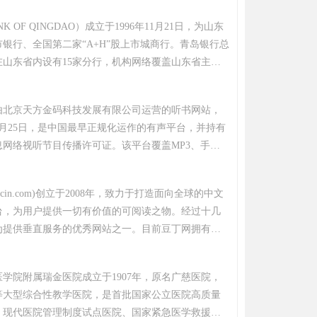
、欧亚-太平洋大学联盟、中英高等教育人文联盟成员，
K OF QINGDAO）成立于1996年11月21日，为山东
“双一流”高校联盟理事长单位。 武汉大学溯源于
银行、全国第二家“A+H”股上市城商行。青岛银行总
湖广总督张之洞奏请清政府创办的自强学堂，历经传承
在山东省内设有15家分行，机构网络覆盖山东省主要
年定名为国立武汉大学，是近代中国第一批国立大学。
年2月，青岛银行发起设立了青岛青银金融租赁有限公
为全国重点综合性大学，1995年被确定为国家“211工
年9月，青岛银行全资设立的青银理财有限责任公司获准开
校。2000年武汉大学与武汉水利电力大学、武汉测绘
由北京天方金码科技发展有限公司运营的听书网站，
行先后成立山东首家科技支行、文创支行、港口支行等
医科大学合并组建新的武汉大学，2001年进入国家
年3月25日，是中国最早正规化运作的有声平台，并持有
11年3月成立私人银行暨财富中心，为高净值客户提供
点建设高校行列，2017年入选国家“双一流”建设高校。
息网络视听节目传播许可证。该平台覆盖MP3、手机
融资一体、境内外一体的专属金融服务，借助与IBM等
建成汇集原创小说、中外文学、儿童文学等类别的"有
IT及互联网企业合作，逐步建立起智慧、便捷、广泛
，提供玄幻、历史、职场等近60类有声读物下载服
道。
docin.com)创立于2008年，致力于打造面向全球的中文
10万篇。2010年8月被盛大文学收购后整合至阅文集
台，为用户提供一切有价值的可阅读之物。经过十几
科技达成内容合作。
为提供垂直服务的优秀网站之一。目前豆丁网拥有分
文档、众多出版物、行业研究报告、以及数千位行业
业文件，各类读物总数超过十三亿，是面向全球的中
学院附属瑞金医院成立于1907年，原名广慈医院，
等大型综合性教学医院，是首批国家公立医院高质量
、现代医院管理制度试点医院、国家紧急医学救援基