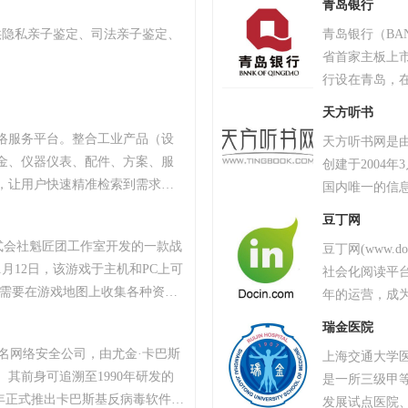
青岛银行
流”建设联盟
供隐私亲子鉴定、司法亲子鉴定、
青岛银行（BAN
长江中游城市群
省首家主板上市
1893年清末
行设在青岛，
演变，1928
城市。2017
1960年被确定
天方听书
司。 2020
程”重点建设高
络服务平台。整合工业产品（设
天方听书网是
业。 青岛银
科技大学、湖北
金、仪器仪表、配件、方案、服
创建于2004
特色支行，20
“985工程”重
，让用户快速精准检索到需求产
国内唯一的信
公私一体、投
、产品品牌、品牌排行、行业专
等终端设备，
国内外著名的
豆丁网
小企业、厂商通过网络营销的方
声数字图书馆"
的线上服务渠
株式会社魁匠团工作室开发的一款战
豆丁网(www.
商机。
务，总篇目接近
1月12日，该游戏于主机和PC上可
社会化阅读平
团，并与汉王
家需要在游戏地图上收集各种资
年的运营，成
抗其他玩家，让自己生存到最后
类广泛的实用
瑞金医院
TAR最高奖项总统奖以及其他五项大
名人贡献的专
斯知名网络安全公司，由尤金·卡巴斯
上海交通大学医
18年8月9日，《绝地求生》官方宣
文文档库。
。其前身可追溯至1990年研发的
是一所三级甲
续数月的自查运动，为玩家提供一个
，2000年正式推出卡巴斯基反病毒软件。
发展试点医院
0万个账户被冻结。该游戏于2018