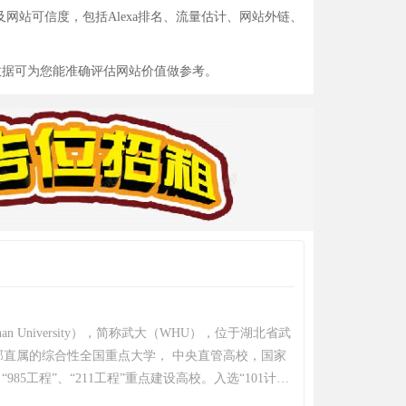
值及网站可信度，包括Alexa排名、流量估计、网站外链、
数据可为您能准确评估网站价值做参考。
an University），简称武大（WHU），位于湖北省武
部直属的综合性全国重点大学， 中央直管高校，国家
“985工程”、“211工程”重点建设高校。入选“101计
划、国家建设高水平大学公派研究生项目，为医学“双一