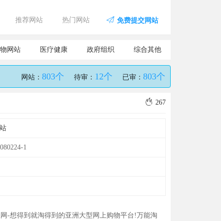
推荐网站
热门网站
免费提交网站
物网站
医疗健康
政府组织
综合其他
803个
12个
803个
网站：
待审：
已审：
267
站
080224-1
网-想得到就淘得到的亚洲大型网上购物平台!万能淘