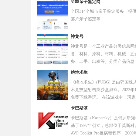
5188亲子鉴定网
全国314个城市亲子鉴定服务，提
落户亲子鉴定等
神龙号
神龙号是一个工业产品分类信息网
备、材料、原料、材料、机械、五
务、二手、出租等）分类产品信息
品信息。同时设有产品排行 榜单
绝地求生
区、产品品类专区等栏目，帮助中
《绝地求生》(PUBG) 是由韩国
式宣传企业产品或服务，获得更多
术竞技型射击类沙盒游戏。2022年
免费下载游玩。 在该游戏中，玩
源，并在不断缩小的安全区域内对
卡巴斯基
。 游戏《绝地求生》除获得G-S
卡巴斯基（Kaspersky）是俄罗
奖，且打破了7项吉尼斯纪录。 20
基于1997年创立，总部位于莫斯科
布，将开启“百日行动”，进行持
AVP Toolkit Pro反病毒程序
更好的游戏体验；11月，有超过20