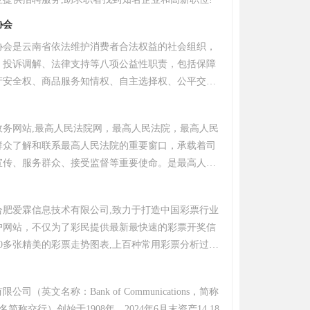
协会
协会是云南省依法维护消费者合法权益的社会组织，
、投诉调解、法律支持等八项公益性职责，包括保障
产安全权、商品服务知情权、自主选择权、公平交易
权、消费获知权以及人格尊严和民族风俗习惯受尊重
事务部、投诉与法律事务部等4个部门，办公地址位于
政务网站,最高人民法院网，最高人民法院，最高人民
376号。协会推动建立多元化解纠纷机制，联合行业
群众了解和联系最高人民法院的重要窗口，承载着司
配、物流行业消费维权专业委员会，2021年6月至
宣传、服务群众、接受监督等重要使命。是最高人民
调解汽修领域纠纷164件。截至2025年，协会开展智能家
站，是最高人民法院在互联网上唯一的正式身份。
动，并联动媒体曝光翡翠、电视购物等典型案例。其
络中心涵盖投诉处理、消费警示等模块，形成覆盖全省的
合肥爱霖信息技术有限公司,致力于打造中国彩票行业
。
户网站，不仅为了彩民提供最新最快速的彩票开奖信
00多张精美的彩票走势图表,上百种常用彩票分析过滤
分析,彩票词典,中奖喜报等,彩宝贝还汇聚了众多资深
，为彩民朋友提供更好的帮助。 彩宝贝立足于彩票界
司（英文名称：Bank of Communications，简称
分析师签约合作，还设计了方便实用的彩票竞赛项
名简称交行）创始于1908年，2024年6月末资产14.18