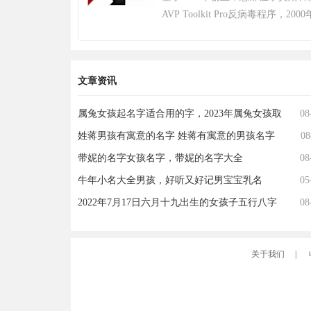
布，将开启“百日行动”，进行持
AVP Toolkit Pro反病毒程序
更好的游戏体验；11月，有超过20
公司以病毒数据库为核心竞争力，截
年12月7日登陆PS4平台。2022年12
个，业务覆盖200多个国家和地区，
生》将于12月8日登陆 Epic 游戏
户。其产品线涵盖个人防护、企业安
求生》不再支持所有使用Windows 7、Wi
文章资讯
出自主研发的安全操作系统，202
系统的PC平台。2024年2月26日，
网领先科技成果。因地缘政治影响，
（绝地求生）游戏加入 2024沙特电
属兔女孩起名字适合用的字，2023年属兔女孩取
08
2024年6月遭全面封禁后宣布逐步
Steam2025年热门游戏榜单年度
名宜用字
姓蒋男孩有寓意的名字 姓蒋有寓意的男孩名字
为愿景，2019年品牌升级后聚焦
08
持合作，曾中标中央政府采购项目并
带妮的名字女孩名字，带妮的名字大全
08
奖。
牛年小名大全男孩，好听又好记男宝宝乳名
05
2022年7月17日六月十九出生的女孩子五行八字
08
解读，五行不缺的起名
关于我们
|