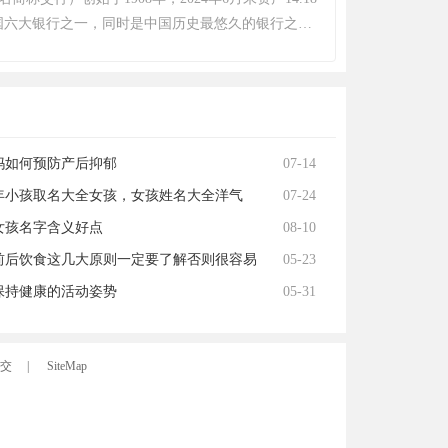
都有多个竞赛项目等，彩宝贝的主要栏目优势是整合
国六大银行之一，同时是中国历史最悠久的银行之
’为核心的综合性网络服务互动平台。
国的发钞行之一。1987年4月1日，重新组建后的交
外营业，成为中国第一家全国性的国有股份制商业银
海。2005年6月，交通银行在香港联合交易所挂牌上
5月15日，交通银行在上海证券交易所成功挂牌上市，股
8。
妈如何预防产后抑郁
07-14
23年小孩取名大全女孩，女孩姓名大全洋气
07-24
年
女孩名字含义好点
08-10
前后饮食这几大原则一定要了解否则很容易
05-23
子宫生病
保持健康的活动姿势
05-31
交
|
SiteMap