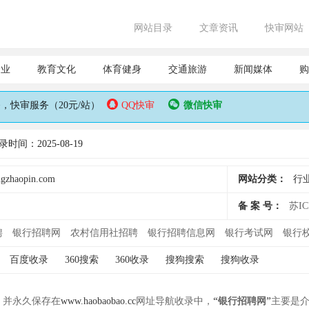
网站目录
文章资讯
快审网站
企业
教育文化
体育健身
交通旅游
新闻媒体
购
快审服务（20元/站）
QQ快审
微信快审
录时间：2025-08-19
gzhaopin.com
网站分类：
行
备 案 号：
苏IC
聘
银行招聘网
农村信用社招聘
银行招聘信息网
银行考试网
银行
百度收录
360搜索
360收录
搜狗搜索
搜狗收录
， 并永久保存在
www.haobaobao.cc
网址导航收录中，
“银行招聘网”
主要是介