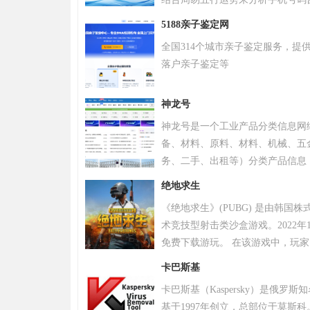
令天下官网手机号码测吉凶查询系
5188亲子鉴定网
全国314个城市亲子鉴定服务，提
落户亲子鉴定等
神龙号
神龙号是一个工业产品分类信息网
备、材料、原料、材料、机械、五
务、二手、出租等）分类产品信息
品信息。同时设有产品排行 榜单
绝地求生
区、产品品类专区等栏目，帮助中
《绝地求生》(PUBG) 是由韩国
式宣传企业产品或服务，获得更多
术竞技型射击类沙盒游戏。2022年
免费下载游玩。 在该游戏中，玩
源，并在不断缩小的安全区域内对
卡巴斯基
。 游戏《绝地求生》除获得G-S
卡巴斯基（Kaspersky）是俄罗
奖，且打破了7项吉尼斯纪录。 20
基于1997年创立，总部位于莫斯科