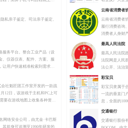
统，专业最新版、超准，靠谱！
云南省消费者
供隐私亲子鉴定、司法亲子鉴定、
云南省消费者
履行消费咨询
消费者人身财
权、损害赔偿
最高人民法院
权。下设综合
络服务平台。整合工业产品（设
最高人民法院
昆明市日新东路
金、仪器仪表、配件、方案、服
法院网是人民
协会设立汽修汽
，让用户快速精准检索到需求产
法公开、法治
2022年11月
、产品品牌、品牌排行、行业专
法院的政务网
电消费体验活
彩宝贝
小企业、厂商通过网络营销的方
3.15维权网
株式会社魁匠团工作室开发的一款战
彩宝贝隶属于
商机。
消费维权体系 
1月12日，该游戏于主机和PC上可
一流的垂直门
家需要在游戏地图上收集各种资
息，全面的10
抗其他玩家，让自己生存到最后
工具,彩票预测
交通银行
TAR最高奖项总统奖以及其他五项大
彩票分析师等
斯知名网络安全公司，由尤金·卡巴斯
交通银行股份有限公
18年8月9日，《绝地求生》官方宣
内数百位彩票
。其前身可追溯至1990年研发的
BOCOM，中文