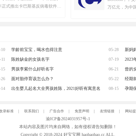
续数月的自查运动，为玩家提供一个
目，每个彩种
，2000年正式推出卡巴斯基反病毒软件。
万亿元，为中
0万个账户被冻结。该游戏于2018
了所有以‘彩票
至2022年累计检测样本超20万
一，也是近代中
月6日，Krafton 宣布《绝地求
服务超4亿用户及27万企业客
通银行正式对
商城。自2024年1月1日起，《绝地
全及工业控制系统，2017年推
行，总行设在上
ndows 8和Windows 8.1操作
2年“安全远程工作空间”获世界互联
市，2007年
PCL 赛事官方宣布，《PUBG》
2017年起被美国政府禁用，
票代码为60132
竞世界杯。 2025年12月，入选
-10
学龄前宝宝，喝水也得注意
05-28
新妈
退出美国市场。公司以“网络免疫”
热门游戏榜、年度畅销榜。
全球化战略，在中国等重点市场保
-11
陈姓缺金的女孩名字
07-19
20
获2023年世界互联网大会科技
-15
男孩李紫什么好听名字
06-21
2023
曾的
-26
面对胎停育该怎么办？
05-22
经期
-14
出生婴儿起名大全男孩姓陈，2021好听有寓意名
08-15
导致
孕期
字推荐
收录标准
|
联系我们
|
广告合作
|
免责声明
|
友情链接
|
网站提
渝ICP备2024031957号-1
本站内容及图片均来自网络，如有侵权请告知删除！
Copyright © 2018-2024
好宝宝网
haobaobao.cc ALL.