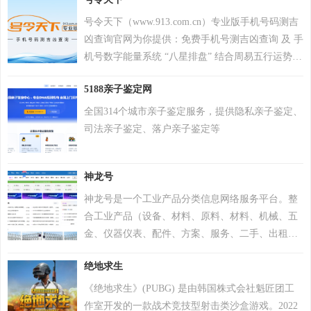
号令天下（www.913.com.cn）专业版手机号码测吉
凶查询官网为你提供：免费手机号测吉凶查询 及 手
机号数字能量系统 “八星排盘” 结合周易五行运势来
分析手机号码吉凶，测算手机号码吉凶就上号令天
5188亲子鉴定网
下官网手机号码测吉凶查询系统，专业最新版、超
准，靠谱！
全国314个城市亲子鉴定服务，提供隐私亲子鉴定、
司法亲子鉴定、落户亲子鉴定等
神龙号
神龙号是一个工业产品分类信息网络服务平台。整
合工业产品（设备、材料、原料、材料、机械、五
金、仪器仪表、配件、方案、服务、二手、出租
等）分类产品信息，让用户快速精准检索到需求产
绝地求生
品信息。同时设有产品排行 榜单、产品品牌、品牌
排行、行业专区、产品品类专区等栏目，帮助中小
《绝地求生》(PUBG) 是由韩国株式会社魁匠团工
企业、厂商通过网络营销的方式宣传企业产品或服
作室开发的一款战术竞技型射击类沙盒游戏。2022