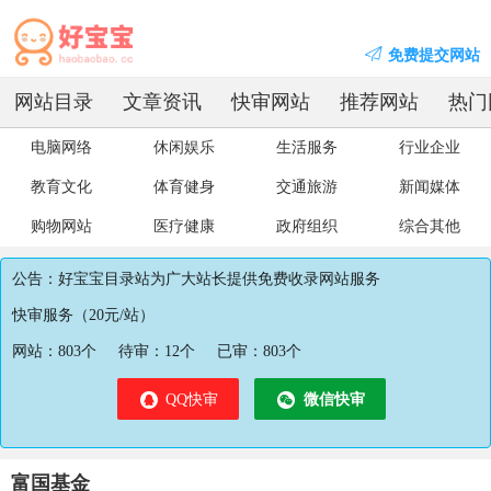
免费提交网站
网站目录
文章资讯
快审网站
推荐网站
热门
电脑网络
休闲娱乐
生活服务
行业企业
教育文化
体育健身
交通旅游
新闻媒体
购物网站
医疗健康
政府组织
综合其他
公告：好宝宝目录站为广大站长提供免费收录网站服务
快审服务（20元/站）
网站：
803
个
待审：
12
个
已审：
803
个
QQ快审
微信快审
富国基金