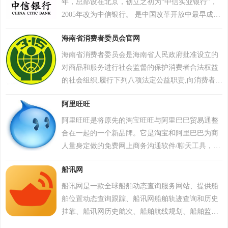
年，总部设在北京，创立之初为“中信实业银行”，
2005年改为中信银行。 是中国改革开放中最早成立
的新兴商业银行之一，是中国最早参与国内外金融
海南省消费者委员会官网
市场融资的商业银行。2023年2月，“全球银行品牌
500强排行榜”中排名第20位 。2024年8月29日，中
海南省消费者委员会是海南省人民政府批准设立的
信银行被胡润研究院列入《2024胡润中国元宇宙潜
对商品和服务进行社会监督的保护消费者合法权益
力企业榜》，位列200位。
的社会组织,履行下列八项法定公益职责,向消费者提
供消费信息和咨询服务,参与有关行政部门对商品和
阿里旺旺
服务的监督、检查,受理消费者的投诉，并对投诉事
项进行调查、调解等等。
阿里旺旺是将原先的淘宝旺旺与阿里巴巴贸易通整
合在一起的一个新品牌。它是淘宝和阿里巴巴为商
人量身定做的免费网上商务沟通软件/聊天工具，可
以帮助用户轻松找客户，发布、管理商业信息，及
船讯网
时把握商机，随时洽谈做生意，简洁方便。 这个品
牌分为阿里旺旺（淘宝版）与阿里旺旺（贸易通
船讯网是一款全球船舶动态查询服务网站、提供船
版）、阿里旺旺（口碑网版）三个版本，这三个版
舶位置动态查询跟踪、船讯网船舶轨迹查询和历史
本之间支持用户互通交流，但是，如果你想同时使
挂靠、船讯网历史航次、船舶航线规划、船舶监
用与淘宝网站和阿里巴巴中文站相关的功能，需要
控、可视化监控、水域交通分析、船舶档案资料、