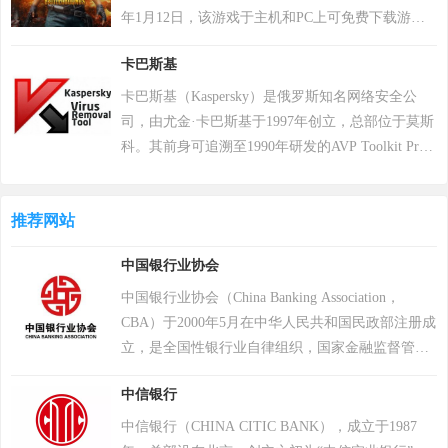
务，获得更多商机。
年1月12日，该游戏于主机和PC上可免费下载游
玩。 在该游戏中，玩家需要在游戏地图上收集各种
卡巴斯基
资源，并在不断缩小的安全区域内对抗其他玩家，
让自己生存到最后 。 游戏《绝地求生》除获得G-
卡巴斯基（Kaspersky）是俄罗斯知名网络安全公
STAR最高奖项总统奖以及其他五项大奖，且打破了
司，由尤金·卡巴斯基于1997年创立，总部位于莫斯
7项吉尼斯纪录。 2018年8月9日，《绝地求生》官
科。其前身可追溯至1990年研发的AVP Toolkit Pro
方宣布，将开启“百日行动”，进行持续数月的自查
反病毒程序，2000年正式推出卡巴斯基反病毒软
运动，为玩家提供一个更好的游戏体验；11月，有
件。公司以病毒数据库为核心竞争力，截至2022年
超过200万个账户被冻结。该游戏于2018年12月7日
推荐网站
累计检测样本超20万个，业务覆盖200多个国家和地
登陆PS4平台。2022年12月6日，Krafton 宣布《绝地
区，服务超4亿用户及27万企业客户。其产品线涵盖
中国银行业协会
求生》将于12月8日登陆 Epic 游戏商城。自2024年1
个人防护、企业安全及工业控制系统，2017年推出
月1日起，《绝地求生》不再支持所有使用Windows
自主研发的安全操作系统，2022年“安全远程工作空
中国银行业协会（China Banking Association，
7、Windows 8和Windows 8.1操作系统的PC平台。
间”获世界互联网领先科技成果。因地缘政治影响，
CBA）于2000年5月在中华人民共和国民政部注册成
2024年2月26日，PCL 赛事官方宣布，《PUBG》
2017年起被美国政府禁用，2024年6月遭全面封禁后
立，是全国性银行业自律组织，国家金融监督管理
（绝地求生）游戏加入 2024沙特电竞世界杯。 2025
宣布逐步退出美国市场。公司以“网络免疫”为愿
总局为业务主管单位。截至2023年12月，中国银行
年12月，入选Steam2025年热门游戏榜单年度热门游
中信银行
景，2019年品牌升级后聚焦全球化战略，在中国等
业协会共有766家会员单位；协会日常办事机构为秘
戏榜、年度畅销榜。
重点市场保持合作，曾中标中央政府采购项目并获
书处，秘书处共有21个部门，设立30个专业（工
中信银行（CHINA CITIC BANK），成立于1987
2023年世界互联网大会科技奖。
作）委员会，1个代表机构。