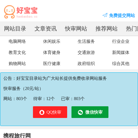
免费提交网站
网站目录
文章资讯
快审网站
推荐网站
热门
电脑网络
休闲娱乐
生活服务
行业企业
教育文化
体育健身
交通旅游
新闻媒体
购物网站
医疗健康
政府组织
综合其他
公告：好宝宝目录站为广大站长提供免费收录网站服务
快审服务（20元/站）
网站：
803
个
待审：
12
个
已审：
803
个
QQ快审
微信快审
携程旅行网