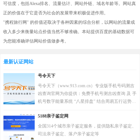
可信度，包括Alexa排名、流量估计、网站外链、域名年龄等。网站真
正的价值在于它是否为社会的发展带来积极促进作用。
"携程旅行网" 的价值还取决于各种因素的综合分析，以网站的流量或
收入多少来衡量站点价值当然不够准确。本站提供百度的基础数据可
为您能准确评估网站价值做参考。
最新认证网站
号令天下
号令天下（www.913.com.cn）专业版手机号码测吉
凶查询官网为你提供：免费手机号测吉凶查询 及 手
机号数字能量系统 “八星排盘” 结合周易五行运势来
分析手机号码吉凶，测算手机号码吉凶就上号令天
5188亲子鉴定网
下官网手机号码测吉凶查询系统，专业最新版、超
准，靠谱！
全国314个城市亲子鉴定服务，提供隐私亲子鉴定、
司法亲子鉴定、落户亲子鉴定等