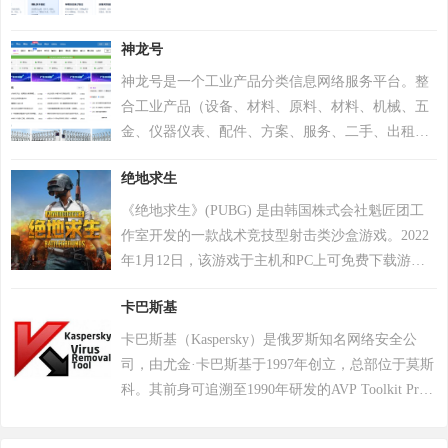
神龙号
神龙号是一个工业产品分类信息网络服务平台。整
合工业产品（设备、材料、原料、材料、机械、五
金、仪器仪表、配件、方案、服务、二手、出租
等）分类产品信息，让用户快速精准检索到需求产
绝地求生
品信息。同时设有产品排行 榜单、产品品牌、品牌
排行、行业专区、产品品类专区等栏目，帮助中小
《绝地求生》(PUBG) 是由韩国株式会社魁匠团工
企业、厂商通过网络营销的方式宣传企业产品或服
作室开发的一款战术竞技型射击类沙盒游戏。2022
务，获得更多商机。
年1月12日，该游戏于主机和PC上可免费下载游
玩。 在该游戏中，玩家需要在游戏地图上收集各种
卡巴斯基
资源，并在不断缩小的安全区域内对抗其他玩家，
让自己生存到最后 。 游戏《绝地求生》除获得G-
卡巴斯基（Kaspersky）是俄罗斯知名网络安全公
STAR最高奖项总统奖以及其他五项大奖，且打破了
司，由尤金·卡巴斯基于1997年创立，总部位于莫斯
7项吉尼斯纪录。 2018年8月9日，《绝地求生》官
科。其前身可追溯至1990年研发的AVP Toolkit Pro
方宣布，将开启“百日行动”，进行持续数月的自查
反病毒程序，2000年正式推出卡巴斯基反病毒软
运动，为玩家提供一个更好的游戏体验；11月，有
件。公司以病毒数据库为核心竞争力，截至2022年