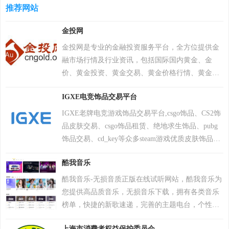
超过200万个账户被冻结。该游戏于2018年12月7日
推荐网站
累计检测样本超20万个，业务覆盖200多个国家和地
登陆PS4平台。2022年12月6日，Krafton 宣布《绝地
区，服务超4亿用户及27万企业客户。其产品线涵盖
金投网
求生》将于12月8日登陆 Epic 游戏商城。自2024年1
个人防护、企业安全及工业控制系统，2017年推出
月1日起，《绝地求生》不再支持所有使用Windows
自主研发的安全操作系统，2022年“安全远程工作空
金投网是专业的金融投资服务平台，全方位提供金
7、Windows 8和Windows 8.1操作系统的PC平台。
间”获世界互联网领先科技成果。因地缘政治影响，
融市场行情及行业资讯，包括国际国内黄金、金
2024年2月26日，PCL 赛事官方宣布，《PUBG》
2017年起被美国政府禁用，2024年6月遭全面封禁后
价、黄金投资、黄金交易、黄金价格行情、黄金现
（绝地求生）游戏加入 2024沙特电竞世界杯。 2025
宣布逐步退出美国市场。公司以“网络免疫”为愿
价实时行情等内容，聚力为广大投资者提供全面的
年12月，入选Steam2025年热门游戏榜单年度热门游
IGXE电竞饰品交易平台
景，2019年品牌升级后聚焦全球化战略，在中国等
信息服务。
戏榜、年度畅销榜。
重点市场保持合作，曾中标中央政府采购项目并获
IGXE老牌电竞游戏饰品交易平台,csgo饰品、CS2饰
2023年世界互联网大会科技奖。
品皮肤交易、csgo饰品租赁、绝地求生饰品、pubg
饰品交易、cd_key等众多steam游戏优质皮肤饰品。
便捷、安全、诚信的服务，为您提供愉悦的steam饰
酷我音乐
品购买体验!
酷我音乐-无损音质正版在线试听网站，酷我音乐为
您提供高品质音乐，无损音乐下载，拥有各类音乐
榜单，快捷的新歌速递，完善的主题电台，个性化
的歌曲推荐，高品质音乐在线听，好音质，用酷
上海市消费者权益保护委员会