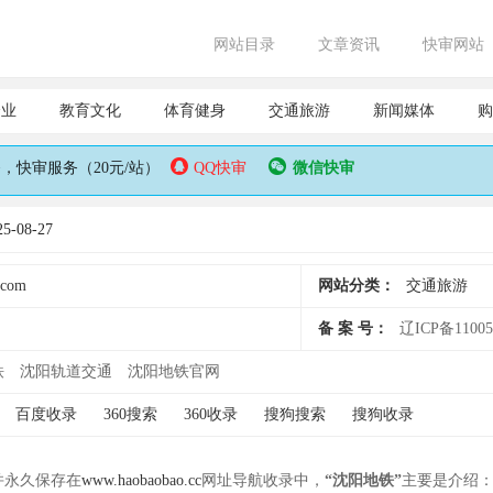
网站目录
文章资讯
快审网站
企业
教育文化
体育健身
交通旅游
新闻媒体
购
快审服务（20元/站）
QQ快审
微信快审
-08-27
.com
网站分类：
交通旅游
备 案 号：
辽ICP备11005
铁
沈阳轨道交通
沈阳地铁官网
百度收录
360搜索
360收录
搜狗搜索
搜狗收录
 并永久保存在
www.haobaobao.cc
网址导航收录中，
“沈阳地铁”
主要是介绍：沈