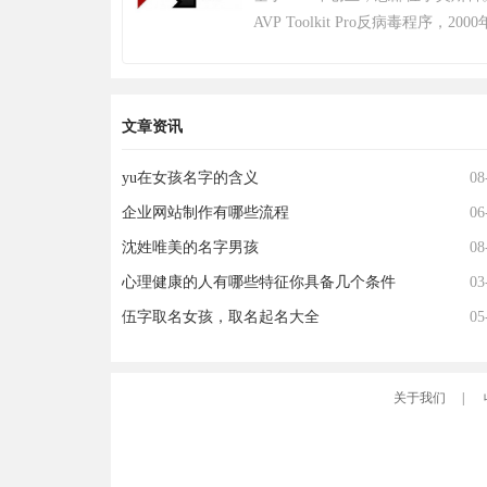
布，将开启“百日行动”，进行持
AVP Toolkit Pro反病毒程序
更好的游戏体验；11月，有超过20
公司以病毒数据库为核心竞争力，截
年12月7日登陆PS4平台。2022年12
个，业务覆盖200多个国家和地区，
生》将于12月8日登陆 Epic 游戏
户。其产品线涵盖个人防护、企业安
求生》不再支持所有使用Windows 7、Wi
文章资讯
出自主研发的安全操作系统，202
系统的PC平台。2024年2月26日，
网领先科技成果。因地缘政治影响，
（绝地求生）游戏加入 2024沙特电
yu在女孩名字的含义
08
2024年6月遭全面封禁后宣布逐步
Steam2025年热门游戏榜单年度
企业网站制作有哪些流程
为愿景，2019年品牌升级后聚焦
06
持合作，曾中标中央政府采购项目并
沈姓唯美的名字男孩
08
奖。
心理健康的人有哪些特征你具备几个条件
03
伍字取名女孩，取名起名大全
05
关于我们
|