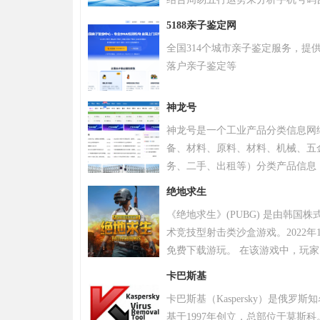
令天下官网手机号码测吉凶查询系
5188亲子鉴定网
全国314个城市亲子鉴定服务，提
落户亲子鉴定等
神龙号
神龙号是一个工业产品分类信息网
备、材料、原料、材料、机械、五
务、二手、出租等）分类产品信息
品信息。同时设有产品排行 榜单
绝地求生
区、产品品类专区等栏目，帮助中
《绝地求生》(PUBG) 是由韩国
式宣传企业产品或服务，获得更多
术竞技型射击类沙盒游戏。2022年
免费下载游玩。 在该游戏中，玩
源，并在不断缩小的安全区域内对
卡巴斯基
。 游戏《绝地求生》除获得G-S
卡巴斯基（Kaspersky）是俄罗
奖，且打破了7项吉尼斯纪录。 20
基于1997年创立，总部位于莫斯科