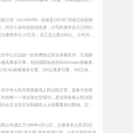
频等多样化的资讯服务。在新闻报道方面，中新网动
确，解释性报道角度独特，稿件被国内外网络媒体大
公司（SH:600999）前身是1991年7月创立的招商
部，经过十余年的创业发展，公司的资本实力已列行
注册资本32.27亿元，员工总人数2000人。公司共设
在19个城市拥有营业网点31家证券营业部和1家证券服
直坚持"诚信、稳健、服务、创新"的经营宗旨，加强内
60安全中心出品的一款免费的云安全杀毒软件。它创新
地防范了各类大的金融风险，在十多年的时间里，形
先查杀引擎，包括国际知名的BitDefender病毒查
营风格，坚持以稳健取胜，在证券市场中赢得了良好
a(小红伞)病毒查杀引擎、360云查杀引擎、360主动防
的电子化技术一直领先，公司推出了支持网上交易的
0第二代QVM人工智能引擎。 360杀毒具有查杀率高、
-招商证券牛网,并获得国内首批网上证券交易资格，
升级迅速等优点。零广告、零打扰、零胁迫，一键扫
，公司推出了第一个多媒体客户服务中心--证券e号通。
》由中华人民共和国最高人民法院主管，是集中反映
面地诊断系统安全状况和健康程度，并进行精准修
30日，中国证券业协会授予公司从事代办股份转让主办券
工作的唯一一张全国大型报刊，是全国各级人民法院
、专业、有效、新颖的查杀防护体验。其防杀病毒能
国社会主义民主法制建设人士的重要舆论阵地。立足
际权威安全软件评测机构认可，荣获多项国际权威认
会，融党性、法律性、知识性、群众性于一体，导向
数据显示，360杀毒月度用户量已突破3.7亿，一直稳
明。通过对审判工作的权威报道和重大案件的独家披
件市场份额头名。
限公司成立于1999年4月12日，注册资本人民币2亿
民法人的法律顾问，政法干警的良师益友。
批获准成立的“老十家”基金管理公司。公司总部设在深