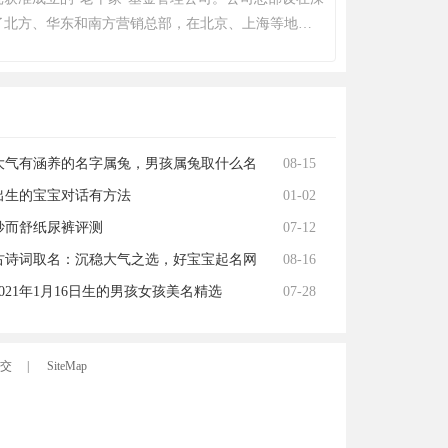
了北方、华东和南方营销总部，在北京、上海等地开
。2009年，公司在香港设立大成国际资产管理有限公
际业务；2013年，设立大成创新资本管理有限公
及专项管理业务。
大气有涵养的名字属兔，男孩属兔取什么名
08-15
利
出生的宝宝对话有方法
01-02
妙而舒纸尿裤评测
07-12
古诗词取名：沉稳大气之选，好宝宝起名网
08-16
推荐
021年1月16日生的男孩女孩美名精选
07-28
交
|
SiteMap