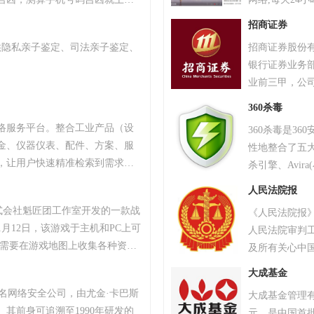
统，专业最新版、超准，靠谱！
字、图片、视
招商证券
态新闻及时准
供隐私亲子鉴定、司法亲子鉴定、
招商证券股份有限
量转载。
银行证券业务
业前三甲，公司
有14个部门、
360杀毒
务部。公司一
络服务平台。整合工业产品（设
360杀毒是3
部管理，成功
金、仪器仪表、配件、方案、服
性地整合了五大领
成了稳健的经
，让用户快速精准检索到需求产
杀引擎、Avir
的信誉。公司
、产品品牌、品牌排行、行业专
御引擎以及36
证券专业网站-
人民法院报
小企业、厂商通过网络营销的方
资源占用少、
2001年7月
株式会社魁匠团工作室开发的一款战
《人民法院报
商机。
描，快速、全
2003年5月
1月12日，该游戏于主机和PC上可
人民法院审判
复，带来安全
商业务资格。
家需要在游戏地图上收集各种资
及所有关心中
力得到多个国
抗其他玩家，让自己生存到最后
法院，面向社
证。据艾瑞咨询
大成基金
TAR最高奖项总统奖以及其他五项大
正确，特色鲜
居安全查杀软
斯知名网络安全公司，由尤金·卡巴斯
大成基金管理有
18年8月9日，《绝地求生》官方宣
露，已成为公
。其前身可追溯至1990年研发的
元，是中国首