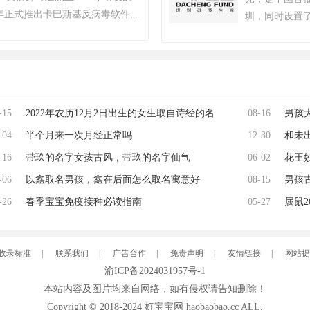
续数月的自查运动，为玩家提供一个
，2000年正式推出卡巴斯基反病毒软件。
圳，同时设置
0万个账户被冻结。该游戏于2018
至2022年累计检测样本超20万
设有5家分公司
月6日，Krafton 宣布《绝地求
服务超4亿用户及27万企业客
司，大力拓展国
商城。自2024年1月1日起，《绝地
全及工业控制系统，2017年推
司，开拓专户
ndows 8和Windows 8.1操作
2年“安全远程工作空间”获世界互联
PCL 赛事官方宣布，《PUBG》
2017年起被美国政府禁用，
竞世界杯。 2025年12月，入选
-15
2022年农历12月2日出生的女生取自诗经的名
08-16
男孩
退出美国市场。公司以“网络免疫”
热门游戏榜、年度畅销榜。
全球化战略，在中国等重点市场保
-04
字，唯美的虎年女孩名字
半个月来一次月经正常吗
12-30
字吉
和未
获2023年世界互联网大会科技
-16
带玖的名字女孩古风，带玖的名字仙气
06-02
花王
-06
以鑫取名男孩，鑫在后面怎么取名寓意好
08-15
男孩
-26
春季宝宝免疫接种必读指南
05-27
精选
属鼠2
收录标准
|
联系我们
|
广告合作
|
免责声明
|
友情链接
|
网站提
渝ICP备2024031957号-1
本站内容及图片均来自网络，如有侵权请告知删除！
Copyright © 2018-2024
好宝宝网
haobaobao.cc ALL.