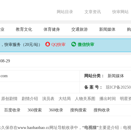
网站目录
文章资讯
快审网站
企业
教育文化
体育健身
交通旅游
新闻媒体
购
快审服务（20元/站）
QQ快审
微信快审
8-29
.com
网站分类：
新闻媒体
备 案 号：
琼ICP备20250
原创剧情
剧情介绍
演员表
大结局
人物关系图
播出时间
明星
百度收录
360搜索
360收录
搜狗搜索
搜狗收录
并永久保存在
www.haobaobao.cc
网址导航收录中，
“电视猫”
主要是介绍：电