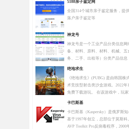
5188亲子鉴定网
全国314个城市亲子鉴定服务，提
落户亲子鉴定等
神龙号
神龙号是一个工业产品分类信息网
备、材料、原料、材料、机械、五
务、二手、出租等）分类产品信息
品信息。同时设有产品排行 榜单
绝地求生
区、产品品类专区等栏目，帮助中
《绝地求生》(PUBG) 是由韩国
式宣传企业产品或服务，获得更多
术竞技型射击类沙盒游戏。2022年
免费下载游玩。 在该游戏中，玩
源，并在不断缩小的安全区域内对
卡巴斯基
。 游戏《绝地求生》除获得G-S
卡巴斯基（Kaspersky）是俄罗
奖，且打破了7项吉尼斯纪录。 20
基于1997年创立，总部位于莫斯科
布，将开启“百日行动”，进行持
AVP Toolkit Pro反病毒程序
更好的游戏体验；11月，有超过20