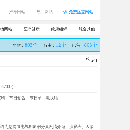
推荐网站
热门网站
免费提交网站
物网站
医疗健康
政府组织
综合其他
803个
12个
803个
网站：
待审：
已审：
241
58700号
资料
节目预告
节目单
电视猫
视猫为您提供电视剧原创分集剧情介绍、演员表、人物