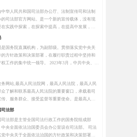
跻身国内优秀的泛娱乐直播平台行列。我们不仅拥有
由中华人民共和国司法部办公厅、法制宣传司和法制
庞大注册用户群体，更汇聚了逾万名才华横溢的优质
办的司法部官方网站。是一个新的宣传载体，没有现
乐、舞蹈、聊天、生活分享等多个领域。魅影直播的
要在实践中探索，在探索中提高，在提高中发展，不
个真正开放、包容且充满创新活力的直播生态系统。
的宣传水平。贴近群众生活，为法律言，为公正言，
破界限，让每一个独特的个体都能在此安全、自如地
局
便、快捷的法律咨询和法律服务，必将成为法律工作
深耕自己的兴趣，分享真实而多彩的生活瞬间，并最
局是国务院直属机构，为副部级。贯彻落实党中央关
的良师益友。
为个人价值与成长。魅影直播的愿景是成为全球互动
作的方针政策和决策部署，在履行职责过程中坚持和
领者。为此，我们将持续推动前沿技术应用，深耕魅
权工作的集中统一领导。 2023年3月，中共中央、国
免费版下载安装，超越传统的观看模式，重塑实时互动与
党和国家机构改革方案》。将国家知识产权局由国家
度，为全球用户带来前所未有的、沉浸式的下一代直
总局管理的国家局调整为国务院直属机构。
政务网站,最高人民法院网，最高人民法院，最高人民
群众了解和联系最高人民法院的重要窗口，承载着司
宣传、服务群众、接受监督等重要使命。是最高人民
站，是最高人民法院在互联网上唯一的正式身份。
国司法部
国司法部是主管全国司法行政工作的国务院组成部
。中央全面依法治国委员会办公室设在司法部。 司法
实党中央关于全面依法治国的方针政策和决策部署，