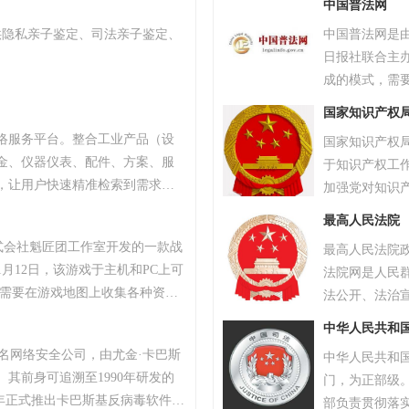
中国普法网
影直播已成功
供隐私亲子鉴定、司法亲子鉴定、
中国普法网是
超过十万级的
日报社联合主
主播，覆盖音
成的模式，需
使命是构建一
断提高普法网
我们致力于打
国家知识产权
为公民提供方
表达，发现并
络服务平台。整合工业产品（设
国家知识产权
者和广大公民
终将热爱转化
金、仪器仪表、配件、方案、服
于知识产权工
娱乐领域的引
，让用户快速精准检索到需求产
加强党对知识产
影直播APP
、产品品牌、品牌排行、行业专
务院印发了《
最高人民法院
情感连接的深
小企业、厂商通过网络营销的方
市场监督管理
播体验。
株式会社魁匠团工作室开发的一款战
最高人民法院
商机。
1月12日，该游戏于主机和PC上可
法院网是人民
家需要在游戏地图上收集各种资
法公开、法治
抗其他玩家，让自己生存到最后
法院的政务网
中华人民共和
TAR最高奖项总统奖以及其他五项大
斯知名网络安全公司，由尤金·卡巴斯
中华人民共和
18年8月9日，《绝地求生》官方宣
。其前身可追溯至1990年研发的
门，为正部级
续数月的自查运动，为玩家提供一个
，2000年正式推出卡巴斯基反病毒软件。
部负责贯彻落
0万个账户被冻结。该游戏于2018