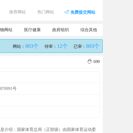
推荐网站
热门网站
免费提交网站
物网站
医疗健康
政府组织
综合其他
803个
12个
803个
网站：
待审：
已审：
690
070991号
要是介绍：国家体育总局（正部级）由国家体育运动委