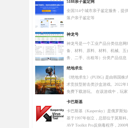
5188亲子鉴定网
全国314个城市亲子鉴定服务，提
落户亲子鉴定等
神龙号
神龙号是一个工业产品分类信息网
备、材料、原料、材料、机械、五
务、二手、出租等）分类产品信息
品信息。同时设有产品排行 榜单
绝地求生
区、产品品类专区等栏目，帮助中
《绝地求生》(PUBG) 是由韩国
式宣传企业产品或服务，获得更多
术竞技型射击类沙盒游戏。2022年
免费下载游玩。 在该游戏中，玩
源，并在不断缩小的安全区域内对
卡巴斯基
。 游戏《绝地求生》除获得G-S
卡巴斯基（Kaspersky）是俄罗
奖，且打破了7项吉尼斯纪录。 20
基于1997年创立，总部位于莫斯科
布，将开启“百日行动”，进行持
AVP Toolkit Pro反病毒程序
更好的游戏体验；11月，有超过20