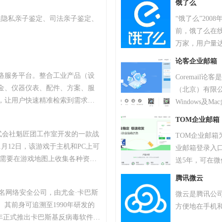
饿了么
供隐私亲子鉴定、司法亲子鉴定、
“饿了么”20
前，饿了么在线
万家，用户量达
论客企业邮箱
络服务平台。整合工业产品（设
Coremai
金、仪器仪表、配件、方案、服
（北京）有限公
，让用户快速精准检索到需求产
Windows
、产品品牌、品牌排行、行业专
发与即时通讯
TOM企业邮箱
小企业、厂商通过网络营销的方
沟通障碍，支
株式会社魁匠团工作室开发的一款战
TOM企业邮
商机。
1月12日，该游戏于主机和PC上可
业邮箱登录入
家需要在游戏地图上收集各种资
送5年，可在
抗其他玩家，让自己生存到最后
赖。
腾讯微云
TAR最高奖项总统奖以及其他五项大
斯知名网络安全公司，由尤金·卡巴斯
微云是腾讯公司
18年8月9日，《绝地求生》官方宣
。其前身可追溯至1990年研发的
方便地在手机
续数月的自查运动，为玩家提供一个
，2000年正式推出卡巴斯基反病毒软件。
0万个账户被冻结。该游戏于2018