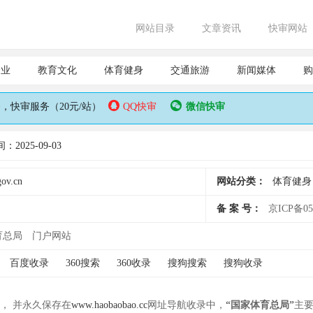
网站目录
文章资讯
快审网站
企业
教育文化
体育健身
交通旅游
新闻媒体
购
快审服务（20元/站）
QQ快审
微信快审
2025-09-03
gov.cn
网站分类：
体育健身
备 案 号：
京ICP备05
育总局
门户网站
百度收录
360搜索
360收录
搜狗搜索
搜狗收录
站， 并永久保存在
www.haobaobao.cc
网址导航收录中，
“国家体育总局”
主