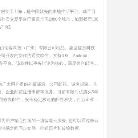
08年创立于上海，是中国领先的本地生活平台。截至目
外卖交易平台已覆盖全国2000个城市，加盟餐厅130
2.6亿
l论客是由论客科技（广州）有限公司出品、盈世信息科技
司开发的协作沟通类软件，支持iOS、Android、
及Mac多平台。该软件以事务讨论为核心，深度整合邮件收
功能，通过聚合工作参与者和资源打破部门及系统间
持企业群聊、日程邮件推送和树状组织架构同步
箱为广大用户提供外贸邮箱、公司邮箱、域名邮箱、企
口、企业邮箱注册申请等服务。目前有限时优惠买5年
微信收发邮件，安全稳定极速的邮件系统，百万企业信
为用户精心打造的一项智能云服务, 您可以通过微云
和电脑之间同步文件、推送照片和传输数据。