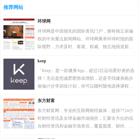
超过200万个账户被冻结。该游戏于2018年12月7日
推荐网站
累计检测样本超20万个，业务覆盖200多个国家和地
登陆PS4平台。2022年12月6日，Krafton 宣布《绝地
区，服务超4亿用户及27万企业客户。其产品线涵盖
环球网
求生》将于12月8日登陆 Epic 游戏商城。自2024年1
个人防护、企业安全及工业控制系统，2017年推出
月1日起，《绝地求生》不再支持所有使用Windows
自主研发的安全操作系统，2022年“安全远程工作空
环球网是中国领先的国际资讯门户，拥有独立采编
7、Windows 8和Windows 8.1操作系统的PC平台。
间”获世界互联网领先科技成果。因地缘政治影响，
权的中央重点新闻网站。环球网秉承环球时报的国
2024年2月26日，PCL 赛事官方宣布，《PUBG》
2017年起被美国政府禁用，2024年6月遭全面封禁后
际视野，力求及时、客观、权威、独立地报道新
（绝地求生）游戏加入 2024沙特电竞世界杯。 2025
宣布逐步退出美国市场。公司以“网络免疫”为愿
闻，致力于应用前沿的互联网技术，为全球化时代
年12月，入选Steam2025年热门游戏榜单年度热门游
keep
景，2019年品牌升级后聚焦全球化战略，在中国等
的中国互联网用户提供与国际生活相关的资讯服
戏榜、年度畅销榜。
重点市场保持合作，曾中标中央政府采购项目并获
务、互动社区。未来会致力于打造全球化在线生活
「Keep」是一款健身App，超过2亿运动爱好者的选
2023年世界互联网大会科技奖。
平台，成为中国与国际之间沟通与交流的桥梁。
择！无论是想减肥塑形或增肌，还是寻找健身跑步
瑜伽计步等训练计划，你可以随时随地选择课程进
行训练！权威教练视频教学，健身干货自由分享。
东方财富
在这里健身打卡，结识志同道合的运动好友，让运
动不再是孤单的坚持！
东方财富网，专业的互联网财经媒体，提供7*24小
时财经资讯及全球金融市场报价，汇聚全方位的综
合财经资讯和金融市场资讯，覆盖股票、财经、证
券、金融、美股、港股、行情、基金、债券、期