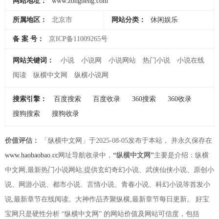
网站地址：
www.zongheng.com
所属地区：
北京市
网站分类：
休闲娱乐
备 案 号：
京ICP备11009265号
网站关键词：
小说
小说网
小说网站
热门小说
小说在线
阅读
纵横中文网
纵横小说网
搜索引擎：
百度搜索
百度收录
360搜索
360收录
搜狗搜索
搜狗收录
价值评估：
「纵横中文网」于2025-08-05发布于本站， 并永久保存在
www.haobaobao.cc
网址导航收录中，
“纵横中文网”
主要是介绍：纵横
中文网,最新热门小说网站,提供玄幻奇幻小说、武侠仙侠小说、原创小
说、网游小说、都市小说、言情小说、青春小说、科幻小说等首发小
说,最新章节在线阅读。大神作品齐聚纵横,最新章节每日更新。 好宝
宝网只是硬性分析 “纵横中文网” 的网站价值及网站可信度，包括