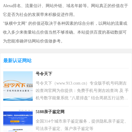
Alexa排名、流量估计、网站外链、域名年龄等。网站真正的价值在于
它是否为社会的发展带来积极促进作用。
"纵横中文网" 的价值还取决于各种因素的综合分析，以网站的流量或
收入多少来衡量站点价值当然不够准确。本站提供百度的基础数据可
为您能准确评估网站价值做参考。
最新认证网站
号令天下
号令天下（www.913.com.cn）专业版手机号码测吉
凶查询官网为你提供：免费手机号测吉凶查询 及 手
机号数字能量系统 “八星排盘” 结合周易五行运势来
分析手机号码吉凶，测算手机号码吉凶就上号令天
5188亲子鉴定网
下官网手机号码测吉凶查询系统，专业最新版、超
准，靠谱！
全国314个城市亲子鉴定服务，提供隐私亲子鉴定、
司法亲子鉴定、落户亲子鉴定等