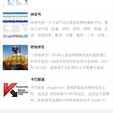
神龙号
神龙号是一个工业产品分类信息网络服务平台。整
合工业产品（设备、材料、原料、材料、机械、五
金、仪器仪表、配件、方案、服务、二手、出租
等）分类产品信息，让用户快速精准检索到需求产
绝地求生
品信息。同时设有产品排行 榜单、产品品牌、品牌
排行、行业专区、产品品类专区等栏目，帮助中小
《绝地求生》(PUBG) 是由韩国株式会社魁匠团工
企业、厂商通过网络营销的方式宣传企业产品或服
作室开发的一款战术竞技型射击类沙盒游戏。2022
务，获得更多商机。
年1月12日，该游戏于主机和PC上可免费下载游
玩。 在该游戏中，玩家需要在游戏地图上收集各种
卡巴斯基
资源，并在不断缩小的安全区域内对抗其他玩家，
让自己生存到最后 。 游戏《绝地求生》除获得G-
卡巴斯基（Kaspersky）是俄罗斯知名网络安全公
STAR最高奖项总统奖以及其他五项大奖，且打破了
司，由尤金·卡巴斯基于1997年创立，总部位于莫斯
7项吉尼斯纪录。 2018年8月9日，《绝地求生》官
科。其前身可追溯至1990年研发的AVP Toolkit Pro
方宣布，将开启“百日行动”，进行持续数月的自查
反病毒程序，2000年正式推出卡巴斯基反病毒软
运动，为玩家提供一个更好的游戏体验；11月，有
件。公司以病毒数据库为核心竞争力，截至2022年