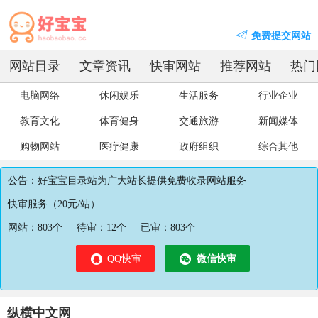
免费提交网站
网站目录
文章资讯
快审网站
推荐网站
热门
电脑网络
休闲娱乐
生活服务
行业企业
教育文化
体育健身
交通旅游
新闻媒体
购物网站
医疗健康
政府组织
综合其他
公告：好宝宝目录站为广大站长提供免费收录网站服务
快审服务（20元/站）
网站：
803
个
待审：
12
个
已审：
803
个
QQ快审
微信快审
纵横中文网