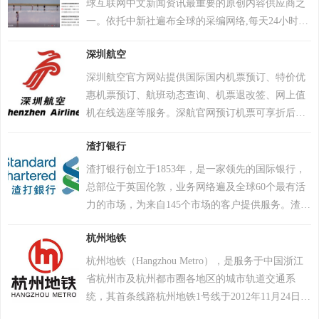
球互联网中文新闻资讯最重要的原创内容供应商之
一。依托中新社遍布全球的采编网络,每天24小时面
向广大网民和网络媒体，快速、准确地提供文字、
深圳航空
图片、视频等多样化的资讯服务。在新闻报道方
面，中新网动态新闻及时准确，解释性报道角度独
深圳航空官方网站提供国际国内机票预订、特价优
特，稿件被国内外网络媒体大量转载。
惠机票预订、航班动态查询、机票退改签、网上值
机在线选座等服务。深航官网预订机票可享折后再
减等优惠，客服热线95361。
渣打银行
渣打银行创立于1853年，是一家领先的国际银行，
总部位于英国伦敦，业务网络遍及全球60个最有活
力的市场，为来自145个市场的客户提供服务。渣打
网络与“一带一路”沿线市场的重合度达到近75%。
杭州地铁
渣打的使命是利用其独特的多样性促进商业繁荣和
增进人类福祉。渣打的文化传承和企业价值都在其
杭州地铁（Hangzhou Metro），是服务于中国浙江
品牌承诺 “一心做好，始终如一（Here for good）”
省杭州市及杭州都市圈各地区的城市轨道交通系
中得到充分体现。渣打集团有限公司除在伦敦及香
统，其首条线路杭州地铁1号线于2012年11月24日正
港的交易所上市外，还在印度的孟买以及印度国家
式开通，使杭州成为华东地区第四个、浙江省首个