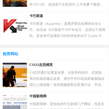
务，获得更多商机。
年1月12日，该游戏于主机和PC上可免费下载游
玩。 在该游戏中，玩家需要在游戏地图上收集各种
卡巴斯基
资源，并在不断缩小的安全区域内对抗其他玩家，
让自己生存到最后 。 游戏《绝地求生》除获得G-
卡巴斯基（Kaspersky）是俄罗斯知名网络安全公
STAR最高奖项总统奖以及其他五项大奖，且打破了
司，由尤金·卡巴斯基于1997年创立，总部位于莫斯
7项吉尼斯纪录。 2018年8月9日，《绝地求生》官
科。其前身可追溯至1990年研发的AVP Toolkit Pro
方宣布，将开启“百日行动”，进行持续数月的自查
反病毒程序，2000年正式推出卡巴斯基反病毒软
运动，为玩家提供一个更好的游戏体验；11月，有
件。公司以病毒数据库为核心竞争力，截至2022年
超过200万个账户被冻结。该游戏于2018年12月7日
推荐网站
累计检测样本超20万个，业务覆盖200多个国家和地
登陆PS4平台。2022年12月6日，Krafton 宣布《绝地
区，服务超4亿用户及27万企业客户。其产品线涵盖
CSGO反恐精英
求生》将于12月8日登陆 Epic 游戏商城。自2024年1
个人防护、企业安全及工业控制系统，2017年推出
月1日起，《绝地求生》不再支持所有使用Windows
自主研发的安全操作系统，2022年“安全远程工作空
CS武库通行证重装来袭，全新系列挂件、武器箱、
7、Windows 8和Windows 8.1操作系统的PC平台。
间”获世界互联网领先科技成果。因地缘政治影响，
系列武器收藏品皮肤、系列手作印花及限量版物品
2024年2月26日，PCL 赛事官方宣布，《PUBG》
2017年起被美国政府禁用，2024年6月遭全面封禁后
现已上线国服！登录国服获取武库通行证，开启国
（绝地求生）游戏加入 2024沙特电竞世界杯。 2025
宣布逐步退出美国市场。公司以“网络免疫”为愿
服游戏之旅，赢取点数即可兑换全新系列物品哦！
年12月，入选Steam2025年热门游戏榜单年度热门游
中国新闻网
景，2019年品牌升级后聚焦全球化战略，在中国等
戏榜、年度畅销榜。
重点市场保持合作，曾中标中央政府采购项目并获
中国新闻网，是知名的中文新闻门户网站，也是全
2023年世界互联网大会科技奖。