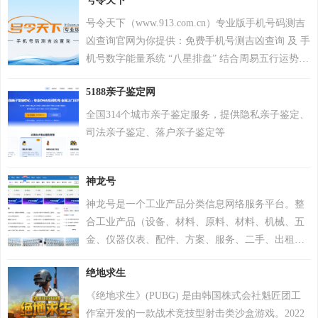
号令天下
号令天下（www.913.com.cn）专业版手机号码测吉
凶查询官网为你提供：免费手机号测吉凶查询 及 手
机号数字能量系统 “八星排盘” 结合周易五行运势来
分析手机号码吉凶，测算手机号码吉凶就上号令天
5188亲子鉴定网
下官网手机号码测吉凶查询系统，专业最新版、超
准，靠谱！
全国314个城市亲子鉴定服务，提供隐私亲子鉴定、
司法亲子鉴定、落户亲子鉴定等
神龙号
神龙号是一个工业产品分类信息网络服务平台。整
合工业产品（设备、材料、原料、材料、机械、五
金、仪器仪表、配件、方案、服务、二手、出租
等）分类产品信息，让用户快速精准检索到需求产
绝地求生
品信息。同时设有产品排行 榜单、产品品牌、品牌
排行、行业专区、产品品类专区等栏目，帮助中小
《绝地求生》(PUBG) 是由韩国株式会社魁匠团工
企业、厂商通过网络营销的方式宣传企业产品或服
作室开发的一款战术竞技型射击类沙盒游戏。2022