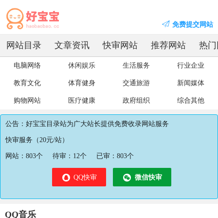
免费提交网站
网站目录
文章资讯
快审网站
推荐网站
热门
电脑网络
休闲娱乐
生活服务
行业企业
教育文化
体育健身
交通旅游
新闻媒体
购物网站
医疗健康
政府组织
综合其他
公告：好宝宝目录站为广大站长提供免费收录网站服务
快审服务（20元/站）
网站：
803
个
待审：
12
个
已审：
803
个
QQ快审
微信快审
QQ音乐