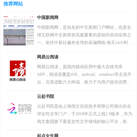
超过200万个账户被冻结。该游戏于2018年12月7日
推荐网站
累计检测样本超20万个，业务覆盖200多个国家和地
登陆PS4平台。2022年12月6日，Krafton 宣布《绝地
区，服务超4亿用户及27万企业客户。其产品线涵盖
中国新闻网
求生》将于12月8日登陆 Epic 游戏商城。自2024年1
个人防护、企业安全及工业控制系统，2017年推出
月1日起，《绝地求生》不再支持所有使用Windows
自主研发的安全操作系统，2022年“安全远程工作空
中国新闻网，是知名的中文新闻门户网站，也是全
7、Windows 8和Windows 8.1操作系统的PC平台。
间”获世界互联网领先科技成果。因地缘政治影响，
球互联网中文新闻资讯最重要的原创内容供应商之
2024年2月26日，PCL 赛事官方宣布，《PUBG》
2017年起被美国政府禁用，2024年6月遭全面封禁后
一。依托中新社遍布全球的采编网络,每天24小时面
（绝地求生）游戏加入 2024沙特电竞世界杯。 2025
宣布逐步退出美国市场。公司以“网络免疫”为愿
向广大网民和网络媒体，快速、准确地提供文字、
年12月，入选Steam2025年热门游戏榜单年度热门游
网易云阅读
景，2019年品牌升级后聚焦全球化战略，在中国等
图片、视频等多样化的资讯服务。在新闻报道方
戏榜、年度畅销榜。
重点市场保持合作，曾中标中央政府采购项目并获
面，中新网动态新闻及时准确，解释性报道角度独
网易云阅读，是国内移动应用中最大在线书库
2023年世界互联网大会科技奖。
特，稿件被国内外网络媒体大量转载。
APP，阅读器覆盖iOS、android、windows等主流平
台，完美适配六大终端，致力于为用户提供优秀且
富有乐趣的阅读作品。被用户誉为手机必备阅读
云起书院
APP。 网易云阅读秉承精品化的电子书运营策略，
为用户提供大量经典作品。另外，紧追时下热点，
云起书院是由上海阅文信息技术有限公司推出的全
第一时间推出热门影视作品的同名原著；并承接了
球女性文学门户，于2018年正式上线2.0版本，作为
众多新书的独家首发，开创了“电纸同步首发”的先
阅文集团旗下垂直女性文学领域的核心平台，前身
河。如今，网易云阅读已经成为媒体人眼中的新书
为腾讯文学女性原创板块。2025年平台运营主体明
首发基地和热剧原著基地。 网易云阅读坚持打造全
起点女生网
确为上海阅文信息技术有限公司 ，与QQ阅读客户