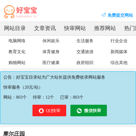
免费提交网站
网站目录
文章资讯
快审网站
推荐网站
热门
电脑网络
休闲娱乐
生活服务
行业企业
教育文化
体育健身
交通旅游
新闻媒体
购物网站
医疗健康
政府组织
综合其他
公告：好宝宝目录站为广大站长提供免费收录网站服务
快审服务（20元/站）
网站：
803
个
待审：
12
个
已审：
803
个
QQ快审
微信快审
摩尔庄园