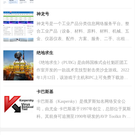
神龙号
神龙号是一个工业产品分类信息网络服务平台。整
合工业产品（设备、材料、原料、材料、机械、五
金、仪器仪表、配件、方案、服务、二手、出租
等）分类产品信息，让用户快速精准检索到需求产
绝地求生
品信息。同时设有产品排行 榜单、产品品牌、品牌
排行、行业专区、产品品类专区等栏目，帮助中小
《绝地求生》(PUBG) 是由韩国株式会社魁匠团工
企业、厂商通过网络营销的方式宣传企业产品或服
作室开发的一款战术竞技型射击类沙盒游戏。2022
务，获得更多商机。
年1月12日，该游戏于主机和PC上可免费下载游
玩。 在该游戏中，玩家需要在游戏地图上收集各种
卡巴斯基
资源，并在不断缩小的安全区域内对抗其他玩家，
让自己生存到最后 。 游戏《绝地求生》除获得G-
卡巴斯基（Kaspersky）是俄罗斯知名网络安全公
STAR最高奖项总统奖以及其他五项大奖，且打破了
司，由尤金·卡巴斯基于1997年创立，总部位于莫斯
7项吉尼斯纪录。 2018年8月9日，《绝地求生》官
科。其前身可追溯至1990年研发的AVP Toolkit Pro
方宣布，将开启“百日行动”，进行持续数月的自查
反病毒程序，2000年正式推出卡巴斯基反病毒软
运动，为玩家提供一个更好的游戏体验；11月，有
件。公司以病毒数据库为核心竞争力，截至2022年