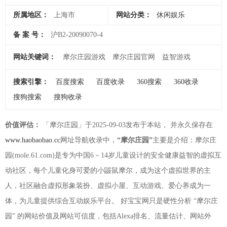
所属地区：
上海市
网站分类：
休闲娱乐
备 案 号：
沪B2-20090070-4
网站关键词：
摩尔庄园游戏
摩尔庄园官网
益智游戏
搜索引擎：
百度搜索
百度收录
360搜索
360收录
搜狗搜索
搜狗收录
价值评估：
「摩尔庄园」于2025-09-03发布于本站， 并永久保存在
www.haobaobao.cc
网址导航收录中，
“摩尔庄园”
主要是介绍：摩尔庄
园(mole.61.com)是专为中国6－14岁儿童设计的安全健康益智的虚拟互
动社区，每个儿童化身可爱的小鼹鼠摩尔，成为这个虚拟世界的主
人，社区融合虚拟形象装扮、虚拟小屋、互动游戏、爱心养成为一
体，为儿童提供综合互动娱乐平台。 好宝宝网只是硬性分析 “摩尔庄
园” 的网站价值及网站可信度，包括Alexa排名、流量估计、网站外