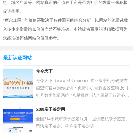
链、域名年龄等。网站真正的价值在于它是否为社会的发展带来积极
促进作用。
"摩尔庄园" 的价值还取决于各种因素的综合分析，以网站的流量或收
入多少来衡量站点价值当然不够准确。本站提供百度的基础数据可为
您能准确评估网站价值做参考。
最新认证网站
号令天下
号令天下（www.913.com.cn）专业版手机号码测吉
凶查询官网为你提供：免费手机号测吉凶查询 及 手
机号数字能量系统 “八星排盘” 结合周易五行运势来
分析手机号码吉凶，测算手机号码吉凶就上号令天
5188亲子鉴定网
下官网手机号码测吉凶查询系统，专业最新版、超
准，靠谱！
全国314个城市亲子鉴定服务，提供隐私亲子鉴定、
司法亲子鉴定、落户亲子鉴定等