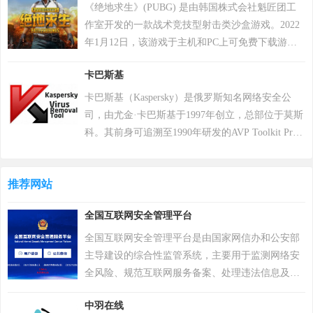
排行、行业专区、产品品类专区等栏目，帮助中小
《绝地求生》(PUBG) 是由韩国株式会社魁匠团工
企业、厂商通过网络营销的方式宣传企业产品或服
作室开发的一款战术竞技型射击类沙盒游戏。2022
务，获得更多商机。
年1月12日，该游戏于主机和PC上可免费下载游
玩。 在该游戏中，玩家需要在游戏地图上收集各种
卡巴斯基
资源，并在不断缩小的安全区域内对抗其他玩家，
让自己生存到最后 。 游戏《绝地求生》除获得G-
卡巴斯基（Kaspersky）是俄罗斯知名网络安全公
STAR最高奖项总统奖以及其他五项大奖，且打破了
司，由尤金·卡巴斯基于1997年创立，总部位于莫斯
7项吉尼斯纪录。 2018年8月9日，《绝地求生》官
科。其前身可追溯至1990年研发的AVP Toolkit Pro
方宣布，将开启“百日行动”，进行持续数月的自查
反病毒程序，2000年正式推出卡巴斯基反病毒软
运动，为玩家提供一个更好的游戏体验；11月，有
件。公司以病毒数据库为核心竞争力，截至2022年
超过200万个账户被冻结。该游戏于2018年12月7日
推荐网站
累计检测样本超20万个，业务覆盖200多个国家和地
登陆PS4平台。2022年12月6日，Krafton 宣布《绝地
区，服务超4亿用户及27万企业客户。其产品线涵盖
全国互联网安全管理平台
求生》将于12月8日登陆 Epic 游戏商城。自2024年1
个人防护、企业安全及工业控制系统，2017年推出
月1日起，《绝地求生》不再支持所有使用Windows
自主研发的安全操作系统，2022年“安全远程工作空
全国互联网安全管理平台是由国家网信办和公安部
7、Windows 8和Windows 8.1操作系统的PC平台。
间”获世界互联网领先科技成果。因地缘政治影响，
主导建设的综合性监管系统，主要用于监测网络安
2024年2月26日，PCL 赛事官方宣布，《PUBG》
2017年起被美国政府禁用，2024年6月遭全面封禁后
全风险、规范互联网服务备案、处理违法信息及协
（绝地求生）游戏加入 2024沙特电竞世界杯。 2025
宣布逐步退出美国市场。公司以“网络免疫”为愿
调应急响应，以维护国家网络安全和社会稳定。
年12月，入选Steam2025年热门游戏榜单年度热门游
中羽在线
景，2019年品牌升级后聚焦全球化战略，在中国等