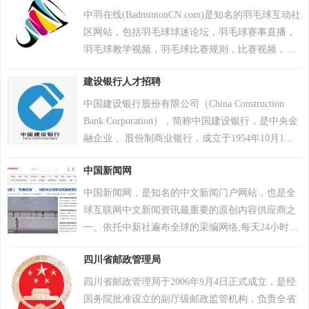
戏榜、年度畅销榜。
重点市场保持合作，曾中标中央政府采购项目并获
中羽在线(BadmintonCN.com)是知名的羽毛球互动社
2023年世界互联网大会科技奖。
区网站，包括羽毛球球迷论坛，羽毛球赛事直播，
羽毛球教学视频，羽毛球比赛规则，比赛视频，技
术讨论，球星资料，羽毛球器材装备库，羽毛球
建设银行人才招聘
APP等栏目，拥有专业丰富的羽毛球资讯和火爆的
球迷互动社区以及各类羽毛球商品优惠促销信息和
中国建设银行股份有限公司（China Construction
众多中羽商家。
Bank Corporation），简称中国建设银行，是中央金
融企业 、股份制商业银行，成立于1954年10月1
日，总部位于北京市西城区金融大街25号，主营业
中国新闻网
务有公司金融业务、个人金融业务、资金资管业务
等。股票名称为建设银行；股票代码为601939(A
中国新闻网，是知名的中文新闻门户网站，也是全
股)、939(H股)。建设银行于2021年9月入选中华慈
球互联网中文新闻资讯最重要的原创内容供应商之
善奖表彰名单；2022年8月，在财富世界500强排行
一。依托中新社遍布全球的采编网络,每天24小时面
榜位列24位；2024年9月，在中国企业500强榜单中
向广大网民和网络媒体，快速、准确地提供文字、
排名第6位 ；2024年《财富》世界500强排名第30
四川省邮政管理局
图片、视频等多样化的资讯服务。在新闻报道方
位；2024年，英国《银行家》杂志全球银行1000强
面，中新网动态新闻及时准确，解释性报道角度独
四川省邮政管理局于2006年9月4日正式成立，是经
排行榜位列第2名。
特，稿件被国内外网络媒体大量转载。
国务院批准设立的副厅级邮政监管机构，负责全省