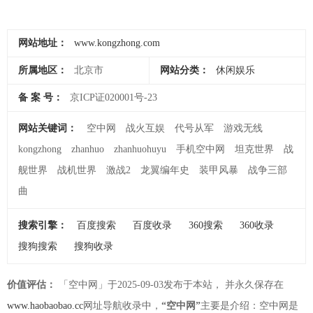
网站地址：
www.kongzhong.com
所属地区：
北京市
网站分类：
休闲娱乐
备 案 号：
京ICP证020001号-23
网站关键词：
空中网
战火互娱
代号从军
游戏无线
kongzhong
zhanhuo
zhanhuohuyu
手机空中网
坦克世界
战
舰世界
战机世界
激战2
龙翼编年史
装甲风暴
战争三部
曲
搜索引擎：
百度搜索
百度收录
360搜索
360收录
搜狗搜索
搜狗收录
价值评估：
「空中网」于2025-09-03发布于本站， 并永久保存在
www.haobaobao.cc
网址导航收录中，
“空中网”
主要是介绍：空中网是