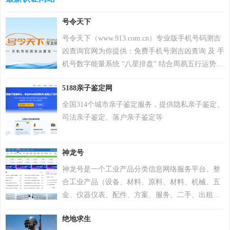
号令天下
号令天下（www.913.com.cn）专业版手机号码测吉
凶查询官网为你提供：免费手机号测吉凶查询 及 手
机号数字能量系统 “八星排盘” 结合周易五行运势来
分析手机号码吉凶，测算手机号码吉凶就上号令天
5188亲子鉴定网
下官网手机号码测吉凶查询系统，专业最新版、超
准，靠谱！
全国314个城市亲子鉴定服务，提供隐私亲子鉴定、
司法亲子鉴定、落户亲子鉴定等
神龙号
神龙号是一个工业产品分类信息网络服务平台。整
合工业产品（设备、材料、原料、材料、机械、五
金、仪器仪表、配件、方案、服务、二手、出租
等）分类产品信息，让用户快速精准检索到需求产
绝地求生
品信息。同时设有产品排行 榜单、产品品牌、品牌