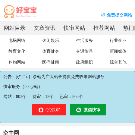
免费提交网站
网站目录
文章资讯
快审网站
推荐网站
热门
电脑网络
休闲娱乐
生活服务
行业企业
教育文化
体育健身
交通旅游
新闻媒体
购物网站
医疗健康
政府组织
综合其他
公告：好宝宝目录站为广大站长提供免费收录网站服务
快审服务（20元/站）
网站：
803
个
待审：
12
个
已审：
803
个
QQ快审
微信快审
空中网