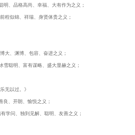
指聪明、品格高尚、幸福、大有作为之义；
指前程似锦、祥瑞、身贤体贵之义；
指博大、渊博、包容、奋进之义；
指冰雪聪明、富有谋略、盛大显赫之义；
乐无以过。》
指善良、开朗、愉悦之义；
意指有学问、独到见解、聪明、友善之义；