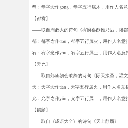
恭：恭字念作gōng，恭字五行属木，用作人名
【都宥】
——取自周必大的诗句《宥府嘉猷推乃后，陪都
都：都字念作dōu，都字五行属火，用作人名
宥：宥字念作yòu，宥字五行属土，用作人名
【天允】
——取自郊庙朝会歌辞的诗句《际天接圣，温文
天：天字念作tiān，天字五行属火，用作人名
允：允字念作yǔn，允字五行属土，用作人名
【麒麟】
——取自《成语大全》的诗句《天上麒麟》