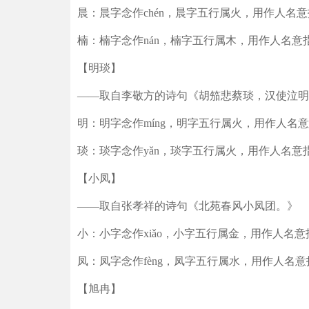
晨：晨字念作chén，晨字五行属火，用作人名
楠：楠字念作nán，楠字五行属木，用作人名
【明琰】
——取自李敬方的诗句《胡笳悲蔡琰，汉使泣明
明：明字念作míng，明字五行属火，用作人名
琰：琰字念作yǎn，琰字五行属火，用作人名
【小凤】
——取自张孝祥的诗句《北苑春风小凤团。》
小：小字念作xiǎo，小字五行属金，用作人名
凤：凤字念作fèng，凤字五行属水，用作人名
【旭冉】