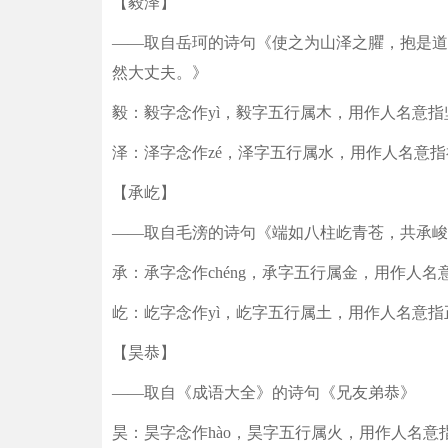
【毅泽】
——取自岳珂的诗句《使之为山泽之臞，抱是道
然大丈夫。》
毅：毅字念作yì，毅字五行属木，用作人名意
泽：泽字念作zé，泽字五行属水，用作人名意
【承屹】
——取自毛滂的诗句《端如八柱屹青苍，共承峻
承：承字念作chéng，承字五行属金，用作人
屹：屹字念作yì，屹字五行属土，用作人名意
【昊恭】
——取自《成语大全》的诗句《兄友弟恭》
昊：昊字念作hào，昊字五行属火，用作人名