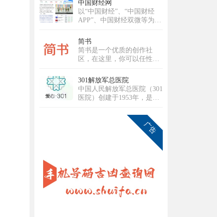
中国财经网
的执着与对内容品质的深刻
以“中国财经”、“中国财经
理解，立志打破传统直播模
APP”、中国财经双微等为核
式，打造一个真正以用户需
心业务平台，实现多屏互
求为核心、强调互动与社区
动，重点关注宏观经济、金
简书
归属感的优质平台。历经多
融、证券、上市公司、房
简书是一个优质的创作社
年深耕与发展，魅影直播已
产、科技等领域，为用户提
区，在这里，你可以任性地
成功跻身国内优秀的泛娱乐
供时效、专业、全面的财经
创作，一篇短文、一张照
直播平台行列。我们不仅拥
信息及综合类服务。
片、一首诗、一幅画……我
有超过十万级的庞大注册用
301解放军总医院
们相信，每个人都是生活中
户群体，更汇聚了逾万名才
中国人民解放军总医院（301
的艺术家，有着无穷的创造
华横溢的优质主播，覆盖音
医院）创建于1953年，是集
力。
乐、舞蹈、聊天、生活分享
医疗、保健、教学、科研于
等多个领域。魅影直播的使
一体的大型现代化综合性医
命是构建一个真正开放、包
院，直属于中国人民解放军
容且充满创新活力的直播生
联勤保障部队。医院是中央
态系统。我们致力于打破界
重要保健基地，承担军委、
限，让每一个独特的个体都
总部等多个体系单位、官兵
能在此安全、自如地表达，
的医疗保健和各军区、军兵
发现并深耕自己的兴趣，分
种转诊、后送的疑难病诊治
享真实而多彩的生活瞬间，
任务。医院同时又是解放军
并最终将热爱转化为个人价
医学院，以研究生教育为
值与成长。魅影直播的愿景
主，是全军唯一一所医院办
是成为全球互动娱乐领域的
学单位。
引领者。为此，我们将持续
推动前沿技术应用，深耕魅