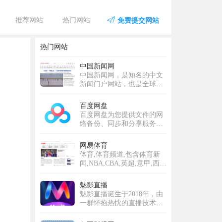
推荐网站
热门网站
免费提交网站
热门网站
中国新闻网
中国新闻网，是知名的中文
新闻门户网站，也是全球互
联网中文新闻资讯最重要的
原创内容供应商之一。依托
百度网盘
中新社遍布全球的采编网络,
百度网盘为您提供文件的网
每天24小时面向广大网民和
络备份、同步和分享服务。
网络媒体，快速、准确地提
空间大、速度快、安全稳
供文字、图片、视频等多样
固，支持教育网加速，支持
网易体育
化的资讯服务。在新闻报道
手机端。注册使用百度网盘
体育,体育频道,包含体育新
方面，中新网动态新闻及时
即可享受免费存储空间。
闻,NBA,CBA,英超,意甲,西
准确，解释性报道角度独
甲,冠军杯,体育比分,足彩,福
特，稿件被国内外网络媒体
彩,体育秀色,网球,F1,棋牌,乒
大量转载。
魅影直播
羽,体育论坛,中超,中国足球,
魅影直播诞生于2018年，由
综合体育等专业体育门户网
一群怀抱热忱的直播技术工
站
程师与资深内容创作者共同
创立。团队凭借对技术创新