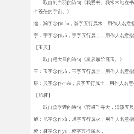
——取自刘白羽的诗句《我爱书。我常常站在书
个苍茫的宇宙。》
瀚：瀚字念作hàn，瀚字五行属水，用作人名
宇：宇字念作yǔ，宇字五行属土，用作人名意
【玉辰】
——取自程大昌的诗句《星辰履阶庭玉。》
玉：玉字念作yù，玉字五行属金，用作人名意
辰：辰字念作chén，辰字五行属土，用作人名
【旭桠】
——取自曾季狸的诗句《官桠千寻大，清溪五尺
旭：旭字念作xù，旭字五行属火，用作人名意
桠：桠字念作yā，桠字五行属木，