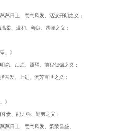
指蒸蒸日上、意气风发、活泼开朗之义；
指温柔、温和、善良、恭谨之义；
翚。》
指明亮、灿烂、照耀、前程似锦之义；
意指奋发、上进、流芳百世之义；
。》
指尊贵、能力强、勤劳之义；
指蒸蒸日上、意气风发、繁荣昌盛、