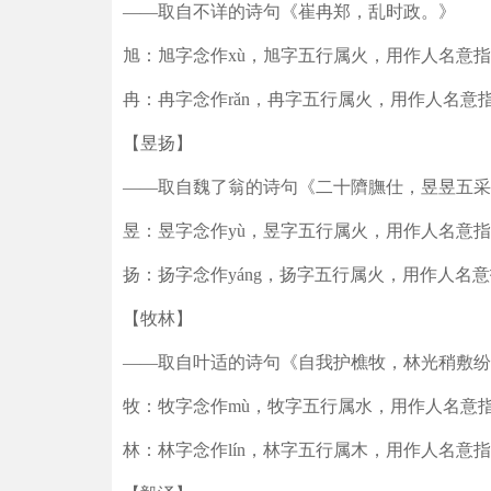
——取自不详的诗句《崔冉郑，乱时政。》
旭：旭字念作xù，旭字五行属火，用作人名意
冉：冉字念作rǎn，冉字五行属火，用作人名意
【昱扬】
——取自魏了翁的诗句《二十隮膴仕，昱昱五采
昱：昱字念作yù，昱字五行属火，用作人名意
扬：扬字念作yáng，扬字五行属火，用作人名
【牧林】
——取自叶适的诗句《自我护樵牧，林光稍敷纷
牧：牧字念作mù，牧字五行属水，用作人名意
林：林字念作lín，林字五行属木，用作人名意