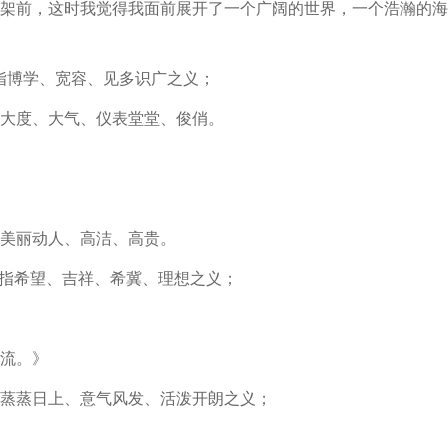
架前，这时我觉得我面前展开了一个广阔的世界，一个浩瀚的海
意指博学、宽容、见多识广之义；
指大度、大气、仪表堂堂、俊俏。
指美丽动人、高洁、高贵。
意指希望、吉祥、希冀、理想之义；
流。》
指蒸蒸日上、意气风发、活泼开朗之义；