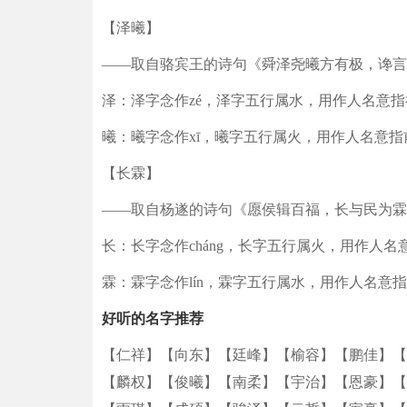
【泽曦】
——取自骆宾王的诗句《舜泽尧曦方有极，谗言
泽：泽字念作zé，泽字五行属水，用作人名意
曦：曦字念作xī，曦字五行属火，用作人名意
【长霖】
——取自杨遂的诗句《愿侯辑百福，长与民为霖
长：长字念作cháng，长字五行属火，用作人
霖：霖字念作lín，霖字五行属水，用作人名意
好听的名字推荐
【仁祥】
【向东】
【廷峰】
【榆容】
【鹏佳】
【
【麟权】
【俊曦】
【南柔】
【宇治】
【恩豪】
【