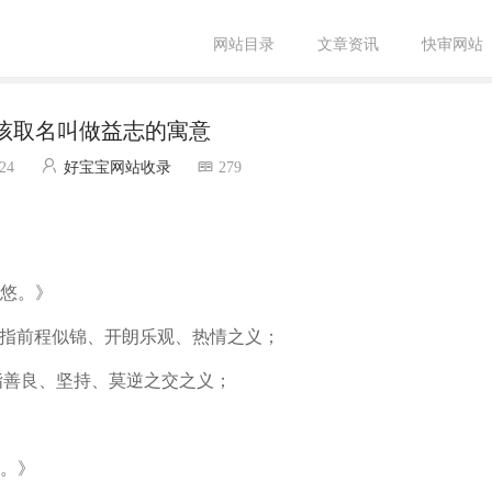
网站目录
文章资讯
快审网站
孩取名叫做益志的寓意
:24
好宝宝网站收录
279
悠。》
意指前程似锦、开朗乐观、热情之义；
指善良、坚持、莫逆之交之义；
。》