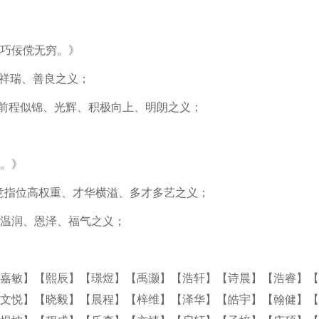
巧佞傥无穷。》
指祥瑞、善良之义；
指前程似锦、光辉、积极向上、明朗之义；
。》
名意指位高权重、才华横溢、多才多艺之义；
指温润、恩泽、福气之义；
嘉敏】
【熙辰】
【璟煜】
【禹灏】
【浩轩】
【诗晨】
【浩睿】
【
文悦】
【晓毅】
【晨程】
【梓维】
【泽华】
【皓宇】
【翰健】
【