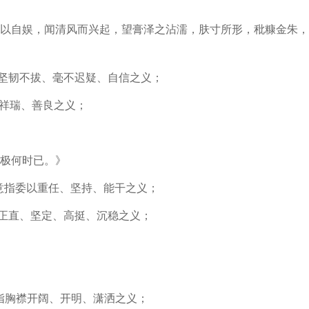
以自娱，闻清风而兴起，望膏泽之沾濡，肤寸所形，秕糠金朱，
指坚韧不拔、毫不迟疑、自信之义；
指祥瑞、善良之义；
极何时已。》
名意指委以重任、坚持、能干之义；
指正直、坚定、高挺、沉稳之义；
意指胸襟开阔、开明、潇洒之义；