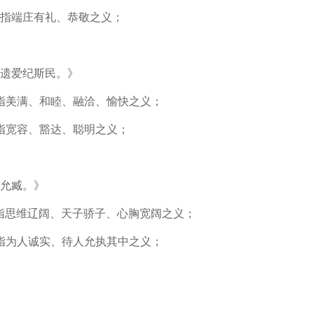
意指端庄有礼、恭敬之义；
遗爱纪斯民。》
意指美满、和睦、融洽、愉快之义；
意指宽容、豁达、聪明之义；
允臧。》
意指思维辽阔、天子骄子、心胸宽阔之义；
意指为人诚实、待人允执其中之义；