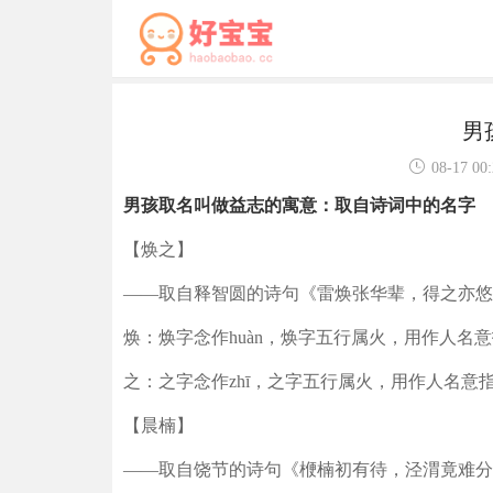
男
08-17 00
男孩取名叫做益志的寓意：取自诗词中的名字
【焕之】
——取自释智圆的诗句《雷焕张华辈，得之亦悠
焕：焕字念作huàn，焕字五行属火，用作人名
之：之字念作zhī，之字五行属火，用作人名意
【晨楠】
——取自饶节的诗句《楩楠初有待，泾渭竟难分