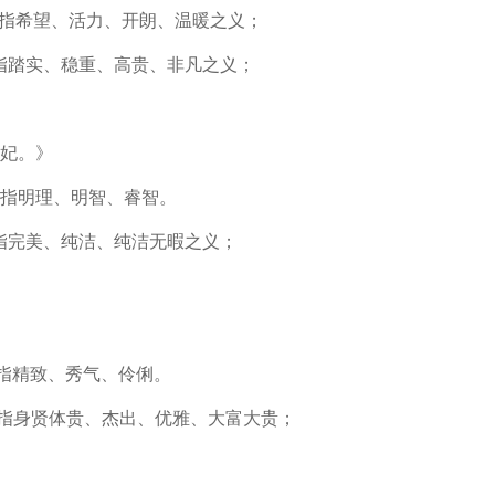
意指希望、活力、开朗、温暖之义；
意指踏实、稳重、高贵、非凡之义；
妃。》
意指明理、明智、睿智。
意指完美、纯洁、纯洁无暇之义；
意指精致、秀气、伶俐。
意指身贤体贵、杰出、优雅、大富大贵；