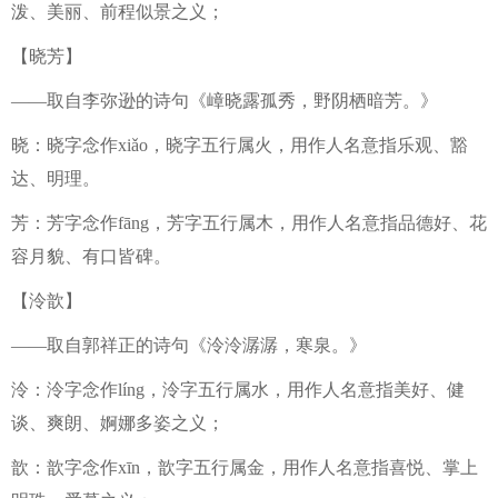
泼、美丽、前程似景之义；
【晓芳】
——取自李弥逊的诗句《嶂晓露孤秀，野阴栖暗芳。》
晓：晓字念作xiǎo，晓字五行属火，用作人名意指乐观、豁
达、明理。
芳：芳字念作fāng，芳字五行属木，用作人名意指品德好、花
容月貌、有口皆碑。
【泠歆】
——取自郭祥正的诗句《泠泠潺潺，寒泉。》
泠：泠字念作líng，泠字五行属水，用作人名意指美好、健
谈、爽朗、婀娜多姿之义；
歆：歆字念作xīn，歆字五行属金，用作人名意指喜悦、掌上