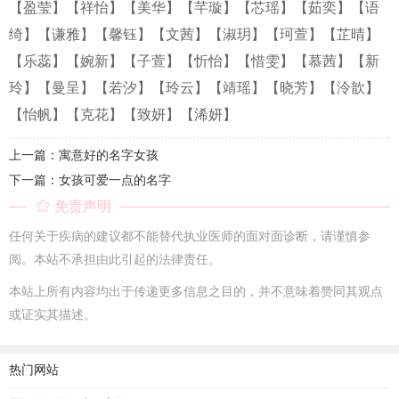
【盈莹】
【祥怡】
【美华】
【芊璇】
【芯瑶】
【茹奕】
【语
绮】
【谦雅】
【馨钰】
【文茜】
【淑玥】
【珂萱】
【芷晴】
【乐蕊】
【婉新】
【子萱】
【忻怡】
【惜雯】
【慕茜】
【新
玲】
【曼呈】
【若汐】
【玲云】
【靖瑶】
【晓芳】
【泠歆】
【怡帆】
【克花】
【致妍】
【浠妍】
上一篇：寓意好的名字女孩
下一篇：女孩可爱一点的名字
免责声明
任何关于疾病的建议都不能替代执业医师的面对面诊断，请谨慎参
阅。本站不承担由此引起的法律责任。
本站上所有内容均出于传递更多信息之目的，并不意味着赞同其观点
或证实其描述。
热门网站