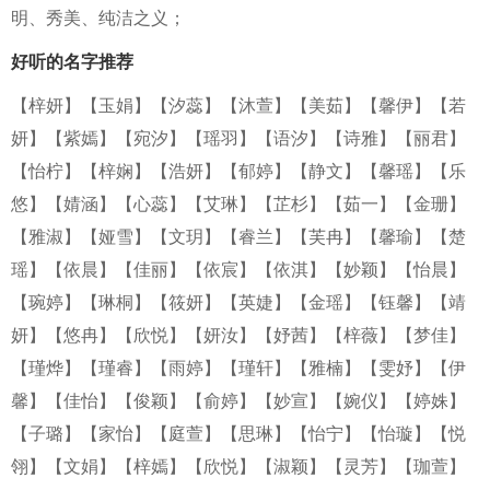
明、秀美、纯洁之义；
好听的名字推荐
【梓妍】
【玉娟】
【汐蕊】
【沐萱】
【美茹】
【馨伊】
【若
妍】
【紫嫣】
【宛汐】
【瑶羽】
【语汐】
【诗雅】
【丽君】
【怡柠】
【梓娴】
【浩妍】
【郁婷】
【静文】
【馨瑶】
【乐
悠】
【婧涵】
【心蕊】
【艾琳】
【芷杉】
【茹一】
【金珊】
【雅淑】
【娅雪】
【文玥】
【睿兰】
【芙冉】
【馨瑜】
【楚
瑶】
【依晨】
【佳丽】
【依宸】
【依淇】
【妙颖】
【怡晨】
【琬婷】
【琳桐】
【筱妍】
【英婕】
【金瑶】
【钰馨】
【靖
妍】
【悠冉】
【欣悦】
【妍汝】
【妤茜】
【梓薇】
【梦佳】
【瑾烨】
【瑾睿】
【雨婷】
【瑾轩】
【雅楠】
【雯妤】
【伊
馨】
【佳怡】
【俊颖】
【俞婷】
【妙宣】
【婉仪】
【婷姝】
【子璐】
【家怡】
【庭萱】
【思琳】
【怡宁】
【怡璇】
【悦
翎】
【文娟】
【梓嫣】
【欣悦】
【淑颖】
【灵芳】
【珈萱】