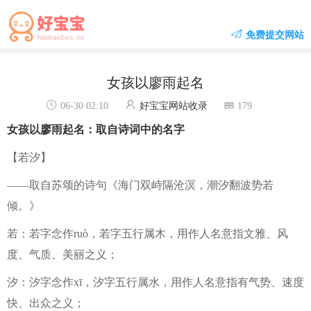
免费提交网站
女孩以廖雨起名
06-30 02:10
好宝宝网站收录
179
女孩以廖雨起名：取自诗词中的名字
【若汐】
——取自苏颂的诗句《海门双峙隔沧溟，潮汐翻波势若
倾。》
若：若字念作ruò，若字五行属木，用作人名意指文雅、风
度、气质、美丽之义；
汐：汐字念作xī，汐字五行属水，用作人名意指有气势、速度
快、出众之义；