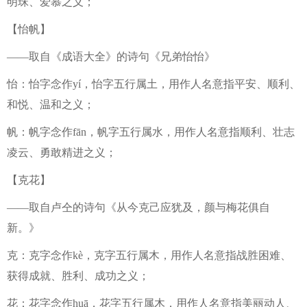
明珠、爱慕之义；
【怡帆】
——取自《成语大全》的诗句《兄弟怡怡》
怡：怡字念作yí，怡字五行属土，用作人名意指平安、顺利、
和悦、温和之义；
帆：帆字念作fān，帆字五行属水，用作人名意指顺利、壮志
凌云、勇敢精进之义；
【克花】
——取自卢仝的诗句《从今克己应犹及，颜与梅花俱自
新。》
克：克字念作kè，克字五行属木，用作人名意指战胜困难、
获得成就、胜利、成功之义；
花：花字念作huā，花字五行属木，用作人名意指美丽动人、