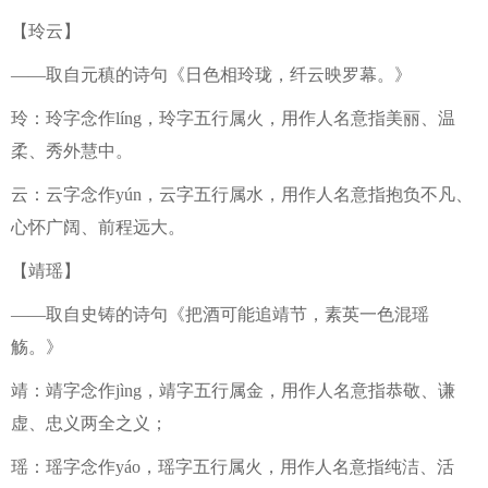
【玲云】
——取自元稹的诗句《日色相玲珑，纤云映罗幕。》
玲：玲字念作líng，玲字五行属火，用作人名意指美丽、温
柔、秀外慧中。
云：云字念作yún，云字五行属水，用作人名意指抱负不凡、
心怀广阔、前程远大。
【靖瑶】
——取自史铸的诗句《把酒可能追靖节，素英一色混瑶
觞。》
靖：靖字念作jìng，靖字五行属金，用作人名意指恭敬、谦
虚、忠义两全之义；
瑶：瑶字念作yáo，瑶字五行属火，用作人名意指纯洁、活