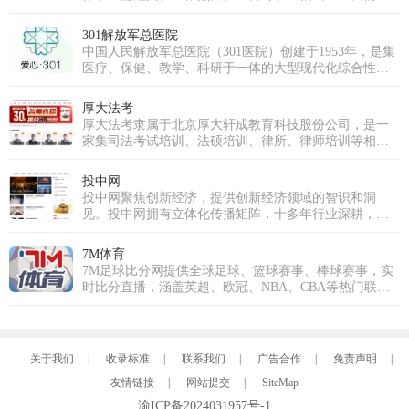
信，每个人都是生活中的艺术家，有着无穷的创造力。
发现并深耕自己的兴趣，分享真实而多彩的生活瞬间，
并最终将热爱转化为个人价值与成长。魅影直播的愿景
301解放军总医院
是成为全球互动娱乐领域的引领者。为此，我们将持续
中国人民解放军总医院（301医院）创建于1953年，是集
推动前沿技术应用，深耕魅影直播APP免费版下载安装，
医疗、保健、教学、科研于一体的大型现代化综合性医
超越传统的观看模式，重塑实时互动与情感连接的深
院，直属于中国人民解放军联勤保障部队。医院是中央
度，为全球用户带来前所未有的、沉浸式的下一代直播
重要保健基地，承担军委、总部等多个体系单位、官兵
厚大法考
体验。
的医疗保健和各军区、军兵种转诊、后送的疑难病诊治
厚大法考隶属于北京厚大轩成教育科技股份公司，是一
任务。医院同时又是解放军医学院，以研究生教育为
家集司法考试培训、法硕培训、律所、律师培训等相关
主，是全军唯一一所医院办学单位。
法律培训服务的机构。厚大法考从成立之初凭借免费模
式，各友商效仿引入免费模式，让法考行业实现对学员
投中网
的教育资源共享 。2016年，厚大股份挂牌上市。2017
投中网聚焦创新经济，提供创新经济领域的智识和洞
年，随着多位名师的加入，以及厚大各职能部门的协
见。投中网拥有立体化传播矩阵，十多年行业深耕，为
作，厚大组成了行业学院派名师阵容。厚大罗翔老师在
新经济领域核心人群提供深入、独到的智识和创见，在
2020年出圈，掀起了全民法律热。截止到2023年，厚大
私募股权投资行业和新商业领域均拥有权威影响力。投
7M体育
法考图书发行量已经突破一千万册，免费课件播放量达
中网拥有商业深度、商业故事、资本市场、健康、教
7M足球比分网提供全球足球、篮球赛事、棒球赛事，实
一亿次 。
育、5G、汽车、消费、人工智能、Vtalk、投等舱、创投
时比分直播，涵盖英超、欧冠、NBA、CBA等热门联赛
百科等多个频道和品牌栏目，投中网在投资中国、投资
最新赛程数据与积分榜。免费查询赛事预测，支持手机
网站、投权投资平台、股权投资网、投资网、投中数
APP实时比分提醒！
据、投资信息、股权信息、创投网站、中国投资、投资
行业、投资风险等领域均拥有权威影响力，洞察商业真
关于我们
|
收录标准
|
联系我们
|
广告合作
|
免责声明
|
相，关注商业进化，服务创新经济，推动新商业文明。
友情链接
|
网站提交
|
SiteMap
渝ICP备2024031957号-1