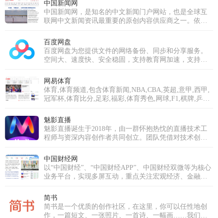
中国新闻网
中国新闻网，是知名的中文新闻门户网站，也是全球互
联网中文新闻资讯最重要的原创内容供应商之一。依托
中新社遍布全球的采编网络,每天24小时面向广大网民和
网络媒体，快速、准确地提供文字、图片、视频等多样
百度网盘
化的资讯服务。在新闻报道方面，中新网动态新闻及时
百度网盘为您提供文件的网络备份、同步和分享服务。
准确，解释性报道角度独特，稿件被国内外网络媒体大
空间大、速度快、安全稳固，支持教育网加速，支持手
量转载。
机端。注册使用百度网盘即可享受免费存储空间。
网易体育
体育,体育频道,包含体育新闻,NBA,CBA,英超,意甲,西甲,
冠军杯,体育比分,足彩,福彩,体育秀色,网球,F1,棋牌,乒羽,
体育论坛,中超,中国足球,综合体育等专业体育门户网站
魅影直播
魅影直播诞生于2018年，由一群怀抱热忱的直播技术工
程师与资深内容创作者共同创立。团队凭借对技术创新
的执着与对内容品质的深刻理解，立志打破传统直播模
式，打造一个真正以用户需求为核心、强调互动与社区
中国财经网
归属感的优质平台。历经多年深耕与发展，魅影直播已
以“中国财经”、“中国财经APP”、中国财经双微等为核心
成功跻身国内优秀的泛娱乐直播平台行列。我们不仅拥
业务平台，实现多屏互动，重点关注宏观经济、金融、
有超过十万级的庞大注册用户群体，更汇聚了逾万名才
证券、上市公司、房产、科技等领域，为用户提供时
华横溢的优质主播，覆盖音乐、舞蹈、聊天、生活分享
效、专业、全面的财经信息及综合类服务。
简书
等多个领域。魅影直播的使命是构建一个真正开放、包
简书是一个优质的创作社区，在这里，你可以任性地创
容且充满创新活力的直播生态系统。我们致力于打破界
作，一篇短文、一张照片、一首诗、一幅画……我们相
限，让每一个独特的个体都能在此安全、自如地表达，