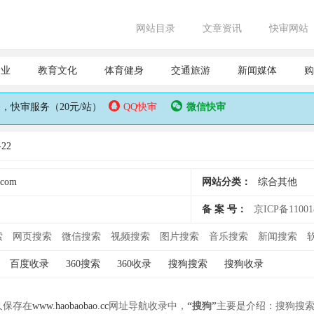
网站目录
文章资讯
快审网站
企业
教育文化
体育健身
交通旅游
新闻媒体
购
快审服务（20元/站）
QQ快审
微信快审
22
.com
网站分类：
综合其他
备 案 号：
京ICP备11001
索
网页搜索
微信搜索
视频搜索
图片搜索
音乐搜索
新闻搜索
百度收录
360搜索
360收录
搜狗搜索
搜狗收录
永久保存在
www.haobaobao.cc
网址导航收录中，
“搜狗”
主要是介绍：搜狗搜