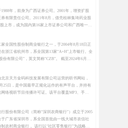
1988年，前身为广西证券公司。2001年，增资扩股
券有限责任公司。2011年8月，借壳桂林集琦药业股
A股上市，成为国内第16家上市证券公司和广西唯一的
构。截至2024年末，公司在全国21个省级区域设立
84家证券营业部，4家子公司，形成了以零售财富、企
家全国性股份制商业银行之一，于2004年8月18日正
服务与投资、资产管理、精品研究等为支撑的业务体
在浙江省杭州市，系全国第13家“A+H”上市银行。全
企业、机构及政府客户提供多元化金融服务。经营范
份有限公司”，英文简称“CZB”。 截至2024年6月
纪、证券投资咨询、证券承销与保荐、证券自营、证
在全国22个省（自治区、直辖市）及香港特别行政
证券投资基金代销等。
0家分支机构，实现了对浙江大本营、长三角、粤港澳
由北京天方金码科技发展有限公司运营的听书网站，
海、海西地区和部分中西部地区的有效覆盖。在英国
年3月25日，是中国最早正规化运作的有声平台，并持有
“2022年全球银行1000强”榜单中，浙商银行按一级资
息网络视听节目传播许可证。该平台覆盖MP3、手机
位。中诚信国际给予浙商银行金融机构评级中最高等级
建成汇集原创小说、中外文学、儿童文学等类别的"有
评级。
，提供玄幻、历史、职场等近60类有声读物下载服
行股份有限公司（简称“深圳农商银行”）成立于2005
10万篇。2010年8月被盛大文学收购后整合至阅文集
部位于广东省深圳市，系全国首批由一线大城市农信社
科技达成内容合作。
制农村商业银行 。该行以“社区零售银行”为战略定