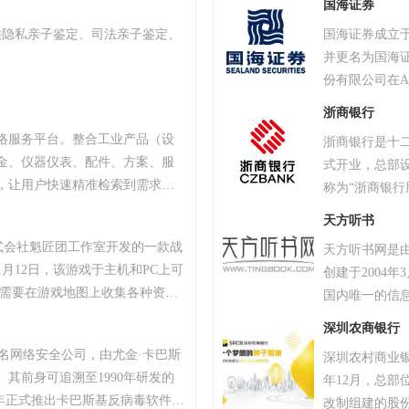
国海证券
供隐私亲子鉴定、司法亲子鉴定、
国海证券成立于
并更名为国海证
份有限公司在
本土上市金融机
浙商银行
30家分公司、
络服务平台。整合工业产品（设
浙商银行是十二
业金融、机构
金、仪器仪表、配件、方案、服
式开业，总部设
系，为个人、
，让用户快速精准检索到需求产
称为“浙商银行股
围包括证券经
、产品品牌、品牌排行、行业专
末，浙商银行
券资产管理、
天方听书
小企业、厂商通过网络营销的方
区，设立了35
株式会社魁匠团工作室开发的一款战
天方听书网是
商机。
大湾区、环渤
1月12日，该游戏于主机和PC上可
创建于2004
《银行家》杂志
家需要在游戏地图上收集各种资
国内唯一的信
本计位列79
抗其他玩家，让自己生存到最后
等终端设备，
AAA主体信用
深圳农商银行
TAR最高奖项总统奖以及其他五项大
声数字图书馆"
斯知名网络安全公司，由尤金·卡巴斯
深圳农村商业银
18年8月9日，《绝地求生》官方宣
务，总篇目接近
。其前身可追溯至1990年研发的
年12月，总
续数月的自查运动，为玩家提供一个
团，并与汉王
，2000年正式推出卡巴斯基反病毒软件。
改制组建的股份
0万个账户被冻结。该游戏于2018