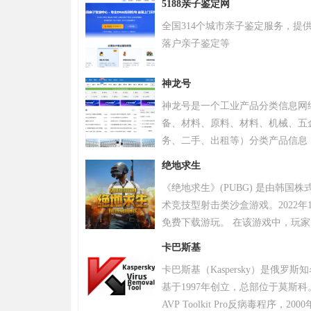
5188亲子鉴定网
全国314个城市亲子鉴定服务，提
落户亲子鉴定等
神龙号
神龙号是一个工业产品分类信息网
备、材料、原料、材料、机械、五
务、二手、出租等）分类产品信息
品信息。同时设有产品排行 榜单
绝地求生
区、产品品类专区等栏目，帮助中
《绝地求生》(PUBG) 是由韩国
式宣传企业产品或服务，获得更多
术竞技型射击类沙盒游戏。2022年
免费下载游玩。 在该游戏中，玩
源，并在不断缩小的安全区域内对
卡巴斯基
。 游戏《绝地求生》除获得G-S
卡巴斯基（Kaspersky）是俄罗
奖，且打破了7项吉尼斯纪录。 20
基于1997年创立，总部位于莫斯科
布，将开启“百日行动”，进行持
AVP Toolkit Pro反病毒程序
更好的游戏体验；11月，有超过20