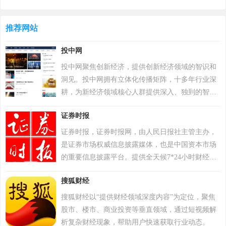
方宣布，将开启“百日行动”，进行持续数月的自查
反病毒程序，2000年正式推出卡巴斯基反病毒软
运动，为玩家提供一个更好的游戏体验；11月，有
件。公司以病毒数据库为核心竞争力，截至2022年
超过200万个账户被冻结。该游戏于2018年12月7日
推荐网站
累计检测样本超20万个，业务覆盖200多个国家和地
登陆PS4平台。2022年12月6日，Krafton 宣布《绝地
区，服务超4亿用户及27万企业客户。其产品线涵盖
投中网
求生》将于12月8日登陆 Epic 游戏商城。自2024年1
个人防护、企业安全及工业控制系统，2017年推出
月1日起，《绝地求生》不再支持所有使用Windows
自主研发的安全操作系统，2022年“安全远程工作空
投中网聚焦创新经济，提供创新经济领域的智识和
7、Windows 8和Windows 8.1操作系统的PC平台。
间”获世界互联网领先科技成果。因地缘政治影响，
洞见。投中网拥有立体化传播矩阵，十多年行业深
2024年2月26日，PCL 赛事官方宣布，《PUBG》
2017年起被美国政府禁用，2024年6月遭全面封禁后
耕，为新经济领域核心人群提供深入、独到的智识
（绝地求生）游戏加入 2024沙特电竞世界杯。 2025
宣布逐步退出美国市场。公司以“网络免疫”为愿
和创见，在私募股权投资行业和新商业领域均拥有
年12月，入选Steam2025年热门游戏榜单年度热门游
证券时报
景，2019年品牌升级后聚焦全球化战略，在中国等
权威影响力。投中网拥有商业深度、商业故事、资
戏榜、年度畅销榜。
重点市场保持合作，曾中标中央政府采购项目并获
本市场、健康、教育、5G、汽车、消费、人工智
证券时报，证券时报网，由人民日报社主管主办，
2023年世界互联网大会科技奖。
能、Vtalk、投等舱、创投百科等多个频道和品牌栏
是证券市场权威信息披露媒体，也是中国资本市场
目，投中网在投资中国、投资网站、投权投资平
的重要信息披露平台。提供全天候7*24小时财经证
台、股权投资网、投资网、投中数据、投资信息、
券类资讯，内容丰富，包括时报快讯、股市新闻、
股权信息、创投网站、中国投资、投资行业、投资
搜狐财经
财经资讯、基金净值、债券、期货、上市公司公告
风险等领域均拥有权威影响力，洞察商业真相，关
等，为用户提供全方位、最新鲜的财经信息。打造
搜狐财经以“提供财经领域深度内容”为定位，聚焦
注商业进化，服务创新经济，推动新商业文明。
了“信披168”综合服务专区，资本市场投教“星火计
股市、楼市、商业投资等垂直领域，通过短视频解
划”，是权威、全面的资本市场服务平台。
析复杂财经现象，帮助用户快速获取行业动态。