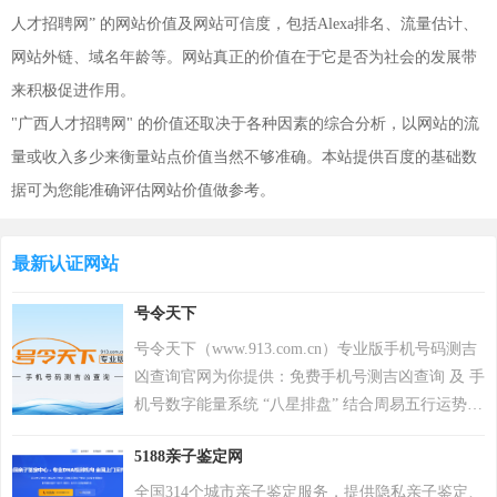
人才招聘网” 的网站价值及网站可信度，包括Alexa排名、流量估计、
网站外链、域名年龄等。网站真正的价值在于它是否为社会的发展带
来积极促进作用。
"广西人才招聘网" 的价值还取决于各种因素的综合分析，以网站的流
量或收入多少来衡量站点价值当然不够准确。本站提供百度的基础数
据可为您能准确评估网站价值做参考。
最新认证网站
号令天下
号令天下（www.913.com.cn）专业版手机号码测吉
凶查询官网为你提供：免费手机号测吉凶查询 及 手
机号数字能量系统 “八星排盘” 结合周易五行运势来
分析手机号码吉凶，测算手机号码吉凶就上号令天
5188亲子鉴定网
下官网手机号码测吉凶查询系统，专业最新版、超
准，靠谱！
全国314个城市亲子鉴定服务，提供隐私亲子鉴定、