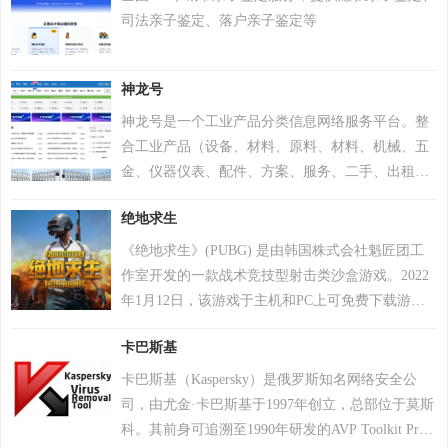
司法亲子鉴定、落户亲子鉴定等
神龙号
神龙号是一个工业产品分类信息网络服务平台。整
合工业产品（设备、材料、原料、材料、机械、五
金、仪器仪表、配件、方案、服务、二手、出租
等）分类产品信息，让用户快速精准检索到需求产
绝地求生
品信息。同时设有产品排行 榜单、产品品牌、品牌
排行、行业专区、产品品类专区等栏目，帮助中小
《绝地求生》(PUBG) 是由韩国株式会社魁匠团工
企业、厂商通过网络营销的方式宣传企业产品或服
作室开发的一款战术竞技型射击类沙盒游戏。2022
务，获得更多商机。
年1月12日，该游戏于主机和PC上可免费下载游
玩。 在该游戏中，玩家需要在游戏地图上收集各种
卡巴斯基
资源，并在不断缩小的安全区域内对抗其他玩家，
让自己生存到最后 。 游戏《绝地求生》除获得G-
卡巴斯基（Kaspersky）是俄罗斯知名网络安全公
STAR最高奖项总统奖以及其他五项大奖，且打破了
司，由尤金·卡巴斯基于1997年创立，总部位于莫斯
7项吉尼斯纪录。 2018年8月9日，《绝地求生》官
科。其前身可追溯至1990年研发的AVP Toolkit Pro