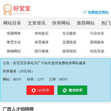
免费提交网站
网站目录
文章资讯
快审网站
推荐网站
热门
电脑网络
休闲娱乐
生活服务
行业企业
教育文化
体育健身
交通旅游
新闻媒体
购物网站
医疗健康
政府组织
综合其他
公告：好宝宝目录站为广大站长提供免费收录网站服务
快审服务（20元/站）
网站：
803
个
待审：
12
个
已审：
803
个
QQ快审
微信快审
广西人才招聘网