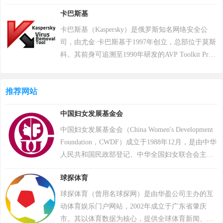
玩。 在该游戏中，玩家需要在游戏地图上收集各种
卡巴斯基
资源，并在不断缩小的安全区域内对抗其他玩家，
让自己生存到最后 。 游戏《绝地求生》除获得G-
卡巴斯基（Kaspersky）是俄罗斯知名网络安全公
STAR最高奖项总统奖以及其他五项大奖，且打破了
司，由尤金·卡巴斯基于1997年创立，总部位于莫斯
7项吉尼斯纪录。 2018年8月9日，《绝地求生》官
科。其前身可追溯至1990年研发的AVP Toolkit Pro
方宣布，将开启“百日行动”，进行持续数月的自查
反病毒程序，2000年正式推出卡巴斯基反病毒软
运动，为玩家提供一个更好的游戏体验；11月，有
件。公司以病毒数据库为核心竞争力，截至2022年
超过200万个账户被冻结。该游戏于2018年12月7日
推荐网站
累计检测样本超20万个，业务覆盖200多个国家和地
登陆PS4平台。2022年12月6日，Krafton 宣布《绝地
区，服务超4亿用户及27万企业客户。其产品线涵盖
中国妇女发展基金会
求生》将于12月8日登陆 Epic 游戏商城。自2024年1
个人防护、企业安全及工业控制系统，2017年推出
月1日起，《绝地求生》不再支持所有使用Windows
自主研发的安全操作系统，2022年“安全远程工作空
中国妇女发展基金会（China Women's Development
7、Windows 8和Windows 8.1操作系统的PC平台。
间”获世界互联网领先科技成果。因地缘政治影响，
Foundation，CWDF）成立于1988年12月，是由中华
2024年2月26日，PCL 赛事官方宣布，《PUBG》
2017年起被美国政府禁用，2024年6月遭全面封禁后
人民共和国民政部登记、中华全国妇女联合会主管
（绝地求生）游戏加入 2024沙特电竞世界杯。 2025
宣布逐步退出美国市场。公司以“网络免疫”为愿
的具有慈善组织属性的基金会，简称：中国妇基
年12月，入选Steam2025年热门游戏榜单年度热门游
球探体育
景，2019年品牌升级后聚焦全球化战略，在中国等
会，位于北京市东城区建国门内大街15号全国妇联
戏榜、年度畅销榜。
重点市场保持合作，曾中标中央政府采购项目并获
大楼主楼9层，业务范围包含开展各项提高妇女素质
球探体育（曾用名球探网）是由华盈公司主办的互
2023年世界互联网大会科技奖。
的培训活动，各项妇女扶贫、服务和帮扶活动，家
动体育娱乐门户网站，2002年成立于广东省肇庆
庭类公益项目，支持并组织实施关于妇女和家庭工
市。其以体育数据为核心，提供全球体育新闻、即