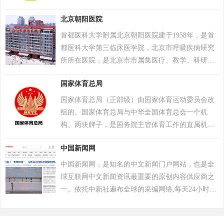
作研究及非营利组织发展的研究等 。
时比分、数据分析、视频直播、竞猜游戏及社区服
北京朝阳医院
务，业务覆盖多国并逐步扩展至体育项目投资及海
外市场。 2005年与中国电信肇庆分局合作开展IDC
首都医科大学附属北京朝阳医院建于1958年，是首
业务；2006年确立体育娱乐门户定位，中文站点进
都医科大学第三临床医学院，北京市呼吸疾病研究
入ALEXA全球排名前1000；2007年获评肇庆市高新
所所在医院，是北京市市属集医疗、教学、科研、
科技企业。2012年推出“球探体育比分”移动客户端
预防为一体的三级甲等医院，北京市医疗保险A类
（Android/iOS），支持多语言赛事跟踪及竞猜功能
国家体育总局
定点医疗机构。医院现为一院两址。医院总占地面
。现以体育数据服务和合法资质为基础，聚焦体育
积10.28万平米，建筑面积21万平米。职工4300余
国家体育总局（正部级）由国家体育运动委员会改
资讯整合与彩票指数分析。
人。床位1900张，拥有59个临床和医技科室，学科
组的。国家体育总局与中华全国体育总会一个机
设置门类齐全，综合救治能力强大。年门急诊量约
构、两块牌子，是国务院主管体育工作的直属机
380万余人次，年收治住院病人8.9万余人次，手术
构。 1998年4月6日，国家体育总局正式挂牌。
约3.4万余例次。
中国新闻网
中国新闻网，是知名的中文新闻门户网站，也是全
球互联网中文新闻资讯最重要的原创内容供应商之
一。依托中新社遍布全球的采编网络,每天24小时面
向广大网民和网络媒体，快速、准确地提供文字、
图片、视频等多样化的资讯服务。在新闻报道方