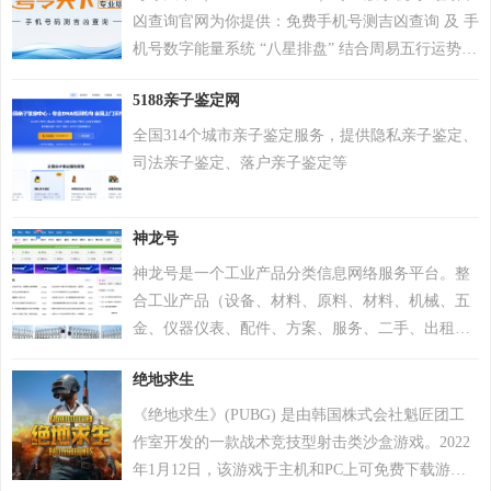
凶查询官网为你提供：免费手机号测吉凶查询 及 手
机号数字能量系统 “八星排盘” 结合周易五行运势来
分析手机号码吉凶，测算手机号码吉凶就上号令天
5188亲子鉴定网
下官网手机号码测吉凶查询系统，专业最新版、超
准，靠谱！
全国314个城市亲子鉴定服务，提供隐私亲子鉴定、
司法亲子鉴定、落户亲子鉴定等
神龙号
神龙号是一个工业产品分类信息网络服务平台。整
合工业产品（设备、材料、原料、材料、机械、五
金、仪器仪表、配件、方案、服务、二手、出租
等）分类产品信息，让用户快速精准检索到需求产
绝地求生
品信息。同时设有产品排行 榜单、产品品牌、品牌
排行、行业专区、产品品类专区等栏目，帮助中小
《绝地求生》(PUBG) 是由韩国株式会社魁匠团工
企业、厂商通过网络营销的方式宣传企业产品或服
作室开发的一款战术竞技型射击类沙盒游戏。2022
务，获得更多商机。
年1月12日，该游戏于主机和PC上可免费下载游