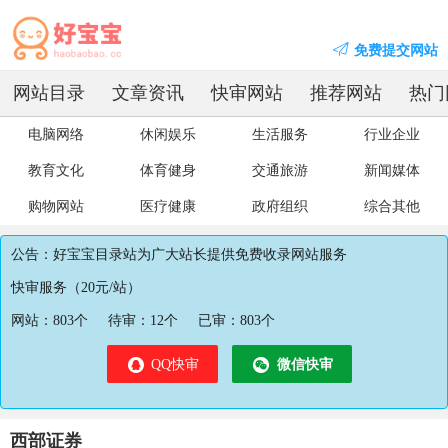
免费提交网站
网站目录
文章资讯
快审网站
推荐网站
热门
电脑网络
休闲娱乐
生活服务
行业企业
教育文化
体育健身
交通旅游
新闻媒体
购物网站
医疗健康
政府组织
综合其他
公告：好宝宝目录站为广大站长提供免费收录网站服务
快审服务（20元/站）
网站：
803
个
待审：
12
个
已审：
803
个
QQ快审
微信快审
西部证券