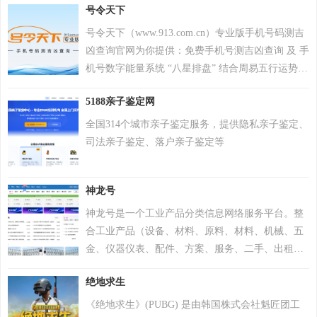
号令天下
号令天下（www.913.com.cn）专业版手机号码测吉
凶查询官网为你提供：免费手机号测吉凶查询 及 手
机号数字能量系统 “八星排盘” 结合周易五行运势来
分析手机号码吉凶，测算手机号码吉凶就上号令天
5188亲子鉴定网
下官网手机号码测吉凶查询系统，专业最新版、超
准，靠谱！
全国314个城市亲子鉴定服务，提供隐私亲子鉴定、
司法亲子鉴定、落户亲子鉴定等
神龙号
神龙号是一个工业产品分类信息网络服务平台。整
合工业产品（设备、材料、原料、材料、机械、五
金、仪器仪表、配件、方案、服务、二手、出租
等）分类产品信息，让用户快速精准检索到需求产
绝地求生
品信息。同时设有产品排行 榜单、产品品牌、品牌
排行、行业专区、产品品类专区等栏目，帮助中小
《绝地求生》(PUBG) 是由韩国株式会社魁匠团工