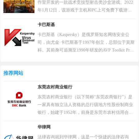
企业、厂商通过网络营销的方式宣传企业产品或服
作室开发的一款战术竞技型射击类沙盒游戏。2022
务，获得更多商机。
年1月12日，该游戏于主机和PC上可免费下载游
玩。 在该游戏中，玩家需要在游戏地图上收集各种
卡巴斯基
资源，并在不断缩小的安全区域内对抗其他玩家，
让自己生存到最后 。 游戏《绝地求生》除获得G-
卡巴斯基（Kaspersky）是俄罗斯知名网络安全公
STAR最高奖项总统奖以及其他五项大奖，且打破了
司，由尤金·卡巴斯基于1997年创立，总部位于莫斯
7项吉尼斯纪录。 2018年8月9日，《绝地求生》官
科。其前身可追溯至1990年研发的AVP Toolkit Pro
方宣布，将开启“百日行动”，进行持续数月的自查
反病毒程序，2000年正式推出卡巴斯基反病毒软
运动，为玩家提供一个更好的游戏体验；11月，有
件。公司以病毒数据库为核心竞争力，截至2022年
超过200万个账户被冻结。该游戏于2018年12月7日
推荐网站
累计检测样本超20万个，业务覆盖200多个国家和地
登陆PS4平台。2022年12月6日，Krafton 宣布《绝地
区，服务超4亿用户及27万企业客户。其产品线涵盖
东莞农村商业银行
求生》将于12月8日登陆 Epic 游戏商城。自2024年1
个人防护、企业安全及工业控制系统，2017年推出
月1日起，《绝地求生》不再支持所有使用Windows
自主研发的安全操作系统，2022年“安全远程工作空
东莞农村商业银行（以下简称“东莞农商银行”）是
7、Windows 8和Windows 8.1操作系统的PC平台。
间”获世界互联网领先科技成果。因地缘政治影响，
一家具有独立法人资格的总行级地方性股份制商业
2024年2月26日，PCL 赛事官方宣布，《PUBG》
2017年起被美国政府禁用，2024年6月遭全面封禁后
银行，始建于1952年，前身是东莞市农村信用合作
（绝地求生）游戏加入 2024沙特电竞世界杯。 2025
宣布逐步退出美国市场。公司以“网络免疫”为愿
联社，2005年完成统一法人体制改革，2009年完成
年12月，入选Steam2025年热门游戏榜单年度热门游
华律网
景，2019年品牌升级后聚焦全球化战略，在中国等
股份制改制，2021年9月29日成功在香港联交所挂牌
戏榜、年度畅销榜。
重点市场保持合作，曾中标中央政府采购项目并获
上市（股票代码：9889.HK）。据国际权威期刊
法律咨询就到华律网，这是一个快捷的法律咨询