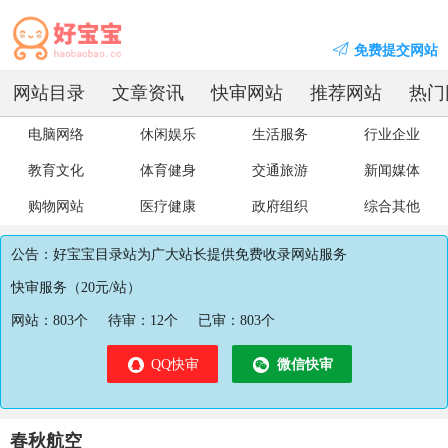
免费提交网站
网站目录
文章资讯
快审网站
推荐网站
热门
电脑网络
休闲娱乐
生活服务
行业企业
教育文化
体育健身
交通旅游
新闻媒体
购物网站
医疗健康
政府组织
综合其他
公告：好宝宝目录站为广大站长提供免费收录网站服务
快审服务（20元/站）
网站：
803
个
待审：
12
个
已审：
803
个
QQ快审
微信快审
春秋航空