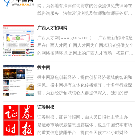
2023年世界互联网大会科技奖。
《银行家》2023年统计，按截至2022年12月31日的
网，为各地有法律咨询需求的公众提供免费律师在
一级资本计算，东莞农商银行位居全球银行业第214
线咨询服务，法律常识浏览及律师和律师事务所查
位，位居全球银行业300强； 在中国银行业协会发
询，律师在线为您解决法律问题。
布的“2023年中国银行业100强榜单”中，按截至2022
广西人才招聘网
年12月31日的核心一级资本净额等指标统计，东莞
广西人才网(www.gxrcw.com）、广西最新招聘信息
农商银行位居第38位。
尽在广西人才网,广西人才网为广西求职者提供安全
的网络招聘环境,是网上的广西人才市场，搭建广西
人才与企业沟通的桥梁，是广西本地人才招聘、求
投中网
职的首选的实效的专业人才招聘网站。
投中网聚焦创新经济，提供创新经济领域的智识和
洞见。投中网拥有立体化传播矩阵，十多年行业深
耕，为新经济领域核心人群提供深入、独到的智识
和创见，在私募股权投资行业和新商业领域均拥有
证券时报
权威影响力。投中网拥有商业深度、商业故事、资
本市场、健康、教育、5G、汽车、消费、人工智
证券时报，证券时报网，由人民日报社主管主办，
能、Vtalk、投等舱、创投百科等多个频道和品牌栏
是证券市场权威信息披露媒体，也是中国资本市场
目，投中网在投资中国、投资网站、投权投资平
的重要信息披露平台。提供全天候7*24小时财经证