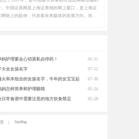
创立于1997年，是中国最早从事财经信息网络传播的
一。中国证券网是上海证券报的网上窗口，是上海证
在网络上的延伸，代表着未来媒体的发展方向。依托
证券报强大的报道力量，中国证券网已成为最受股
的综合类财经网站之一。
孕妈护理要走心切莫私自停药！
05-31
字大全女孩名字
07-12
属火和木组合的女孩名字，牛年的女宝宝起
07-30
妈妈怎样营养和护理眼睛
05-24
炎日常食谱中需要注意的地方饮食禁忌
05-28
交
|
SiteMap