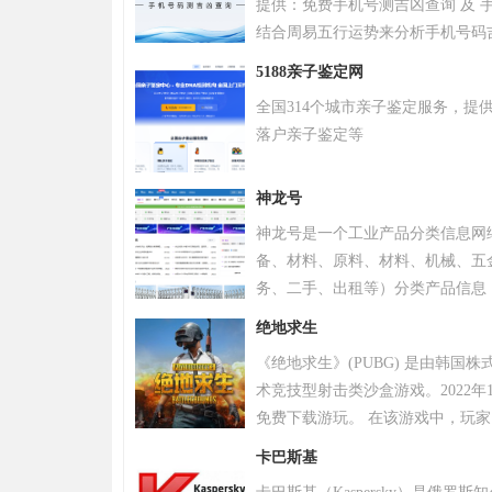
提供：免费手机号测吉凶查询 及 手
结合周易五行运势来分析手机号码
令天下官网手机号码测吉凶查询系
5188亲子鉴定网
全国314个城市亲子鉴定服务，提
落户亲子鉴定等
神龙号
神龙号是一个工业产品分类信息网
备、材料、原料、材料、机械、五
务、二手、出租等）分类产品信息
品信息。同时设有产品排行 榜单
绝地求生
区、产品品类专区等栏目，帮助中
《绝地求生》(PUBG) 是由韩国
式宣传企业产品或服务，获得更多
术竞技型射击类沙盒游戏。2022年
免费下载游玩。 在该游戏中，玩
源，并在不断缩小的安全区域内对
卡巴斯基
。 游戏《绝地求生》除获得G-S