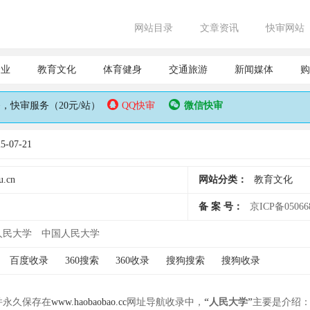
网站目录
文章资讯
快审网站
企业
教育文化
体育健身
交通旅游
新闻媒体
购
快审服务（20元/站）
QQ快审
微信快审
-07-21
u.cn
网站分类：
教育文化
备 案 号：
京ICP备05066
人民大学
中国人民大学
百度收录
360搜索
360收录
搜狗搜索
搜狗收录
 并永久保存在
www.haobaobao.cc
网址导航收录中，
“人民大学”
主要是介绍