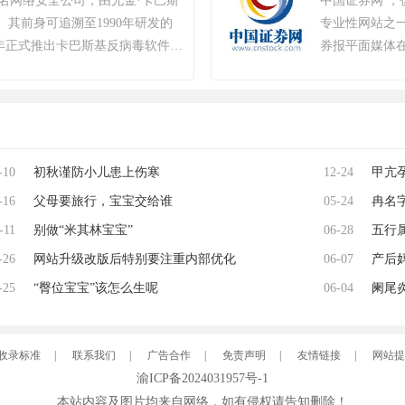
斯知名网络安全公司，由尤金·卡巴斯
中国证券网 ，
18年8月9日，《绝地求生》官方宣
。其前身可追溯至1990年研发的
专业性网站之
续数月的自查运动，为玩家提供一个
，2000年正式推出卡巴斯基反病毒软件。
券报平面媒体
0万个账户被冻结。该游戏于2018
至2022年累计检测样本超20万
新华社和上海
月6日，Krafton 宣布《绝地求
服务超4亿用户及27万企业客
（网）民喜爱
商城。自2024年1月1日起，《绝地
全及工业控制系统，2017年推
ndows 8和Windows 8.1操作
2年“安全远程工作空间”获世界互联
PCL 赛事官方宣布，《PUBG》
2017年起被美国政府禁用，
竞世界杯。 2025年12月，入选
-10
初秋谨防小儿患上伤寒
12-24
甲亢
退出美国市场。公司以“网络免疫”
热门游戏榜、年度畅销榜。
-16
父母要旅行，宝宝交给谁
05-24
冉名
全球化战略，在中国等重点市场保
获2023年世界互联网大会科技
-11
别做“米其林宝宝”
06-28
五行
-26
网站升级改版后特别要注重内部优化
06-07
名
产后
-25
“臀位宝宝”该怎么生呢
06-04
阑尾
收录标准
|
联系我们
|
广告合作
|
免责声明
|
友情链接
|
网站提
渝ICP备2024031957号-1
本站内容及图片均来自网络，如有侵权请告知删除！