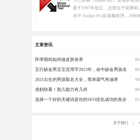
卡巴斯基（Kaspersky）是俄罗
奖，且打破了7项吉尼斯纪录。 20
基于1997年创立，总部位于莫斯科
布，将开启“百日行动”，进行持
AVP Toolkit Pro反病毒程序
更好的游戏体验；11月，有超过20
公司以病毒数据库为核心竞争力，截
年12月7日登陆PS4平台。2022年12
个，业务覆盖200多个国家和地区，
生》将于12月8日登陆 Epic 游戏
户。其产品线涵盖个人防护、企业安
求生》不再支持所有使用Windows 7、Wi
文章资讯
出自主研发的安全操作系统，202
系统的PC平台。2024年2月26日，
网领先科技成果。因地缘政治影响，
（绝地求生）游戏加入 2024沙特电
怀孕期间如何做皮肤保养
06
2024年6月遭全面封禁后宣布逐步
Steam2025年热门游戏榜单年度
五行缺金男宝宝宜用字2023年，命中缺金男孩名
08
为愿景，2019年品牌升级后聚焦
持合作，曾中标中央政府采购项目并
字大全
2021出生的男孩取名大全，简单霸气有涵养
08
奖。
准妈快看！胎儿能力有几何
08
选择一个好的关键词是你的SEO优化成功的首步
05
关于我们
|