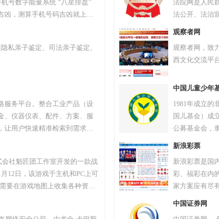
机号数字能量系统 “八星排盘”
法院网是人民
吉凶，测算手机号码吉凶就上号
法公开、法治
统，专业最新版、超准，靠谱！
法院的政务网
观察者网
供隐私亲子鉴定、司法亲子鉴定、
观察者网，致
西文化交流平
中国儿童少年
络服务平台。整合工业产品（设
1981年成立
金、仪器仪表、配件、方案、服
国儿基会）成立
，让用户快速精准检索到需求产
公募基金会，隶
、产品品牌、品牌排行、行业专
被评为5A级基
新浪彩票
小企业、厂商通过网络营销的方
“儿童快乐家园
株式会社魁匠团工作室开发的一款战
新浪彩票是国
商机。
学校、开办班
1月12日，该游戏于主机和PC上可
彩、福彩在内
育工程、弱视
家需要在游戏地图上收集各种资
家方案应有尽
抗其他玩家，让自己生存到最后
势、专家分析
中国证券网
TAR最高奖项总统奖以及其他五项大