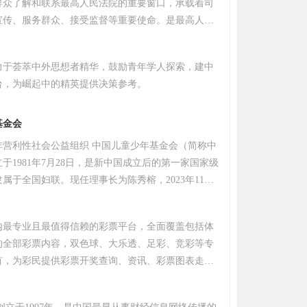
群众了解和联系最高人民法院的重要窗口，承载着司
宣传、服务群众、接受监督等重要使命。是最高人民
站，是最高人民法院在互联网上唯一的正式身份。
力于荟萃中外思想者精华，鼓励青年学人探索，建中
台，为崛起中的精英提供决策参考。
基金会
的非营利性社会公益组织 中国儿童少年基金会（简称中
于1981年7月28日，是新中国成立后的第一家国家级
属于全国妇联。现任理事长为陈秀榕，2023年11月
金会 。 该基金会培育了“春蕾计划”、“安康计划”、
”、“HELLO小孩”等公益品牌。“春蕾计划”通过捐建
内最专业且最值得信赖的彩票平台，全面覆盖包括体
级等形式救助失学女童，“安康计划”则包含儿童安全教
的全部彩票内容，双色球、大乐透、足彩、竞彩等专
儿童救助等项目。
有，为彩民提供彩票开奖查询、资讯、彩票图表走
等一体化服务！