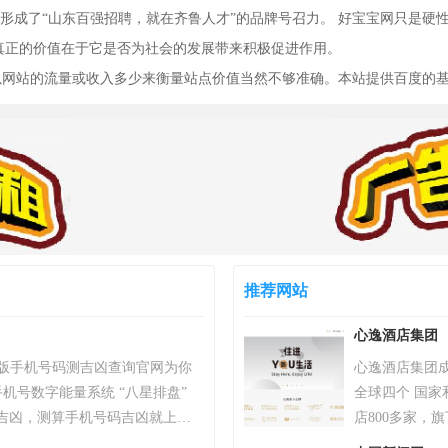
成了“山东百强招聘，就在齐鲁人才”的品牌号召力。 好宝宝网只是硬性分
站真正的价值在于它是否为社会的发展带来积极促进作用。
，以网站的流量或收入多少来衡量站点价值当然不够准确。本站提供百度的
推荐网站
心逸酒店集团
）专业版手机号码测吉凶查询官网为你
心逸酒店集团成
机号数字能量系统 “八星排盘”
全球四个 国
吉凶，测算手机号码吉凶就上号
店800多家，
统，专业最新版、超准，靠谱！
打造广受年轻消