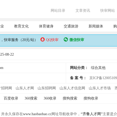
网站目录
文章资讯
快审网站
企业
教育文化
体育健身
交通旅游
新闻媒体
购
快审服务（20元/站）
QQ快审
微信快审
-08-22
om
网站分类：
综合其他
备 案 号：
京ICP备1200510
才招聘网
山东人才网
山东招聘网
山东人才信息网
山东人才市场
百度收录
360搜索
360收录
搜狗搜索
搜狗收录
， 并永久保存在
www.haobaobao.cc
网址导航收录中，
“齐鲁人才网”
主要是