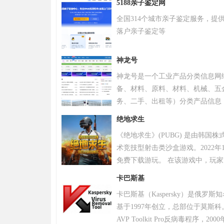
5188亲子鉴定网
全国314个城市亲子鉴定服务，提
落户亲子鉴定等
神龙号
神龙号是一个工业产品分类信息网
备、材料、原料、材料、机械、五
务、二手、出租等）分类产品信息
品信息。同时设有产品排行 榜单
绝地求生
区、产品品类专区等栏目，帮助中
《绝地求生》(PUBG) 是由韩国
式宣传企业产品或服务，获得更多
术竞技型射击类沙盒游戏。2022年
免费下载游玩。 在该游戏中，玩
源，并在不断缩小的安全区域内对
卡巴斯基
。 游戏《绝地求生》除获得G-S
卡巴斯基（Kaspersky）是俄罗
奖，且打破了7项吉尼斯纪录。 20
基于1997年创立，总部位于莫斯科
布，将开启“百日行动”，进行持
AVP Toolkit Pro反病毒程序
更好的游戏体验；11月，有超过20