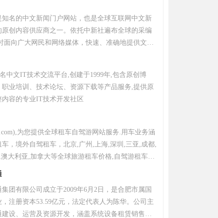
具创新精神和移动互联网基因的酒店集团。
是知名的中文新闻门户网站，也是全球互联网中文新
的原创内容供应商之一。依托中新社遍布全球的采编
小时面向广大网民和网络媒体，快速、准确地提供文
频等多样化的资讯服务。在新闻报道方面，中新网动
确，解释性报道角度独特，稿件被国内外网络媒体大
名中文IT技术交流平台,创建于1999年,包含原创博
、职业培训、技术论坛、资源下载等产品服务,提供原
内容的专业IT技术开发社区
che.com),为您提供全球租车自驾游网站服务.用车业务涵
车，境外自驾租车，北京,广州,上海,深圳,三亚,成都,
国,澳大利亚,加拿大等全球旅游租车价格,自驾游租车攻
站,国内/境外租车注意事项等服务,境外租车哪个公司
通
自驾游,首选租租车
集团有限公司成立于2009年6月2日，是合肥市属国
，注册资本53.59亿元，法定代表人为陈华。公司主
通建设、运营及资源开发，涵盖系统设备租赁销售、