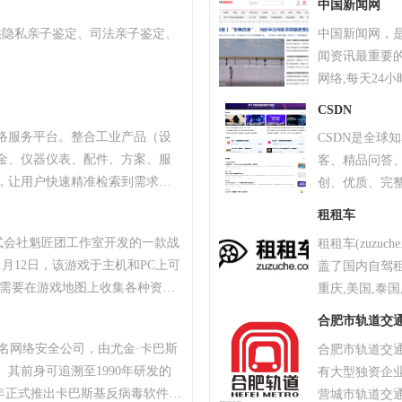
中国新闻网
万，是业内极
供隐私亲子鉴定、司法亲子鉴定、
中国新闻网，
闻资讯最重要
网络,每天24
字、图片、视
CSDN
态新闻及时准
络服务平台。整合工业产品（设
CSDN是全球知
量转载。
金、仪器仪表、配件、方案、服
客、精品问答
，让用户快速精准检索到需求产
创、优质、完整
、产品品牌、品牌排行、行业专
租租车
小企业、厂商通过网络营销的方
株式会社魁匠团工作室开发的一款战
租租车(zuzu
商机。
1月12日，该游戏于主机和PC上可
盖了国内自驾租
家需要在游戏地图上收集各种资
重庆,美国,泰
抗其他玩家，让自己生存到最后
略,租车自驾网
合肥市轨道交
TAR最高奖项总统奖以及其他五项大
便宜?境外租车
斯知名网络安全公司，由尤金·卡巴斯
合肥市轨道交通
18年8月9日，《绝地求生》官方宣
。其前身可追溯至1990年研发的
有大型独资企业
续数月的自查运动，为玩家提供一个
，2000年正式推出卡巴斯基反病毒软件。
营城市轨道交
0万个账户被冻结。该游戏于2018