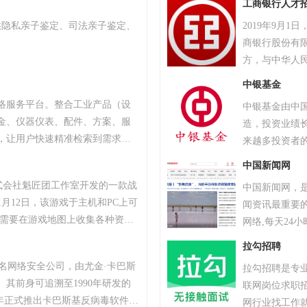
工商银行人才
司、黑龙江省
供隐私亲子鉴定、司法亲子鉴定、
2019年9月1
任公司。截至2
商银行股份有限
389家，分支
方，与中华人
行在香港联合交
型伙伴行动”倡
国第三家登陆
中银基金
股份有限公司排名
一家上市的商
络服务平台。整合工业产品（设
中银基金由中
行榜，中国工
金、仪器仪表、配件、方案、服
造，投资业绩
界500强排名第
，让用户快速精准检索到需求产
来越多投资者
中国工商银行股份
、产品品牌、品牌排行、行业专
球可持续基础
中国新闻网
小企业、厂商通过网络营销的方
去”与“一带一
株式会社魁匠团工作室开发的一款战
中国新闻网，
商机。
银行”。 20
1月12日，该游戏于主机和PC上可
闻资讯最重要
公司排名第26
家需要在游戏地图上收集各种资
网络,每天24
抗其他玩家，让自己生存到最后
字、图片、视
拉勾招聘
TAR最高奖项总统奖以及其他五项大
态新闻及时准
斯知名网络安全公司，由尤金·卡巴斯
拉勾招聘是专
18年8月9日，《绝地求生》官方宣
量转载。
。其前身可追溯至1990年研发的
联网岗位求职
续数月的自查运动，为玩家提供一个
，2000年正式推出卡巴斯基反病毒软件。
网行业找工作
0万个账户被冻结。该游戏于2018