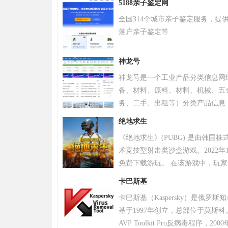
5188亲子鉴定网
全国314个城市亲子鉴定服务，提
落户亲子鉴定等
神龙号
神龙号是一个工业产品分类信息网
备、材料、原料、材料、机械、五
务、二手、出租等）分类产品信息
品信息。同时设有产品排行 榜单
绝地求生
区、产品品类专区等栏目，帮助中
《绝地求生》(PUBG) 是由韩国
式宣传企业产品或服务，获得更多
术竞技型射击类沙盒游戏。2022年
免费下载游玩。 在该游戏中，玩
源，并在不断缩小的安全区域内对
卡巴斯基
。 游戏《绝地求生》除获得G-S
卡巴斯基（Kaspersky）是俄罗
奖，且打破了7项吉尼斯纪录。 20
基于1997年创立，总部位于莫斯科
布，将开启“百日行动”，进行持
AVP Toolkit Pro反病毒程序
更好的游戏体验；11月，有超过20