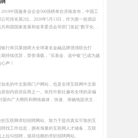
招聘
第一家消费金融公司——哈尔滨哈银消费金融有限责
日，2019中国服务业企业500强榜单在济南发布，中国工
022年12月31日，哈尔滨银行（集团）拥有营业机构
公司排名第2位。2020年5月13日，作为第一批倡议
机构遍布全国七大行政区。2014年3月31日，哈尔滨银
民共和国国家发展和改革委员会等部门发起“数字化转
易所主板成功上市（股票代号：06138.HK），是中
议；7月，2020年《财富》中国500强，中国工商银行
香港资本市场的城市商业银行，也是中国东北地区第
第5位 。2021年7月，2021年《财富》中国500强排
业银行。
国银行和贝莱德两大全球著名金融品牌强强联合打
商银行股份有限公司排名第7位； 同年，在《财富》世
长期持续优异，荣誉满载，“买基金、选中银”已成为越
20位。 2024年9月11日，“中国企业500强”榜单公布，
的心声！
有限公司列第5位。2025年7月，2025年度“AAA全
设施奖项”评选结果公布，中国工商银行凭借在“走出
路”金融服务领域的优异表现，获评“中国最佳项目融资
是知名的中文新闻门户网站，也是全球互联网中文新
25年《财富》世界500强排行榜，中国工商银行股份有限
的原创内容供应商之一。依托中新社遍布全球的采编
位。
小时面向广大网民和网络媒体，快速、准确地提供文
频等多样化的资讯服务。在新闻报道方面，中新网动
确，解释性报道角度独特，稿件被国内外网络媒体大
业的互联网求职招聘网站。致力于提供真实可靠的互
招聘找工作信息，拥有海量的互联网人才储备，互联
就上拉勾招聘，值得信赖的求职招聘网站。