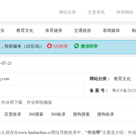
网站目录
文章资讯
快审网站
企业
教育文化
体育健身
交通旅游
新闻媒体
购
快审服务（20元/站）
QQ快审
微信快审
07-21
g.com
网站分类：
教育文化
备 案 号：
粤ICP备2023
作业帮下载
作业帮电脑版
百度收录
360搜索
360收录
搜狗搜索
搜狗收录
并永久保存在
www.haobaobao.cc
网址导航收录中，
“作业帮”
主要是介绍：作业