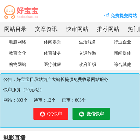
免费提交网站
网站目录
文章资讯
快审网站
推荐网站
热门
电脑网络
休闲娱乐
生活服务
行业企业
教育文化
体育健身
交通旅游
新闻媒体
购物网站
医疗健康
政府组织
综合其他
公告：好宝宝目录站为广大站长提供免费收录网站服务
快审服务（20元/站）
网站：
803
个
待审：
12
个
已审：
803
个
QQ快审
微信快审
魅影直播