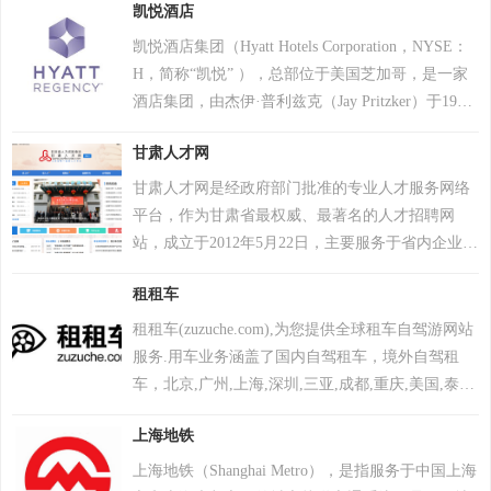
凯悦酒店
求生》将于12月8日登陆 Epic 游戏商城。自2024年1
个人防护、企业安全及工业控制系统，2017年推出
月1日起，《绝地求生》不再支持所有使用Windows
自主研发的安全操作系统，2022年“安全远程工作空
凯悦酒店集团（Hyatt Hotels Corporation，NYSE：
7、Windows 8和Windows 8.1操作系统的PC平台。
间”获世界互联网领先科技成果。因地缘政治影响，
H，简称“凯悦” ），总部位于美国芝加哥，是一家
2024年2月26日，PCL 赛事官方宣布，《PUBG》
2017年起被美国政府禁用，2024年6月遭全面封禁后
酒店集团，由杰伊·普利兹克（Jay Pritzker）于1957
（绝地求生）游戏加入 2024沙特电竞世界杯。 2025
宣布逐步退出美国市场。公司以“网络免疫”为愿
年创立。凯悦主营业务为酒店业、授权、分时经
年12月，入选Steam2025年热门游戏榜单年度热门游
甘肃人才网
景，2019年品牌升级后聚焦全球化战略，在中国等
营、自主高尔夫和赌博业等，旗下有29个酒店及度
戏榜、年度畅销榜。
重点市场保持合作，曾中标中央政府采购项目并获
假村品牌，包括柏悦酒店、君悦酒店、安达仕酒店
甘肃人才网是经政府部门批准的专业人才服务网络
2023年世界互联网大会科技奖。
等。 集团董事会主席为托马斯·J·普利兹克。凯悦酒
平台，作为甘肃省最权威、最著名的人才招聘网
店于2023年在中国饭店集团60强名单中位列29名；
站，成立于2012年5月22日，主要服务于省内企业招
2024年，荣登全球品牌价值500强第380位 ；2025年
聘与个人求职需求。该平台采用本地化品牌运营模
4月，获评“2025年全球最佳机场酒店”。
租租车
式，提供半开放平台、全国简历数据库共享及管家
式呼叫中心服务。 平台在2012年8月新增文档下载
租租车(zuzuche.com),为您提供全球租车自驾游网站
功能提升招聘效率，同年9月升级存储设备保障数据
服务.用车业务涵盖了国内自驾租车，境外自驾租
安全，2013年2月完成服务器迁移优化北方用户访问
车，北京,广州,上海,深圳,三亚,成都,重庆,美国,泰国,
速度。其运营贯穿客户终身服务制理念，并建立覆
澳大利亚,加拿大等全球旅游租车价格,自驾游租车攻
盖全国31个省市自治区的信息服务网络，品牌和服
上海地铁
略,租车自驾网站,国内/境外租车注意事项等服务,境
务已获得广大求职者与企业人力资源部门的高度认
外租车哪个公司便宜?境外租车自驾游,首选租租车
上海地铁（Shanghai Metro），是指服务于中国上海
可。