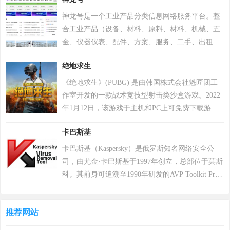
神龙号是一个工业产品分类信息网络服务平台。整
合工业产品（设备、材料、原料、材料、机械、五
金、仪器仪表、配件、方案、服务、二手、出租
等）分类产品信息，让用户快速精准检索到需求产
绝地求生
品信息。同时设有产品排行 榜单、产品品牌、品牌
排行、行业专区、产品品类专区等栏目，帮助中小
《绝地求生》(PUBG) 是由韩国株式会社魁匠团工
企业、厂商通过网络营销的方式宣传企业产品或服
作室开发的一款战术竞技型射击类沙盒游戏。2022
务，获得更多商机。
年1月12日，该游戏于主机和PC上可免费下载游
玩。 在该游戏中，玩家需要在游戏地图上收集各种
卡巴斯基
资源，并在不断缩小的安全区域内对抗其他玩家，
让自己生存到最后 。 游戏《绝地求生》除获得G-
卡巴斯基（Kaspersky）是俄罗斯知名网络安全公
STAR最高奖项总统奖以及其他五项大奖，且打破了
司，由尤金·卡巴斯基于1997年创立，总部位于莫斯
7项吉尼斯纪录。 2018年8月9日，《绝地求生》官
科。其前身可追溯至1990年研发的AVP Toolkit Pro
方宣布，将开启“百日行动”，进行持续数月的自查
反病毒程序，2000年正式推出卡巴斯基反病毒软
运动，为玩家提供一个更好的游戏体验；11月，有
件。公司以病毒数据库为核心竞争力，截至2022年
超过200万个账户被冻结。该游戏于2018年12月7日
推荐网站
累计检测样本超20万个，业务覆盖200多个国家和地
登陆PS4平台。2022年12月6日，Krafton 宣布《绝地
区，服务超4亿用户及27万企业客户。其产品线涵盖