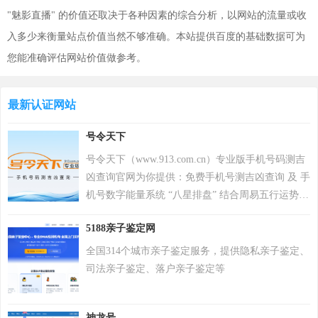
"魅影直播" 的价值还取决于各种因素的综合分析，以网站的流量或收
入多少来衡量站点价值当然不够准确。本站提供百度的基础数据可为
您能准确评估网站价值做参考。
最新认证网站
号令天下
号令天下（www.913.com.cn）专业版手机号码测吉
凶查询官网为你提供：免费手机号测吉凶查询 及 手
机号数字能量系统 “八星排盘” 结合周易五行运势来
分析手机号码吉凶，测算手机号码吉凶就上号令天
5188亲子鉴定网
下官网手机号码测吉凶查询系统，专业最新版、超
准，靠谱！
全国314个城市亲子鉴定服务，提供隐私亲子鉴定、
司法亲子鉴定、落户亲子鉴定等
神龙号