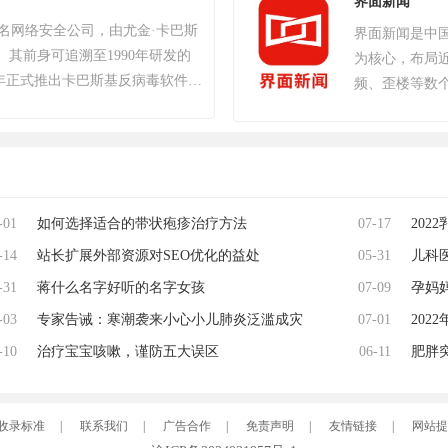
界面新闻
TAR最高奖项总统奖以及其他五项大
斯知名网络安全公司，由尤金·卡巴斯
界面新闻是中
18年8月9日，《绝地求生》官方宣
。其前身可追溯至1990年研发的
为核心，布局
续数月的自查运动，为玩家提供一个
，2000年正式推出卡巴斯基反病毒软件。
频、歪楼等数
0万个账户被冻结。该游戏于2018
至2022年累计检测样本超20万
月6日，Krafton 宣布《绝地求
服务超4亿用户及27万企业客
商城。自2024年1月1日起，《绝地
全及工业控制系统，2017年推
ndows 8和Windows 8.1操作
2年“安全远程工作空间”获世界互联
PCL 赛事官方宣布，《PUBG》
2017年起被美国政府禁用，
竞世界杯。 2025年12月，入选
-01
如何选择适合的带状疱疹治疗方法
07-17
202
退出美国市场。公司以“网络免疫”
热门游戏榜、年度畅销榜。
全球化战略，在中国等重点市场保
-14
站长扩展外部资源对SEO优化的益处
05-31
儿科
获2023年世界互联网大会科技
-31
蒋什么名字好听的名字女孩
07-09
孕妈
-03
专家告诫：寒潮袭来小心小儿肺炎泛滥成灾
07-01
20
-10
治疗宝宝咳嗽，谨防五大误区
06-11
起名
肥胖
收录标准
|
联系我们
|
广告合作
|
免责声明
|
友情链接
|
网站提