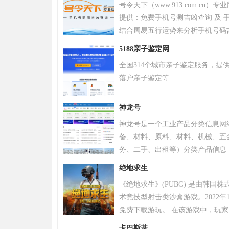
号令天下（www.913.com.cn
提供：免费手机号测吉凶查询 及 手
结合周易五行运势来分析手机号码
令天下官网手机号码测吉凶查询系
5188亲子鉴定网
全国314个城市亲子鉴定服务，提
落户亲子鉴定等
神龙号
神龙号是一个工业产品分类信息网
备、材料、原料、材料、机械、五
务、二手、出租等）分类产品信息
品信息。同时设有产品排行 榜单
绝地求生
区、产品品类专区等栏目，帮助中
《绝地求生》(PUBG) 是由韩国
式宣传企业产品或服务，获得更多
术竞技型射击类沙盒游戏。2022年
免费下载游玩。 在该游戏中，玩
源，并在不断缩小的安全区域内对
卡巴斯基