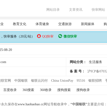
网站目录
文章资讯
快审网站
企业
教育文化
体育健身
交通旅游
新闻媒体
购
快审服务（20元/站）
QQ快审
微信快审
-08-20
y.com
网站分类：
生活服务
备 案 号：
沪ICP备0703
银联官网
中国银联
银联云闪付
China UnionPay
95516
银联招聘
百度收录
360搜索
360收录
搜狗搜索
搜狗收录
 并永久保存在
www.haobaobao.cc
网址导航收录中，
“中国银联”
主要是介绍：中国