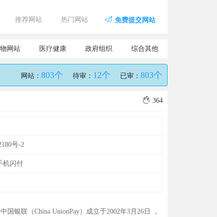
推荐网站
热门网站
免费提交网站
物网站
医疗健康
政府组织
综合其他
803个
12个
803个
网站：
待审：
已审：
364
2180号-2
手机闪付
银联（China UnionPay）成立于2002年3月26日 ，