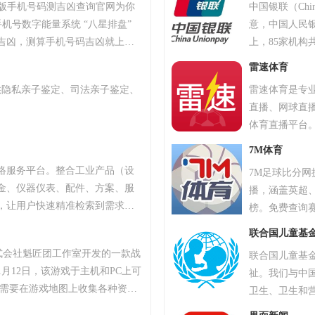
）专业版手机号码测吉凶查询官网为你
中国银联（Chin
机号数字能量系统 “八星排盘”
意，中国人民
吉凶，测算手机号码吉凶就上号
上，85家机
统，专业最新版、超准，靠谱！
海。作为中国
雷速体育
核心和枢纽地
供隐私亲子鉴定、司法亲子鉴定、
雷速体育是专
行通过银联跨
直播、网球直
银行卡得以跨
体育直播平台
易清算系统、
业银行等产业
7M体育
牌；推动银行
络服务平台。整合工业产品（设
7M足球比分
行卡风险。
金、仪器仪表、配件、方案、服
播，涵盖英超、
，让用户快速精准检索到需求产
榜。免费查询赛
、产品品牌、品牌排行、行业专
联合国儿童基
小企业、厂商通过网络营销的方
株式会社魁匠团工作室开发的一款战
联合国儿童基金
商机。
1月12日，该游戏于主机和PC上可
祉。我们与中国
家需要在游戏地图上收集各种资
卫生、卫生和
抗其他玩家，让自己生存到最后
国儿童基金会