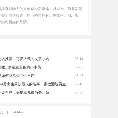
国具有影响力的原创财经新媒体，以财经、商业新闻
近40个内容频道，旗下同时拥有正午故事、箭厂视
个知名新媒体品牌。
2乳名推荐，可爱大气的女孩小名
08-14
医生:1岁宝宝常备的小中药
07-03
妈如何防治先兆性早产
07-05
22年4月出生男孩最火的名字，豪放洒脱男生
08-10
突袭全球，保护幼儿成当务之急
06-27
交
|
SiteMap