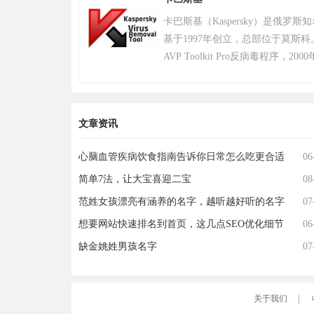
。 游戏《绝地求生》除获得G-S
卡巴斯基（Kaspersky）是俄罗
奖，且打破了7项吉尼斯纪录。 20
基于1997年创立，总部位于莫斯科
布，将开启“百日行动”，进行持
AVP Toolkit Pro反病毒程序
更好的游戏体验；11月，有超过20
公司以病毒数据库为核心竞争力，截
年12月7日登陆PS4平台。2022年12
个，业务覆盖200多个国家和地区，
生》将于12月8日登陆 Epic 游戏
户。其产品线涵盖个人防护、企业安
求生》不再支持所有使用Windows 7、Wi
文章资讯
出自主研发的安全操作系统，202
系统的PC平台。2024年2月26日，
网领先科技成果。因地缘政治影响，
（绝地求生）游戏加入 2024沙特电
心脑血管疾病饮食指南告诉你日常怎么吃更合适
06
2024年6月遭全面封禁后宣布逐步
Steam2025年热门游戏榜单年度
简单7法，让大宝喜迎二宝
为愿景，2019年品牌升级后聚焦
08
持合作，曾中标中央政府采购项目并
范姓女孩漂亮有涵养的名字，越听越好听的名字
07
奖。
想要网站快速排名到首页，这几点SEO优化细节
06
你做到了吗？
缺金姚姓男孩名字
07
关于我们
|