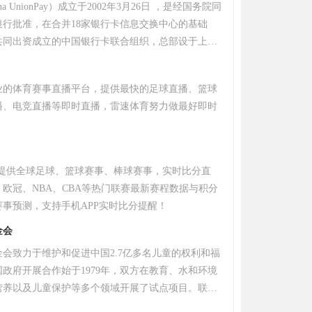
a UnionPay）成立于2002年3月26日 ，是经国务院同
银行批准，在合并18家银行卡信息交换中心的基础
构共同出资成立的中国银行卡联合组织，总部设于上
的银行卡联合组织，中国银联处于中国银行卡产业的
位，对中国银行卡产业发展发挥着基础性作用，各银
业的体育赛事直播平台，提供最快的足球直播、篮球
行交易清算系统，实现了系统间的互联互通，进而使
播、电竞直播等即时直播，雷速体育努力做最好即时
银行、跨地区和跨境使用。在建设和运营银联跨行交
。
实现银行卡联网通用的基础上，中国银联积极联合商
各方推广统一的银联卡标准规范，创建银行卡自主品
卡的发展和应用；维护银行卡受理市场秩序，防范银
网提供全球足球、篮球赛事、棒球赛事，实时比分直
欧冠、NBA、CBA等热门联赛最新赛程数据与积分
事预测，支持手机APP实时比分提醒！
金会
会致力于维护和促进中国2.7亿多名儿童的权利和福
政府开展合作始于1979年，双方在教育、水和环境
营养以及儿童保护等多个领域开展了试点项目。联合
还在灾害发生后及时提供紧急人道主义援助。