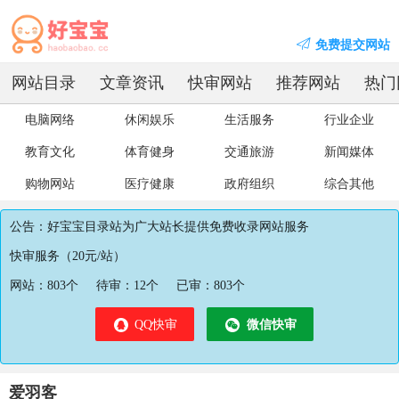
免费提交网站
网站目录
文章资讯
快审网站
推荐网站
热门
电脑网络
休闲娱乐
生活服务
行业企业
教育文化
体育健身
交通旅游
新闻媒体
购物网站
医疗健康
政府组织
综合其他
公告：好宝宝目录站为广大站长提供免费收录网站服务
快审服务（20元/站）
网站：
803
个
待审：
12
个
已审：
803
个
QQ快审
微信快审
爱羽客