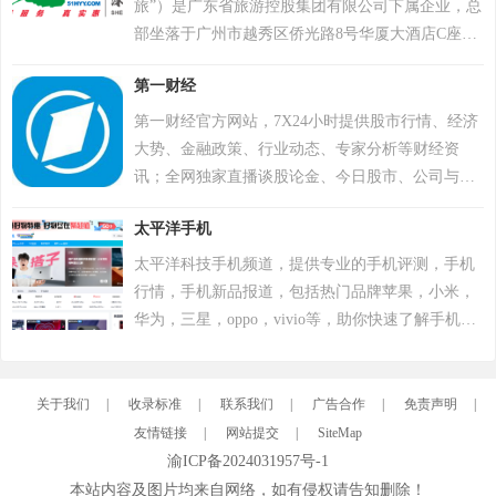
才网、宁波人社局官网等官方平台并列展示，并嵌
旅”）是广东省旅游控股集团有限公司下属企业，总
入宁波市人力资源综合服务平台小程序。通过友情
部坐落于广州市越秀区侨光路8号华厦大酒店C座9
链接联动长三角城市人才网站群，承担公务员考试
楼，其前身为广东华侨服务社，2001年经批准设立
报名、事业单位招聘等公共服务职能。持续优化雇
第一财经
股份有限公司。广东中旅以旅游为主业，业务多
主服务和移动端功能，参与区域人才市场建设。
元，从国内游到出入境服务，从旅游汽车客运到签
第一财经官方网站，7X24小时提供股市行情、经济
证票务，再到景区投资运营与会展服务、跨境电商
大势、金融政策、行业动态、专家分析等财经资
等业务，拥有广东省中国旅行社、广东中旅交通发
讯；全网独家直播谈股论金、今日股市、公司与行
展有限公司、广东中旅移民签证顾问有限公司、广
业、解码财商、头脑风暴等第一财经电视节目。
东中旅旅游投资发展有限公司、广东中旅假日国际
太平洋手机
旅行社有限公司、广东悦旅惠跨境电商有限公司等
太平洋科技手机频道，提供专业的手机评测，手机
多家控股企业，以及20多家参股企业，汇聚了645名
行情，手机新品报道，包括热门品牌苹果，小米，
行业精英。
华为，三星，oppo，vivio等，助你快速了解手机市
场行情。
关于我们
|
收录标准
|
联系我们
|
广告合作
|
免责声明
|
友情链接
|
网站提交
|
SiteMap
渝ICP备2024031957号-1
本站内容及图片均来自网络，如有侵权请告知删除！