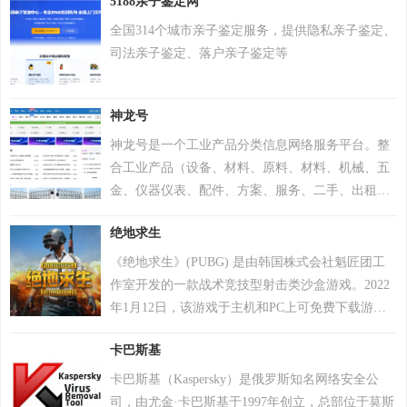
5188亲子鉴定网
下官网手机号码测吉凶查询系统，专业最新版、超
准，靠谱！
全国314个城市亲子鉴定服务，提供隐私亲子鉴定、
司法亲子鉴定、落户亲子鉴定等
神龙号
神龙号是一个工业产品分类信息网络服务平台。整
合工业产品（设备、材料、原料、材料、机械、五
金、仪器仪表、配件、方案、服务、二手、出租
等）分类产品信息，让用户快速精准检索到需求产
绝地求生
品信息。同时设有产品排行 榜单、产品品牌、品牌
排行、行业专区、产品品类专区等栏目，帮助中小
《绝地求生》(PUBG) 是由韩国株式会社魁匠团工
企业、厂商通过网络营销的方式宣传企业产品或服
作室开发的一款战术竞技型射击类沙盒游戏。2022
务，获得更多商机。
年1月12日，该游戏于主机和PC上可免费下载游
玩。 在该游戏中，玩家需要在游戏地图上收集各种
卡巴斯基
资源，并在不断缩小的安全区域内对抗其他玩家，
让自己生存到最后 。 游戏《绝地求生》除获得G-
卡巴斯基（Kaspersky）是俄罗斯知名网络安全公
STAR最高奖项总统奖以及其他五项大奖，且打破了
司，由尤金·卡巴斯基于1997年创立，总部位于莫斯