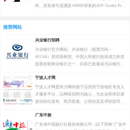
7项吉尼斯纪录。 2018年8月9日，《绝地求生》官
科。其前身可追溯至1990年研发的AVP Toolkit Pro
方宣布，将开启“百日行动”，进行持续数月的自查
反病毒程序，2000年正式推出卡巴斯基反病毒软
运动，为玩家提供一个更好的游戏体验；11月，有
件。公司以病毒数据库为核心竞争力，截至2022年
超过200万个账户被冻结。该游戏于2018年12月7日
推荐网站
累计检测样本超20万个，业务覆盖200多个国家和地
登陆PS4平台。2022年12月6日，Krafton 宣布《绝地
区，服务超4亿用户及27万企业客户。其产品线涵盖
兴业银行招聘
求生》将于12月8日登陆 Epic 游戏商城。自2024年1
个人防护、企业安全及工业控制系统，2017年推出
月1日起，《绝地求生》不再支持所有使用Windows
自主研发的安全操作系统，2022年“安全远程工作空
兴业银行官方网站。兴业银行（股票代码：
7、Windows 8和Windows 8.1操作系统的PC平台。
间”获世界互联网领先科技成果。因地缘政治影响，
601166）是经国务院、中国人民银行批准成立的首
2024年2月26日，PCL 赛事官方宣布，《PUBG》
2017年起被美国政府禁用，2024年6月遭全面封禁后
批股份制商业银行之一，目前已发展成为以银行为
（绝地求生）游戏加入 2024沙特电竞世界杯。 2025
宣布逐步退出美国市场。公司以“网络免疫”为愿
主体，涵盖信托、金融租赁、基金、期货、资产管
年12月，入选Steam2025年热门游戏榜单年度热门游
宁波人才网
景，2019年品牌升级后聚焦全球化战略，在中国等
理、消费金融、理财、数字金融、研究咨询等在内
戏榜、年度畅销榜。
重点市场保持合作，曾中标中央政府采购项目并获
的现代综合金融服务集团，不断完善覆盖境内境
宁波人才网是张力网络旗下运营的宁波地区专业人
2023年世界互联网大会科技奖。
外、线上线下的多元化服务网络，已成为国内系统
才服务平台，以网络招聘为核心，为企业和求职者
重要性银行。
提供岗位发布、简历投递、公招信息及求职指导服
务，覆盖北仑、海曙、鄞州等区域。平台整合招聘
广东中旅
解决方案，强化"以人为本"理念与团队协作机制。
该平台被纳入宁波市人力资源服务体系，与浙江人
广东省中国旅行社股份有限公司（以下简称“广东中