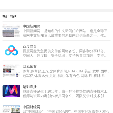
热门网站
中国新闻网
中国新闻网，是知名的中文新闻门户网站，也是全球互
联网中文新闻资讯最重要的原创内容供应商之一。依托
中新社遍布全球的采编网络,每天24小时面向广大网民和
网络媒体，快速、准确地提供文字、图片、视频等多样
百度网盘
化的资讯服务。在新闻报道方面，中新网动态新闻及时
百度网盘为您提供文件的网络备份、同步和分享服务。
准确，解释性报道角度独特，稿件被国内外网络媒体大
空间大、速度快、安全稳固，支持教育网加速，支持手
量转载。
机端。注册使用百度网盘即可享受免费存储空间。
网易体育
体育,体育频道,包含体育新闻,NBA,CBA,英超,意甲,西甲,
冠军杯,体育比分,足彩,福彩,体育秀色,网球,F1,棋牌,乒羽,
体育论坛,中超,中国足球,综合体育等专业体育门户网站
魅影直播
魅影直播诞生于2018年，由一群怀抱热忱的直播技术工
程师与资深内容创作者共同创立。团队凭借对技术创新
的执着与对内容品质的深刻理解，立志打破传统直播模
式，打造一个真正以用户需求为核心、强调互动与社区
中国财经网
归属感的优质平台。历经多年深耕与发展，魅影直播已
以“中国财经”、“中国财经APP”、中国财经双微等为核心