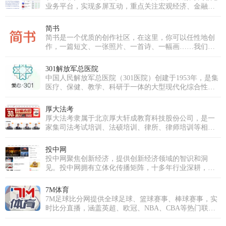
成功跻身国内优秀的泛娱乐直播平台行列。我们不仅拥
业务平台，实现多屏互动，重点关注宏观经济、金融、
有超过十万级的庞大注册用户群体，更汇聚了逾万名才
证券、上市公司、房产、科技等领域，为用户提供时
华横溢的优质主播，覆盖音乐、舞蹈、聊天、生活分享
效、专业、全面的财经信息及综合类服务。
简书
等多个领域。魅影直播的使命是构建一个真正开放、包
简书是一个优质的创作社区，在这里，你可以任性地创
容且充满创新活力的直播生态系统。我们致力于打破界
作，一篇短文、一张照片、一首诗、一幅画……我们相
限，让每一个独特的个体都能在此安全、自如地表达，
信，每个人都是生活中的艺术家，有着无穷的创造力。
发现并深耕自己的兴趣，分享真实而多彩的生活瞬间，
并最终将热爱转化为个人价值与成长。魅影直播的愿景
301解放军总医院
是成为全球互动娱乐领域的引领者。为此，我们将持续
中国人民解放军总医院（301医院）创建于1953年，是集
推动前沿技术应用，深耕魅影直播APP免费版下载安装，
医疗、保健、教学、科研于一体的大型现代化综合性医
超越传统的观看模式，重塑实时互动与情感连接的深
院，直属于中国人民解放军联勤保障部队。医院是中央
度，为全球用户带来前所未有的、沉浸式的下一代直播
重要保健基地，承担军委、总部等多个体系单位、官兵
厚大法考
体验。
的医疗保健和各军区、军兵种转诊、后送的疑难病诊治
厚大法考隶属于北京厚大轩成教育科技股份公司，是一
任务。医院同时又是解放军医学院，以研究生教育为
家集司法考试培训、法硕培训、律所、律师培训等相关
主，是全军唯一一所医院办学单位。
法律培训服务的机构。厚大法考从成立之初凭借免费模
式，各友商效仿引入免费模式，让法考行业实现对学员
投中网
的教育资源共享 。2016年，厚大股份挂牌上市。2017
投中网聚焦创新经济，提供创新经济领域的智识和洞
年，随着多位名师的加入，以及厚大各职能部门的协
见。投中网拥有立体化传播矩阵，十多年行业深耕，为
作，厚大组成了行业学院派名师阵容。厚大罗翔老师在
新经济领域核心人群提供深入、独到的智识和创见，在
2020年出圈，掀起了全民法律热。截止到2023年，厚大
私募股权投资行业和新商业领域均拥有权威影响力。投
7M体育
法考图书发行量已经突破一千万册，免费课件播放量达
中网拥有商业深度、商业故事、资本市场、健康、教
7M足球比分网提供全球足球、篮球赛事、棒球赛事，实
一亿次 。
育、5G、汽车、消费、人工智能、Vtalk、投等舱、创投
时比分直播，涵盖英超、欧冠、NBA、CBA等热门联赛
百科等多个频道和品牌栏目，投中网在投资中国、投资
最新赛程数据与积分榜。免费查询赛事预测，支持手机
网站、投权投资平台、股权投资网、投资网、投中数