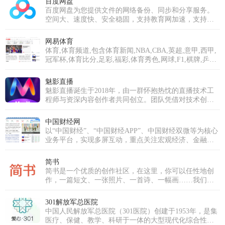
百度网盘
化的资讯服务。在新闻报道方面，中新网动态新闻及时
百度网盘为您提供文件的网络备份、同步和分享服务。
准确，解释性报道角度独特，稿件被国内外网络媒体大
空间大、速度快、安全稳固，支持教育网加速，支持手
量转载。
机端。注册使用百度网盘即可享受免费存储空间。
网易体育
体育,体育频道,包含体育新闻,NBA,CBA,英超,意甲,西甲,
冠军杯,体育比分,足彩,福彩,体育秀色,网球,F1,棋牌,乒羽,
体育论坛,中超,中国足球,综合体育等专业体育门户网站
魅影直播
魅影直播诞生于2018年，由一群怀抱热忱的直播技术工
程师与资深内容创作者共同创立。团队凭借对技术创新
的执着与对内容品质的深刻理解，立志打破传统直播模
式，打造一个真正以用户需求为核心、强调互动与社区
中国财经网
归属感的优质平台。历经多年深耕与发展，魅影直播已
以“中国财经”、“中国财经APP”、中国财经双微等为核心
成功跻身国内优秀的泛娱乐直播平台行列。我们不仅拥
业务平台，实现多屏互动，重点关注宏观经济、金融、
有超过十万级的庞大注册用户群体，更汇聚了逾万名才
证券、上市公司、房产、科技等领域，为用户提供时
华横溢的优质主播，覆盖音乐、舞蹈、聊天、生活分享
效、专业、全面的财经信息及综合类服务。
简书
等多个领域。魅影直播的使命是构建一个真正开放、包
简书是一个优质的创作社区，在这里，你可以任性地创
容且充满创新活力的直播生态系统。我们致力于打破界
作，一篇短文、一张照片、一首诗、一幅画……我们相
限，让每一个独特的个体都能在此安全、自如地表达，
信，每个人都是生活中的艺术家，有着无穷的创造力。
发现并深耕自己的兴趣，分享真实而多彩的生活瞬间，
并最终将热爱转化为个人价值与成长。魅影直播的愿景
301解放军总医院
是成为全球互动娱乐领域的引领者。为此，我们将持续
中国人民解放军总医院（301医院）创建于1953年，是集
推动前沿技术应用，深耕魅影直播APP免费版下载安装，
医疗、保健、教学、科研于一体的大型现代化综合性医