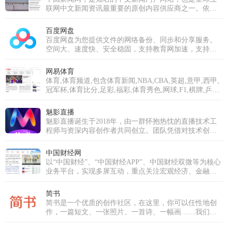
联网中文新闻资讯最重要的原创内容供应商之一。依托
中新社遍布全球的采编网络,每天24小时面向广大网民和
网络媒体，快速、准确地提供文字、图片、视频等多样
百度网盘
化的资讯服务。在新闻报道方面，中新网动态新闻及时
百度网盘为您提供文件的网络备份、同步和分享服务。
准确，解释性报道角度独特，稿件被国内外网络媒体大
空间大、速度快、安全稳固，支持教育网加速，支持手
量转载。
机端。注册使用百度网盘即可享受免费存储空间。
网易体育
体育,体育频道,包含体育新闻,NBA,CBA,英超,意甲,西甲,
冠军杯,体育比分,足彩,福彩,体育秀色,网球,F1,棋牌,乒羽,
体育论坛,中超,中国足球,综合体育等专业体育门户网站
魅影直播
魅影直播诞生于2018年，由一群怀抱热忱的直播技术工
程师与资深内容创作者共同创立。团队凭借对技术创新
的执着与对内容品质的深刻理解，立志打破传统直播模
式，打造一个真正以用户需求为核心、强调互动与社区
中国财经网
归属感的优质平台。历经多年深耕与发展，魅影直播已
以“中国财经”、“中国财经APP”、中国财经双微等为核心
成功跻身国内优秀的泛娱乐直播平台行列。我们不仅拥
业务平台，实现多屏互动，重点关注宏观经济、金融、
有超过十万级的庞大注册用户群体，更汇聚了逾万名才
证券、上市公司、房产、科技等领域，为用户提供时
华横溢的优质主播，覆盖音乐、舞蹈、聊天、生活分享
效、专业、全面的财经信息及综合类服务。
简书
等多个领域。魅影直播的使命是构建一个真正开放、包
简书是一个优质的创作社区，在这里，你可以任性地创
容且充满创新活力的直播生态系统。我们致力于打破界
作，一篇短文、一张照片、一首诗、一幅画……我们相
限，让每一个独特的个体都能在此安全、自如地表达，
信，每个人都是生活中的艺术家，有着无穷的创造力。
发现并深耕自己的兴趣，分享真实而多彩的生活瞬间，