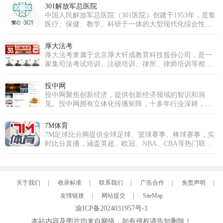
并最终将热爱转化为个人价值与成长。魅影直播的愿景
301解放军总医院
是成为全球互动娱乐领域的引领者。为此，我们将持续
中国人民解放军总医院（301医院）创建于1953年，是集
推动前沿技术应用，深耕魅影直播APP免费版下载安装，
医疗、保健、教学、科研于一体的大型现代化综合性医
超越传统的观看模式，重塑实时互动与情感连接的深
院，直属于中国人民解放军联勤保障部队。医院是中央
度，为全球用户带来前所未有的、沉浸式的下一代直播
重要保健基地，承担军委、总部等多个体系单位、官兵
厚大法考
体验。
的医疗保健和各军区、军兵种转诊、后送的疑难病诊治
厚大法考隶属于北京厚大轩成教育科技股份公司，是一
任务。医院同时又是解放军医学院，以研究生教育为
家集司法考试培训、法硕培训、律所、律师培训等相关
主，是全军唯一一所医院办学单位。
法律培训服务的机构。厚大法考从成立之初凭借免费模
式，各友商效仿引入免费模式，让法考行业实现对学员
投中网
的教育资源共享 。2016年，厚大股份挂牌上市。2017
投中网聚焦创新经济，提供创新经济领域的智识和洞
年，随着多位名师的加入，以及厚大各职能部门的协
见。投中网拥有立体化传播矩阵，十多年行业深耕，为
作，厚大组成了行业学院派名师阵容。厚大罗翔老师在
新经济领域核心人群提供深入、独到的智识和创见，在
2020年出圈，掀起了全民法律热。截止到2023年，厚大
私募股权投资行业和新商业领域均拥有权威影响力。投
7M体育
法考图书发行量已经突破一千万册，免费课件播放量达
中网拥有商业深度、商业故事、资本市场、健康、教
7M足球比分网提供全球足球、篮球赛事、棒球赛事，实
一亿次 。
育、5G、汽车、消费、人工智能、Vtalk、投等舱、创投
时比分直播，涵盖英超、欧冠、NBA、CBA等热门联赛
百科等多个频道和品牌栏目，投中网在投资中国、投资
最新赛程数据与积分榜。免费查询赛事预测，支持手机
网站、投权投资平台、股权投资网、投资网、投中数
APP实时比分提醒！
据、投资信息、股权信息、创投网站、中国投资、投资
行业、投资风险等领域均拥有权威影响力，洞察商业真
关于我们
|
收录标准
|
联系我们
|
广告合作
|
免责声明
|
相，关注商业进化，服务创新经济，推动新商业文明。
友情链接
|
网站提交
|
SiteMap
渝ICP备2024031957号-1
本站内容及图片均来自网络，如有侵权请告知删除！