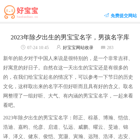
免费提交网站
2023年除夕出生的男宝宝名字，男孩名字库
07-24 10:45
好宝宝网站收录
283
新年的前夕对于中国人来说是很特别的，是一个非常吉祥、
好寓意的好日子。自然在这一天出生的宝宝还是有很多的
的，在我们给宝宝起名的情况下，可以参考一下节日的历史
文化，这样取出来的名字不但好听而且具有好的含义。取名
网整理了一组好听、大气、有内涵的男宝宝名字，一起来看
看吧。
2023年除夕出生的男宝宝名字：郎正、棕基、博瀚、恺信、
浩迪、嘉昀、伦彦、启道、弘远、威鹏、曜云、旻迪、锦
译、泽义、健东、俊恺、宽灏、寅瀚、远翔、浩泽、志安、