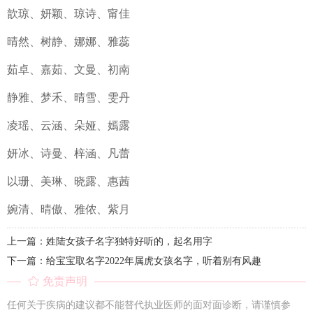
歆琼、妍颖、琼诗、甯佳
晴然、树静、娜娜、雅蕊
茹卓、嘉茹、文曼、初南
静雅、梦禾、晴雪、雯丹
凌瑶、云涵、朵娅、嫣露
妍冰、诗曼、梓涵、凡蕾
以珊、美琳、晓露、惠茜
婉清、晴傲、雅侬、紫月
上一篇：姓陆女孩子名字独特好听的，起名用字
下一篇：给宝宝取名字2022年属虎女孩名字，听着别有风趣
免责声明
任何关于疾病的建议都不能替代执业医师的面对面诊断，请谨慎参