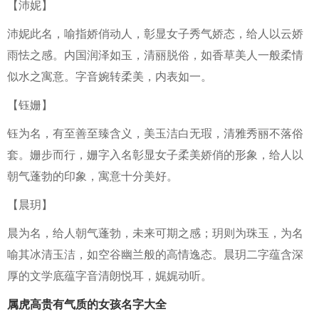
【沛妮】
沛妮此名，喻指娇俏动人，彰显女子秀气娇态，给人以云娇
雨怯之感。内国润泽如玉，清丽脱俗，如香草美人一般柔情
似水之寓意。字音婉转柔美，内表如一。
【钰姗】
钰为名，有至善至臻含义，美玉洁白无瑕，清雅秀丽不落俗
套。姗步而行，姗字入名彰显女子柔美娇俏的形象，给人以
朝气蓬勃的印象，寓意十分美好。
【晨玥】
晨为名，给人朝气蓬勃，未来可期之感；玥则为珠玉，为名
喻其冰清玉洁，如空谷幽兰般的高情逸态。晨玥二字蕴含深
厚的文学底蕴字音清朗悦耳，娓娓动听。
属虎高贵有气质的女孩名字大全