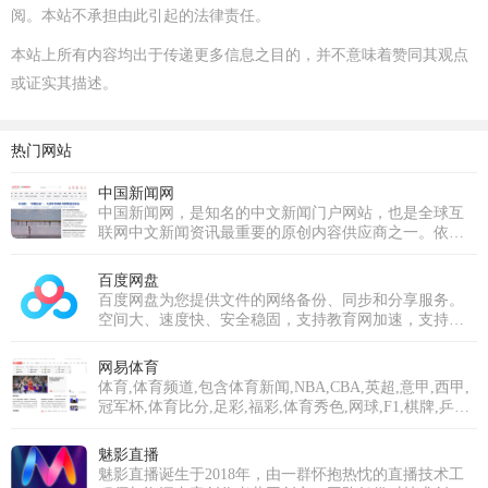
阅。本站不承担由此引起的法律责任。
本站上所有内容均出于传递更多信息之目的，并不意味着赞同其观点
或证实其描述。
热门网站
中国新闻网
中国新闻网，是知名的中文新闻门户网站，也是全球互
联网中文新闻资讯最重要的原创内容供应商之一。依托
中新社遍布全球的采编网络,每天24小时面向广大网民和
网络媒体，快速、准确地提供文字、图片、视频等多样
百度网盘
化的资讯服务。在新闻报道方面，中新网动态新闻及时
百度网盘为您提供文件的网络备份、同步和分享服务。
准确，解释性报道角度独特，稿件被国内外网络媒体大
空间大、速度快、安全稳固，支持教育网加速，支持手
量转载。
机端。注册使用百度网盘即可享受免费存储空间。
网易体育
体育,体育频道,包含体育新闻,NBA,CBA,英超,意甲,西甲,
冠军杯,体育比分,足彩,福彩,体育秀色,网球,F1,棋牌,乒羽,
体育论坛,中超,中国足球,综合体育等专业体育门户网站
魅影直播
魅影直播诞生于2018年，由一群怀抱热忱的直播技术工