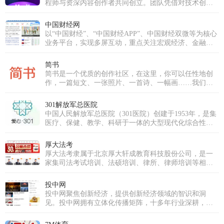
程师与资深内容创作者共同创立。团队凭借对技术创新
的执着与对内容品质的深刻理解，立志打破传统直播模
式，打造一个真正以用户需求为核心、强调互动与社区
中国财经网
归属感的优质平台。历经多年深耕与发展，魅影直播已
以“中国财经”、“中国财经APP”、中国财经双微等为核心
成功跻身国内优秀的泛娱乐直播平台行列。我们不仅拥
业务平台，实现多屏互动，重点关注宏观经济、金融、
有超过十万级的庞大注册用户群体，更汇聚了逾万名才
证券、上市公司、房产、科技等领域，为用户提供时
华横溢的优质主播，覆盖音乐、舞蹈、聊天、生活分享
效、专业、全面的财经信息及综合类服务。
简书
等多个领域。魅影直播的使命是构建一个真正开放、包
简书是一个优质的创作社区，在这里，你可以任性地创
容且充满创新活力的直播生态系统。我们致力于打破界
作，一篇短文、一张照片、一首诗、一幅画……我们相
限，让每一个独特的个体都能在此安全、自如地表达，
信，每个人都是生活中的艺术家，有着无穷的创造力。
发现并深耕自己的兴趣，分享真实而多彩的生活瞬间，
并最终将热爱转化为个人价值与成长。魅影直播的愿景
301解放军总医院
是成为全球互动娱乐领域的引领者。为此，我们将持续
中国人民解放军总医院（301医院）创建于1953年，是集
推动前沿技术应用，深耕魅影直播APP免费版下载安装，
医疗、保健、教学、科研于一体的大型现代化综合性医
超越传统的观看模式，重塑实时互动与情感连接的深
院，直属于中国人民解放军联勤保障部队。医院是中央
度，为全球用户带来前所未有的、沉浸式的下一代直播
重要保健基地，承担军委、总部等多个体系单位、官兵
厚大法考
体验。
的医疗保健和各军区、军兵种转诊、后送的疑难病诊治
厚大法考隶属于北京厚大轩成教育科技股份公司，是一
任务。医院同时又是解放军医学院，以研究生教育为
家集司法考试培训、法硕培训、律所、律师培训等相关
主，是全军唯一一所医院办学单位。
法律培训服务的机构。厚大法考从成立之初凭借免费模
式，各友商效仿引入免费模式，让法考行业实现对学员
投中网
的教育资源共享 。2016年，厚大股份挂牌上市。2017
投中网聚焦创新经济，提供创新经济领域的智识和洞
年，随着多位名师的加入，以及厚大各职能部门的协
见。投中网拥有立体化传播矩阵，十多年行业深耕，为
作，厚大组成了行业学院派名师阵容。厚大罗翔老师在
新经济领域核心人群提供深入、独到的智识和创见，在
2020年出圈，掀起了全民法律热。截止到2023年，厚大
私募股权投资行业和新商业领域均拥有权威影响力。投