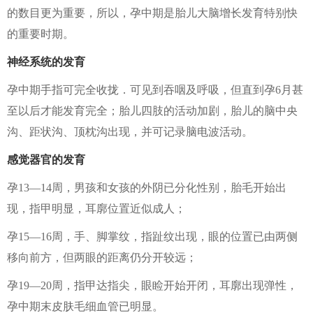
的数目更为重要，所以，孕中期是胎儿大脑增长发育特别快
的重要时期。
神经系统的发育
孕中期手指可完全收拢．可见到吞咽及呼吸，但直到孕6月甚
至以后才能发育完全；胎儿四肢的活动加剧，胎儿的脑中央
沟、距状沟、顶枕沟出现，并可记录脑电波活动。
感觉器官的发育
孕13—14周，男孩和女孩的外阴已分化性别，胎毛开始出
现，指甲明显，耳廓位置近似成人；
孕15—16周，手、脚掌纹，指趾纹出现，眼的位置已由两侧
移向前方，但两眼的距离仍分开较远；
孕19—20周，指甲达指尖，眼睑开始开闭，耳廓出现弹性，
孕中期末皮肤毛细血管已明显。