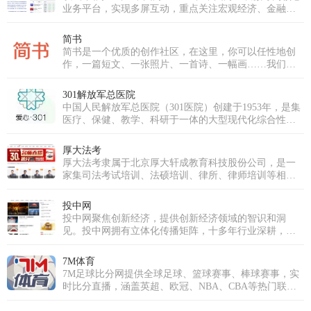
成功跻身国内优秀的泛娱乐直播平台行列。我们不仅拥
业务平台，实现多屏互动，重点关注宏观经济、金融、
有超过十万级的庞大注册用户群体，更汇聚了逾万名才
证券、上市公司、房产、科技等领域，为用户提供时
华横溢的优质主播，覆盖音乐、舞蹈、聊天、生活分享
效、专业、全面的财经信息及综合类服务。
简书
等多个领域。魅影直播的使命是构建一个真正开放、包
简书是一个优质的创作社区，在这里，你可以任性地创
容且充满创新活力的直播生态系统。我们致力于打破界
作，一篇短文、一张照片、一首诗、一幅画……我们相
限，让每一个独特的个体都能在此安全、自如地表达，
信，每个人都是生活中的艺术家，有着无穷的创造力。
发现并深耕自己的兴趣，分享真实而多彩的生活瞬间，
并最终将热爱转化为个人价值与成长。魅影直播的愿景
301解放军总医院
是成为全球互动娱乐领域的引领者。为此，我们将持续
中国人民解放军总医院（301医院）创建于1953年，是集
推动前沿技术应用，深耕魅影直播APP免费版下载安装，
医疗、保健、教学、科研于一体的大型现代化综合性医
超越传统的观看模式，重塑实时互动与情感连接的深
院，直属于中国人民解放军联勤保障部队。医院是中央
度，为全球用户带来前所未有的、沉浸式的下一代直播
重要保健基地，承担军委、总部等多个体系单位、官兵
厚大法考
体验。
的医疗保健和各军区、军兵种转诊、后送的疑难病诊治
厚大法考隶属于北京厚大轩成教育科技股份公司，是一
任务。医院同时又是解放军医学院，以研究生教育为
家集司法考试培训、法硕培训、律所、律师培训等相关
主，是全军唯一一所医院办学单位。
法律培训服务的机构。厚大法考从成立之初凭借免费模
式，各友商效仿引入免费模式，让法考行业实现对学员
投中网
的教育资源共享 。2016年，厚大股份挂牌上市。2017
投中网聚焦创新经济，提供创新经济领域的智识和洞
年，随着多位名师的加入，以及厚大各职能部门的协
见。投中网拥有立体化传播矩阵，十多年行业深耕，为
作，厚大组成了行业学院派名师阵容。厚大罗翔老师在
新经济领域核心人群提供深入、独到的智识和创见，在
2020年出圈，掀起了全民法律热。截止到2023年，厚大
私募股权投资行业和新商业领域均拥有权威影响力。投
7M体育
法考图书发行量已经突破一千万册，免费课件播放量达
中网拥有商业深度、商业故事、资本市场、健康、教
7M足球比分网提供全球足球、篮球赛事、棒球赛事，实
一亿次 。
育、5G、汽车、消费、人工智能、Vtalk、投等舱、创投
时比分直播，涵盖英超、欧冠、NBA、CBA等热门联赛
百科等多个频道和品牌栏目，投中网在投资中国、投资
最新赛程数据与积分榜。免费查询赛事预测，支持手机
网站、投权投资平台、股权投资网、投资网、投中数