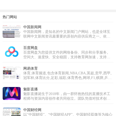
热门网站
中国新闻网
中国新闻网，是知名的中文新闻门户网站，也是全球互
联网中文新闻资讯最重要的原创内容供应商之一。依托
中新社遍布全球的采编网络,每天24小时面向广大网民和
网络媒体，快速、准确地提供文字、图片、视频等多样
百度网盘
化的资讯服务。在新闻报道方面，中新网动态新闻及时
百度网盘为您提供文件的网络备份、同步和分享服务。
准确，解释性报道角度独特，稿件被国内外网络媒体大
空间大、速度快、安全稳固，支持教育网加速，支持手
量转载。
机端。注册使用百度网盘即可享受免费存储空间。
网易体育
体育,体育频道,包含体育新闻,NBA,CBA,英超,意甲,西甲,
冠军杯,体育比分,足彩,福彩,体育秀色,网球,F1,棋牌,乒羽,
体育论坛,中超,中国足球,综合体育等专业体育门户网站
魅影直播
魅影直播诞生于2018年，由一群怀抱热忱的直播技术工
程师与资深内容创作者共同创立。团队凭借对技术创新
的执着与对内容品质的深刻理解，立志打破传统直播模
式，打造一个真正以用户需求为核心、强调互动与社区
中国财经网
归属感的优质平台。历经多年深耕与发展，魅影直播已
以“中国财经”、“中国财经APP”、中国财经双微等为核心