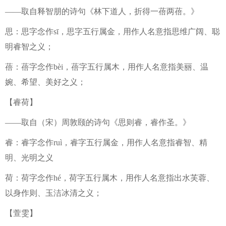
——取自释智朋的诗句《林下道人，折得一蓓两蓓。》
思：思字念作sī，思字五行属金，用作人名意指思维广阔、聪
明睿智之义；
蓓：蓓字念作bèi，蓓字五行属木，用作人名意指美丽、温
婉、希望、美好之义；
【睿荷】
——取自（宋）周敦颐的诗句《思则睿，睿作圣。》
睿：睿字念作ruì，睿字五行属金，用作人名意指睿智、精
明、光明之义
荷：荷字念作hé，荷字五行属木，用作人名意指出水芙蓉、
以身作则、玉洁冰清之义；
【萱雯】