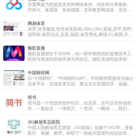
化的资讯服务。在新闻报道方面，中新网动态新闻及时
百度网盘为您提供文件的网络备份、同步和分享服务。
准确，解释性报道角度独特，稿件被国内外网络媒体大
空间大、速度快、安全稳固，支持教育网加速，支持手
量转载。
机端。注册使用百度网盘即可享受免费存储空间。
网易体育
体育,体育频道,包含体育新闻,NBA,CBA,英超,意甲,西甲,
冠军杯,体育比分,足彩,福彩,体育秀色,网球,F1,棋牌,乒羽,
体育论坛,中超,中国足球,综合体育等专业体育门户网站
魅影直播
魅影直播诞生于2018年，由一群怀抱热忱的直播技术工
程师与资深内容创作者共同创立。团队凭借对技术创新
的执着与对内容品质的深刻理解，立志打破传统直播模
式，打造一个真正以用户需求为核心、强调互动与社区
中国财经网
归属感的优质平台。历经多年深耕与发展，魅影直播已
以“中国财经”、“中国财经APP”、中国财经双微等为核心
成功跻身国内优秀的泛娱乐直播平台行列。我们不仅拥
业务平台，实现多屏互动，重点关注宏观经济、金融、
有超过十万级的庞大注册用户群体，更汇聚了逾万名才
证券、上市公司、房产、科技等领域，为用户提供时
华横溢的优质主播，覆盖音乐、舞蹈、聊天、生活分享
效、专业、全面的财经信息及综合类服务。
简书
等多个领域。魅影直播的使命是构建一个真正开放、包
简书是一个优质的创作社区，在这里，你可以任性地创
容且充满创新活力的直播生态系统。我们致力于打破界
作，一篇短文、一张照片、一首诗、一幅画……我们相
限，让每一个独特的个体都能在此安全、自如地表达，
信，每个人都是生活中的艺术家，有着无穷的创造力。
发现并深耕自己的兴趣，分享真实而多彩的生活瞬间，
并最终将热爱转化为个人价值与成长。魅影直播的愿景
301解放军总医院
是成为全球互动娱乐领域的引领者。为此，我们将持续
中国人民解放军总医院（301医院）创建于1953年，是集
推动前沿技术应用，深耕魅影直播APP免费版下载安装，
医疗、保健、教学、科研于一体的大型现代化综合性医
超越传统的观看模式，重塑实时互动与情感连接的深