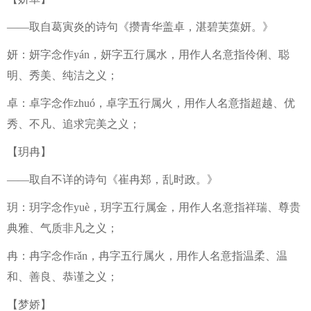
——取自葛寅炎的诗句《攒青华盖卓，湛碧芙蕖妍。》
妍：妍字念作yán，妍字五行属水，用作人名意指伶俐、聪
明、秀美、纯洁之义；
卓：卓字念作zhuó，卓字五行属火，用作人名意指超越、优
秀、不凡、追求完美之义；
【玥冉】
——取自不详的诗句《崔冉郑，乱时政。》
玥：玥字念作yuè，玥字五行属金，用作人名意指祥瑞、尊贵
典雅、气质非凡之义；
冉：冉字念作rǎn，冉字五行属火，用作人名意指温柔、温
和、善良、恭谨之义；
【梦娇】