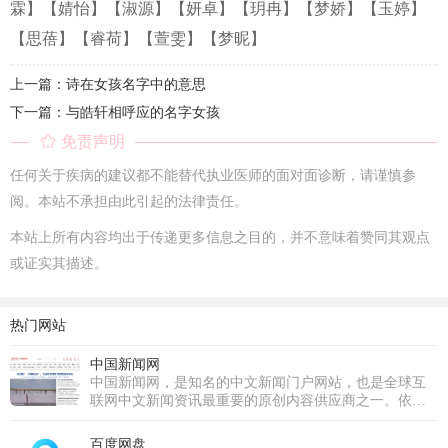
霖】
【婧怡】
【淑源】
【妍卓】
【玥冉】
【梦娇】
【玉婷】
【思蓓】
【睿荷】
【萱雯】
【梦昵】
上一篇：诗在女孩名字中的意思
下一篇：与皓轩相呼应的名字女孩
免责声明
任何关于疾病的建议都不能替代执业医师的面对面诊断，请谨慎参
阅。本站不承担由此引起的法律责任。
本站上所有内容均出于传递更多信息之目的，并不意味着赞同其观点
或证实其描述。
热门网站
中国新闻网
中国新闻网，是知名的中文新闻门户网站，也是全球互
联网中文新闻资讯最重要的原创内容供应商之一。依托
中新社遍布全球的采编网络,每天24小时面向广大网民和
网络媒体，快速、准确地提供文字、图片、视频等多样
百度网盘