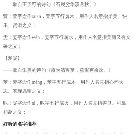
——取自王予可的诗句《石裂雯华渍月秋。》
萱：萱字念作xuān，萱字五行属木，用作人名意指柔美、快
乐、贤淑之义；
雯：雯字念作wén，雯字五行属水，用作人名意指美丽又有文
采之义；
【梦昵】
——取自朱熹的诗句《愿为清宵梦，燕昵穷余欢。》
梦：梦字念作mèng，梦字五行属木，用作人名意指心怀大
志、实现愿望之义；
昵：昵字念作nì，昵字五行属火，用作人名意指善良、可靠、
和蔼之义；
好听的名字推荐