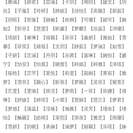
【雅涵】
【妍君】
【芸涵】
【子玥】
【翊玥】
【婕文】
【玥
欣】
【子璇】
【玲研】
【静妮】
【佳怡】
【奕颖】
【新茹】
【玥暄】
【世璇】
【丽敏】
【依桐】
【可珊】
【妮可】
【婉
如】
【忻菲】
【慧雯】
【昕媛】
【梦麟】
【欣蕊】
【沛珊】
【璟妍】
【睿琳】
【筱颖】
【辰菲】
【鑫妍】
【雅如】
【雪
馨】
【菲奕】
【婧筱】
【文玥】
【静茹】
【梦涵】
【如雪】
【子妍】
【芷涵】
【丹羽】
【乐茜】
【嘉琳】
【婉怡】
【媛
宁】
【怡安】
【怡晨】
【晓蕾】
【梓嫣】
【梓雅】
【泽瑶】
【筱晗】
【芷芊】
【茗悦】
【莉雯】
【菀桐】
【菁宸】
【雅
梦】
【雪菲】
【颖心】
【昕蓉】
【梦颖】
【灵菲】
【紫萱】
【艺雯】
【雯瀚】
【煜滢】
【梦雨】
【一菲】
【依娜】
【倩
琳】
【妤婕】
【婷瑄】
【小蕾】
【慧丽】
【慧兰】
【梦君】
【梦德】
【溪蕊】
【滢臻】
【瀚雅】
【灵芳】
【瑾依】
【瑾
怡】
【畅颖】
【皓晴】
【茉熙】
【荣蓓】
【雅芝】
【雨珊】
【雪妍】
【韵晓】
【承娴】
【涵梦】
【丽颖】
【乐瑶】
【姝