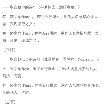
——取自蔡伸的诗句《午梦惊回，满眼春娇。》
梦：梦字念作mèng，梦字五行属木，用作人名意指心怀大
志、实现愿望之义；
娇：娇字念作jiāo，娇字五行属木，用作人名意指可爱、美
丽、伶俐、玲珑之义；
【玉婷】
——取自赵以夫的诗句《珠帘尽卷，看聘婷，水上行云。》
玉：玉字念作yù，玉字五行属金，用作人名意指美丽动人、
高洁、高贵。
婷：婷字念作tíng，婷字五行属火，用作人名意指婀娜多姿、
美丽动人、优雅。
【思蓓】