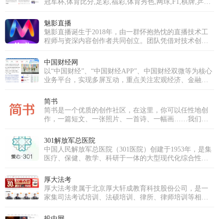
冠军杯,体育比分,足彩,福彩,体育秀色,网球,F1,棋牌,乒羽,
体育论坛,中超,中国足球,综合体育等专业体育门户网站
魅影直播
魅影直播诞生于2018年，由一群怀抱热忱的直播技术工
程师与资深内容创作者共同创立。团队凭借对技术创新
的执着与对内容品质的深刻理解，立志打破传统直播模
式，打造一个真正以用户需求为核心、强调互动与社区
中国财经网
归属感的优质平台。历经多年深耕与发展，魅影直播已
以“中国财经”、“中国财经APP”、中国财经双微等为核心
成功跻身国内优秀的泛娱乐直播平台行列。我们不仅拥
业务平台，实现多屏互动，重点关注宏观经济、金融、
有超过十万级的庞大注册用户群体，更汇聚了逾万名才
证券、上市公司、房产、科技等领域，为用户提供时
华横溢的优质主播，覆盖音乐、舞蹈、聊天、生活分享
效、专业、全面的财经信息及综合类服务。
简书
等多个领域。魅影直播的使命是构建一个真正开放、包
简书是一个优质的创作社区，在这里，你可以任性地创
容且充满创新活力的直播生态系统。我们致力于打破界
作，一篇短文、一张照片、一首诗、一幅画……我们相
限，让每一个独特的个体都能在此安全、自如地表达，
信，每个人都是生活中的艺术家，有着无穷的创造力。
发现并深耕自己的兴趣，分享真实而多彩的生活瞬间，
并最终将热爱转化为个人价值与成长。魅影直播的愿景
301解放军总医院
是成为全球互动娱乐领域的引领者。为此，我们将持续
中国人民解放军总医院（301医院）创建于1953年，是集
推动前沿技术应用，深耕魅影直播APP免费版下载安装，
医疗、保健、教学、科研于一体的大型现代化综合性医
超越传统的观看模式，重塑实时互动与情感连接的深
院，直属于中国人民解放军联勤保障部队。医院是中央
度，为全球用户带来前所未有的、沉浸式的下一代直播
重要保健基地，承担军委、总部等多个体系单位、官兵
厚大法考
体验。
的医疗保健和各军区、军兵种转诊、后送的疑难病诊治
厚大法考隶属于北京厚大轩成教育科技股份公司，是一
任务。医院同时又是解放军医学院，以研究生教育为
家集司法考试培训、法硕培训、律所、律师培训等相关
主，是全军唯一一所医院办学单位。
法律培训服务的机构。厚大法考从成立之初凭借免费模
式，各友商效仿引入免费模式，让法考行业实现对学员
投中网