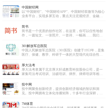
的执着与对内容品质的深刻理解，立志打破传统直播模
式，打造一个真正以用户需求为核心、强调互动与社区
中国财经网
归属感的优质平台。历经多年深耕与发展，魅影直播已
以“中国财经”、“中国财经APP”、中国财经双微等为核心
成功跻身国内优秀的泛娱乐直播平台行列。我们不仅拥
业务平台，实现多屏互动，重点关注宏观经济、金融、
有超过十万级的庞大注册用户群体，更汇聚了逾万名才
证券、上市公司、房产、科技等领域，为用户提供时
华横溢的优质主播，覆盖音乐、舞蹈、聊天、生活分享
效、专业、全面的财经信息及综合类服务。
简书
等多个领域。魅影直播的使命是构建一个真正开放、包
简书是一个优质的创作社区，在这里，你可以任性地创
容且充满创新活力的直播生态系统。我们致力于打破界
作，一篇短文、一张照片、一首诗、一幅画……我们相
限，让每一个独特的个体都能在此安全、自如地表达，
信，每个人都是生活中的艺术家，有着无穷的创造力。
发现并深耕自己的兴趣，分享真实而多彩的生活瞬间，
并最终将热爱转化为个人价值与成长。魅影直播的愿景
301解放军总医院
是成为全球互动娱乐领域的引领者。为此，我们将持续
中国人民解放军总医院（301医院）创建于1953年，是集
推动前沿技术应用，深耕魅影直播APP免费版下载安装，
医疗、保健、教学、科研于一体的大型现代化综合性医
超越传统的观看模式，重塑实时互动与情感连接的深
院，直属于中国人民解放军联勤保障部队。医院是中央
度，为全球用户带来前所未有的、沉浸式的下一代直播
重要保健基地，承担军委、总部等多个体系单位、官兵
厚大法考
体验。
的医疗保健和各军区、军兵种转诊、后送的疑难病诊治
厚大法考隶属于北京厚大轩成教育科技股份公司，是一
任务。医院同时又是解放军医学院，以研究生教育为
家集司法考试培训、法硕培训、律所、律师培训等相关
主，是全军唯一一所医院办学单位。
法律培训服务的机构。厚大法考从成立之初凭借免费模
式，各友商效仿引入免费模式，让法考行业实现对学员
投中网
的教育资源共享 。2016年，厚大股份挂牌上市。2017
投中网聚焦创新经济，提供创新经济领域的智识和洞
年，随着多位名师的加入，以及厚大各职能部门的协
见。投中网拥有立体化传播矩阵，十多年行业深耕，为
作，厚大组成了行业学院派名师阵容。厚大罗翔老师在
新经济领域核心人群提供深入、独到的智识和创见，在
2020年出圈，掀起了全民法律热。截止到2023年，厚大
私募股权投资行业和新商业领域均拥有权威影响力。投
7M体育
法考图书发行量已经突破一千万册，免费课件播放量达
中网拥有商业深度、商业故事、资本市场、健康、教