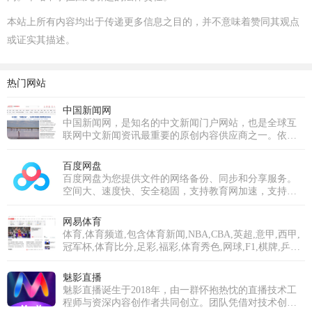
本站上所有内容均出于传递更多信息之目的，并不意味着赞同其观点
或证实其描述。
热门网站
中国新闻网
中国新闻网，是知名的中文新闻门户网站，也是全球互
联网中文新闻资讯最重要的原创内容供应商之一。依托
中新社遍布全球的采编网络,每天24小时面向广大网民和
网络媒体，快速、准确地提供文字、图片、视频等多样
百度网盘
化的资讯服务。在新闻报道方面，中新网动态新闻及时
百度网盘为您提供文件的网络备份、同步和分享服务。
准确，解释性报道角度独特，稿件被国内外网络媒体大
空间大、速度快、安全稳固，支持教育网加速，支持手
量转载。
机端。注册使用百度网盘即可享受免费存储空间。
网易体育
体育,体育频道,包含体育新闻,NBA,CBA,英超,意甲,西甲,
冠军杯,体育比分,足彩,福彩,体育秀色,网球,F1,棋牌,乒羽,
体育论坛,中超,中国足球,综合体育等专业体育门户网站
魅影直播
魅影直播诞生于2018年，由一群怀抱热忱的直播技术工
程师与资深内容创作者共同创立。团队凭借对技术创新