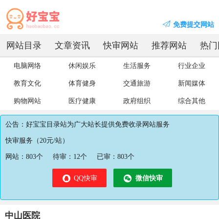
免费提交网站
网站目录
文章资讯
快审网站
推荐网站
热门
电脑网络
休闲娱乐
生活服务
行业企业
教育文化
体育健身
交通旅游
新闻媒体
购物网站
医疗健康
政府组织
综合其他
公告：好宝宝目录站为广大站长提供免费收录网站服务
快审服务（20元/站）
网站：
803
个
待审：
12
个
已审：
803
个
QQ快审
微信快审
中山医院