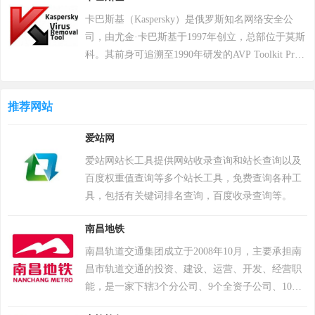
让自己生存到最后 。 游戏《绝地求生》除获得G-
卡巴斯基（Kaspersky）是俄罗斯知名网络安全公
STAR最高奖项总统奖以及其他五项大奖，且打破了
司，由尤金·卡巴斯基于1997年创立，总部位于莫斯
7项吉尼斯纪录。 2018年8月9日，《绝地求生》官
科。其前身可追溯至1990年研发的AVP Toolkit Pro
方宣布，将开启“百日行动”，进行持续数月的自查
反病毒程序，2000年正式推出卡巴斯基反病毒软
运动，为玩家提供一个更好的游戏体验；11月，有
件。公司以病毒数据库为核心竞争力，截至2022年
超过200万个账户被冻结。该游戏于2018年12月7日
推荐网站
累计检测样本超20万个，业务覆盖200多个国家和地
登陆PS4平台。2022年12月6日，Krafton 宣布《绝地
区，服务超4亿用户及27万企业客户。其产品线涵盖
爱站网
求生》将于12月8日登陆 Epic 游戏商城。自2024年1
个人防护、企业安全及工业控制系统，2017年推出
月1日起，《绝地求生》不再支持所有使用Windows
自主研发的安全操作系统，2022年“安全远程工作空
爱站网站长工具提供网站收录查询和站长查询以及
7、Windows 8和Windows 8.1操作系统的PC平台。
间”获世界互联网领先科技成果。因地缘政治影响，
百度权重值查询等多个站长工具，免费查询各种工
2024年2月26日，PCL 赛事官方宣布，《PUBG》
2017年起被美国政府禁用，2024年6月遭全面封禁后
具，包括有关键词排名查询，百度收录查询等。
（绝地求生）游戏加入 2024沙特电竞世界杯。 2025
宣布逐步退出美国市场。公司以“网络免疫”为愿
年12月，入选Steam2025年热门游戏榜单年度热门游
南昌地铁
景，2019年品牌升级后聚焦全球化战略，在中国等
戏榜、年度畅销榜。
重点市场保持合作，曾中标中央政府采购项目并获
南昌轨道交通集团成立于2008年10月，主要承担南
2023年世界互联网大会科技奖。
昌市轨道交通的投资、建设、运营、开发、经营职
能，是一家下辖3个分公司、9个全资子公司、10个
参股公司，员工6000余人、总资产超千亿元的特大