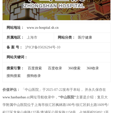
网站地址：
www.zs-hospital.sh.cn
所属地区：
上海市
网站分类：
医疗健康
备 案 号：
沪ICP备05026294号-10
网站关键词：
搜索引擎：
百度搜索
百度收录
360搜索
360收录
搜狗搜索
搜狗收录
价值评估：
「中山医院」于2025-07-22发布于本站， 并永久保存在
www.haobaobao.cc
网址导航收录中，
“中山医院”
主要是介绍：复旦大
学附属中山医院位于上海市徐汇区枫林路180号/徐汇区斜土路1609号/
松江区龙泉山南路137弄/青浦区公园东路1158号，占地面积95892.1平