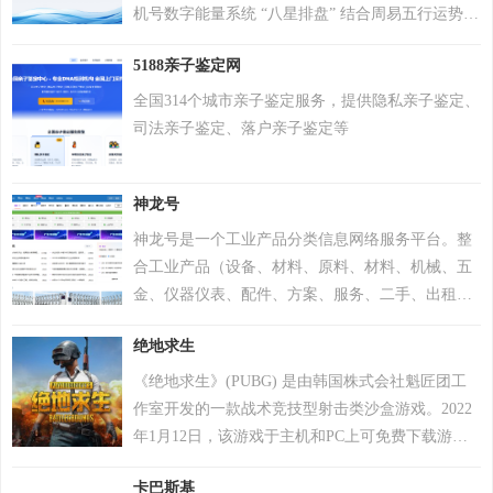
机号数字能量系统 “八星排盘” 结合周易五行运势来
分析手机号码吉凶，测算手机号码吉凶就上号令天
5188亲子鉴定网
下官网手机号码测吉凶查询系统，专业最新版、超
准，靠谱！
全国314个城市亲子鉴定服务，提供隐私亲子鉴定、
司法亲子鉴定、落户亲子鉴定等
神龙号
神龙号是一个工业产品分类信息网络服务平台。整
合工业产品（设备、材料、原料、材料、机械、五
金、仪器仪表、配件、方案、服务、二手、出租
等）分类产品信息，让用户快速精准检索到需求产
绝地求生
品信息。同时设有产品排行 榜单、产品品牌、品牌
排行、行业专区、产品品类专区等栏目，帮助中小
《绝地求生》(PUBG) 是由韩国株式会社魁匠团工
企业、厂商通过网络营销的方式宣传企业产品或服
作室开发的一款战术竞技型射击类沙盒游戏。2022
务，获得更多商机。
年1月12日，该游戏于主机和PC上可免费下载游
玩。 在该游戏中，玩家需要在游戏地图上收集各种
卡巴斯基
资源，并在不断缩小的安全区域内对抗其他玩家，