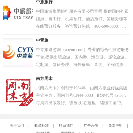
中旅旅行
型国有企业集团。
中国旅游集团旅行服务有限公司官网,提供国内外跟
团游、自由行、机票预订、酒店预订、签证办理等
在线预订服务，咨询预订热线：400-600-8888。中
旅旅行，与美好生活同行。
中青旅
中青旅遨游网（aoyou.com）专业的综合性旅游服务
平台,提供出境旅游、国内游、海岛游、邮轮旅游、
定制游、签证办理、海外移民、查询、全程优质服
务,为您提供愉悦的旅程体验,咨询电话：400-600-
南方周末
6666。
《南方周末》创刊于1984年，由南方报业传媒集团
主管主办，国内刊号CN44-0003，邮发代号45-36，
每周四出版发行。该报以“在这里，读懂中国”为宗
旨，秉持“正义、良知、爱心、理性”理念，是一份
在中国有着广泛影响、深具公信力的严肃新闻大
报，每期32版涵盖新闻、经济、文化三大板块，读
关于我们
|
收录标准
|
联系我们
|
广告合作
|
免责声明
|
者群以高学历人群为主，发行量长期稳定在120万份