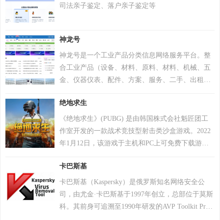
司法亲子鉴定、落户亲子鉴定等
神龙号
神龙号是一个工业产品分类信息网络服务平台。整
合工业产品（设备、材料、原料、材料、机械、五
金、仪器仪表、配件、方案、服务、二手、出租
等）分类产品信息，让用户快速精准检索到需求产
绝地求生
品信息。同时设有产品排行 榜单、产品品牌、品牌
排行、行业专区、产品品类专区等栏目，帮助中小
《绝地求生》(PUBG) 是由韩国株式会社魁匠团工
企业、厂商通过网络营销的方式宣传企业产品或服
作室开发的一款战术竞技型射击类沙盒游戏。2022
务，获得更多商机。
年1月12日，该游戏于主机和PC上可免费下载游
玩。 在该游戏中，玩家需要在游戏地图上收集各种
卡巴斯基
资源，并在不断缩小的安全区域内对抗其他玩家，
让自己生存到最后 。 游戏《绝地求生》除获得G-
卡巴斯基（Kaspersky）是俄罗斯知名网络安全公
STAR最高奖项总统奖以及其他五项大奖，且打破了
司，由尤金·卡巴斯基于1997年创立，总部位于莫斯
7项吉尼斯纪录。 2018年8月9日，《绝地求生》官
科。其前身可追溯至1990年研发的AVP Toolkit Pro
方宣布，将开启“百日行动”，进行持续数月的自查
反病毒程序，2000年正式推出卡巴斯基反病毒软