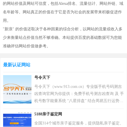
的网站价值及网站可信度，包括Alexa排名、流量估计、网站外链、域
名年龄等。网站真正的价值在于它是否为社会的发展带来积极促进作
用。
"新浪" 的价值还取决于各种因素的综合分析，以网站的流量或收入多
少来衡量站点价值当然不够准确。本站提供百度的基础数据可为您能
准确评估网站价值做参考。
最新认证网站
号令天下
号令天下（www.913.com.cn）专业版手机号码测吉
凶查询官网为你提供：免费手机号测吉凶查询 及 手
机号数字能量系统 “八星排盘” 结合周易五行运势来
分析手机号码吉凶，测算手机号码吉凶就上号令天
5188亲子鉴定网
下官网手机号码测吉凶查询系统，专业最新版、超
准，靠谱！
全国314个城市亲子鉴定服务，提供隐私亲子鉴定、