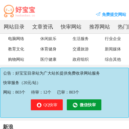
免费提交网站
网站目录
文章资讯
快审网站
推荐网站
热门
电脑网络
休闲娱乐
生活服务
行业企业
教育文化
体育健身
交通旅游
新闻媒体
购物网站
医疗健康
政府组织
综合其他
公告：好宝宝目录站为广大站长提供免费收录网站服务
快审服务（20元/站）
网站：
803
个
待审：
12
个
已审：
803
个
QQ快审
微信快审
新浪