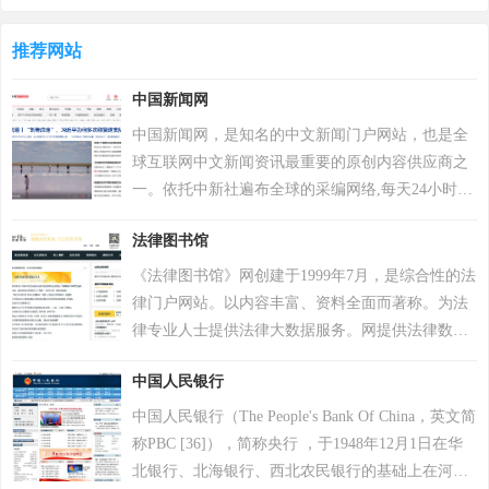
运动，为玩家提供一个更好的游戏体验；11月，有
件。公司以病毒数据库为核心竞争力，截至2022年
超过200万个账户被冻结。该游戏于2018年12月7日
推荐网站
累计检测样本超20万个，业务覆盖200多个国家和地
登陆PS4平台。2022年12月6日，Krafton 宣布《绝地
区，服务超4亿用户及27万企业客户。其产品线涵盖
中国新闻网
求生》将于12月8日登陆 Epic 游戏商城。自2024年1
个人防护、企业安全及工业控制系统，2017年推出
月1日起，《绝地求生》不再支持所有使用Windows
自主研发的安全操作系统，2022年“安全远程工作空
中国新闻网，是知名的中文新闻门户网站，也是全
7、Windows 8和Windows 8.1操作系统的PC平台。
间”获世界互联网领先科技成果。因地缘政治影响，
球互联网中文新闻资讯最重要的原创内容供应商之
2024年2月26日，PCL 赛事官方宣布，《PUBG》
2017年起被美国政府禁用，2024年6月遭全面封禁后
一。依托中新社遍布全球的采编网络,每天24小时面
（绝地求生）游戏加入 2024沙特电竞世界杯。 2025
宣布逐步退出美国市场。公司以“网络免疫”为愿
向广大网民和网络媒体，快速、准确地提供文字、
年12月，入选Steam2025年热门游戏榜单年度热门游
法律图书馆
景，2019年品牌升级后聚焦全球化战略，在中国等
图片、视频等多样化的资讯服务。在新闻报道方
戏榜、年度畅销榜。
重点市场保持合作，曾中标中央政府采购项目并获
面，中新网动态新闻及时准确，解释性报道角度独
《法律图书馆》网创建于1999年7月，是综合性的法
2023年世界互联网大会科技奖。
特，稿件被国内外网络媒体大量转载。
律门户网站。以内容丰富、资料全面而著称。为法
律专业人士提供法律大数据服务。网提供法律数据
库、法学论文、裁判文书、律师黄页、法治动态、
中国人民银行
司法考试资料、图书信息、书刊目录、法律书摘、
著者介绍、出版社介绍等等资料。主要工作人员，
中国人民银行（The People's Bank Of China，英文简
均由有多年经验的法律信息处理专业人员担任，在
称PBC [36]），简称央行 ，于1948年12月1日在华
信息的搜集、整理工作上具有非常强的专业性。
北银行、北海银行、西北农民银行的基础上在河北