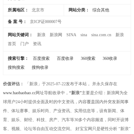
所属地区：
北京市
网站分类：
综合其他
备 案 号：
京ICP证000007号
网站关键词：
新浪
新浪网
SINA
sina
sina.com.cn
新浪
首页
门户
资讯
搜索引擎：
百度搜索
百度收录
360搜索
360收录
搜狗搜索
搜狗收录
价值评估：
「新浪」于2025-07-22发布于本站， 并永久保存在
www.haobaobao.cc
网址导航收录中，
“新浪”
主要是介绍：新浪网为全
球用户24小时提供全面及时的中文资讯，内容覆盖国内外突发新闻事
件、体坛赛事、娱乐时尚、产业资讯、实用信息等，设有新闻、体
育、娱乐、财经、科技、房产、汽车等30多个内容频道，同时开设博
客、视频、论坛等自由互动交流空间。 好宝宝网只是硬性分析 “新浪”