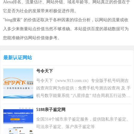
Alexa排名、流量估计、网站外链、域名年龄等。网站真正的价值在于
它是否为社会的发展带来积极促进作用。
"bing搜索" 的价值还取决于各种因素的综合分析，以网站的流量或收
入多少来衡量站点价值当然不够准确。本站提供百度的基础数据可为
您能准确评估网站价值做参考。
最新认证网站
号令天下
号令天下（www.913.com.cn）专业版手机号码测吉
凶查询官网为你提供：免费手机号测吉凶查询 及 手
机号数字能量系统 “八星排盘” 结合周易五行运势来
分析手机号码吉凶，测算手机号码吉凶就上号令天
5188亲子鉴定网
下官网手机号码测吉凶查询系统，专业最新版、超
准，靠谱！
全国314个城市亲子鉴定服务，提供隐私亲子鉴定、
司法亲子鉴定、落户亲子鉴定等