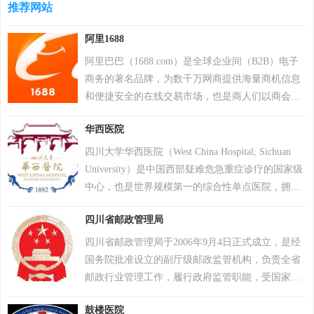
超过200万个账户被冻结。该游戏于2018年12月7日
推荐网站
累计检测样本超20万个，业务覆盖200多个国家和地
登陆PS4平台。2022年12月6日，Krafton 宣布《绝地
区，服务超4亿用户及27万企业客户。其产品线涵盖
阿里1688
求生》将于12月8日登陆 Epic 游戏商城。自2024年1
个人防护、企业安全及工业控制系统，2017年推出
月1日起，《绝地求生》不再支持所有使用Windows
自主研发的安全操作系统，2022年“安全远程工作空
阿里巴巴（1688.com）是全球企业间（B2B）电子
7、Windows 8和Windows 8.1操作系统的PC平台。
间”获世界互联网领先科技成果。因地缘政治影响，
商务的著名品牌，为数千万网商提供海量商机信息
2024年2月26日，PCL 赛事官方宣布，《PUBG》
2017年起被美国政府禁用，2024年6月遭全面封禁后
和便捷安全的在线交易市场，也是商人们以商会
（绝地求生）游戏加入 2024沙特电竞世界杯。 2025
宣布逐步退出美国市场。公司以“网络免疫”为愿
友、真实互动的社区平台。目前1688.com已覆盖原
年12月，入选Steam2025年热门游戏榜单年度热门游
华西医院
景，2019年品牌升级后聚焦全球化战略，在中国等
材料、工业品、服装服饰、家居百货、小商品等12
戏榜、年度畅销榜。
重点市场保持合作，曾中标中央政府采购项目并获
个行业大类，提供从原料--生产--加工--现货等一系
四川大学华西医院（West China Hospital, Sichuan
2023年世界互联网大会科技奖。
列的供应产品和服务
University）是中国西部疑难危急重症诊疗的国家级
中心，也是世界规模第一的综合性单点医院，拥有
中国规模最大、最早整体通过美国病理家学会
四川省邮政管理局
（CAP）检查认可的医学检验中心。
四川省邮政管理局于2006年9月4日正式成立，是经
国务院批准设立的副厅级邮政监管机构，负责全省
邮政行业管理工作，履行政府监管职能，受国家邮
政局垂直领导，且实行党组制，党的关系在地方。
鼓楼医院
根据国务院邮政体制改革方案，四川省邮政公司也