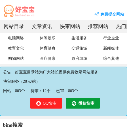
免费提交网站
网站目录
文章资讯
快审网站
推荐网站
热门
电脑网络
休闲娱乐
生活服务
行业企业
教育文化
体育健身
交通旅游
新闻媒体
购物网站
医疗健康
政府组织
综合其他
公告：好宝宝目录站为广大站长提供免费收录网站服务
快审服务（20元/站）
网站：
803
个
待审：
12
个
已审：
803
个
QQ快审
微信快审
bing搜索