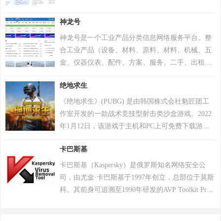
神龙号
神龙号是一个工业产品分类信息网络服务平台。整
合工业产品（设备、材料、原料、材料、机械、五
金、仪器仪表、配件、方案、服务、二手、出租
等）分类产品信息，让用户快速精准检索到需求产
绝地求生
品信息。同时设有产品排行 榜单、产品品牌、品牌
排行、行业专区、产品品类专区等栏目，帮助中小
《绝地求生》(PUBG) 是由韩国株式会社魁匠团工
企业、厂商通过网络营销的方式宣传企业产品或服
作室开发的一款战术竞技型射击类沙盒游戏。2022
务，获得更多商机。
年1月12日，该游戏于主机和PC上可免费下载游
玩。 在该游戏中，玩家需要在游戏地图上收集各种
卡巴斯基
资源，并在不断缩小的安全区域内对抗其他玩家，
让自己生存到最后 。 游戏《绝地求生》除获得G-
卡巴斯基（Kaspersky）是俄罗斯知名网络安全公
STAR最高奖项总统奖以及其他五项大奖，且打破了
司，由尤金·卡巴斯基于1997年创立，总部位于莫斯
7项吉尼斯纪录。 2018年8月9日，《绝地求生》官
科。其前身可追溯至1990年研发的AVP Toolkit Pro
方宣布，将开启“百日行动”，进行持续数月的自查
反病毒程序，2000年正式推出卡巴斯基反病毒软
运动，为玩家提供一个更好的游戏体验；11月，有
件。公司以病毒数据库为核心竞争力，截至2022年